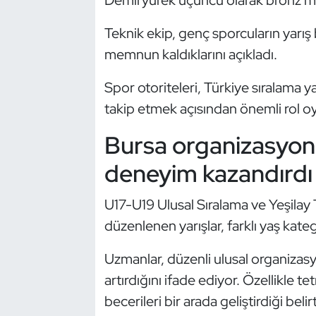
Demiryürek üçüncü olarak bronz m
Kempo
Teknik ekip, genç sporcuların yar
Kick Boks
memnun kaldıklarını açıkladı.
Kürek
Spor otoriteleri, Türkiye sıralama y
takip etmek açısından önemli rol oy
Masa Tenisi
Bursa organizasyon
Modern Pentatlon
deneyim kazandırdı
Motor Sporları
U17-U19 Ulusal Sıralama ve Yeşila
düzenlenen yarışlar, farklı yaş kateg
Muay Thai
Uzmanlar, düzenli ulusal organizasy
Okçuluk
artırdığını ifade ediyor. Özellikle tet
becerileri bir arada geliştirdiği belirt
Optimist