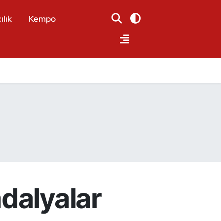
ılık
Kempo
dalyalar