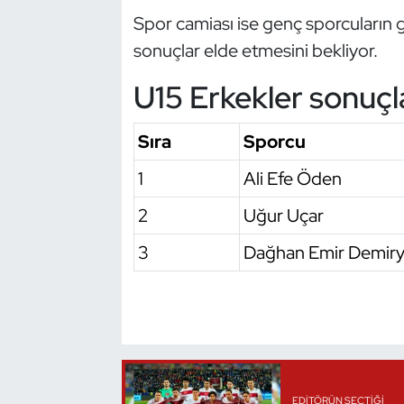
Spor camiası ise genç sporcuların 
Oryantiring
sonuçlar elde etmesini bekliyor.
Özel Sporcular
U15 Erkekler sonuçl
Paralimpik
Sıra
Sporcu
Ragbi
1
Ali Efe Öden
Satranç
2
Uğur Uçar
3
Dağhan Emir Demiry
Su Topu
Sualtı Sporları
Tekvando
Tenis
EDITÖRÜN SEÇTIĞI