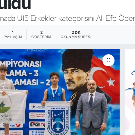
buldu
da U15 Erkekler kategorisini Ali Efe Öden 
1
2
2 DK
PAYLAŞIM
GÖSTERIM
OKUNMA SÜRESI