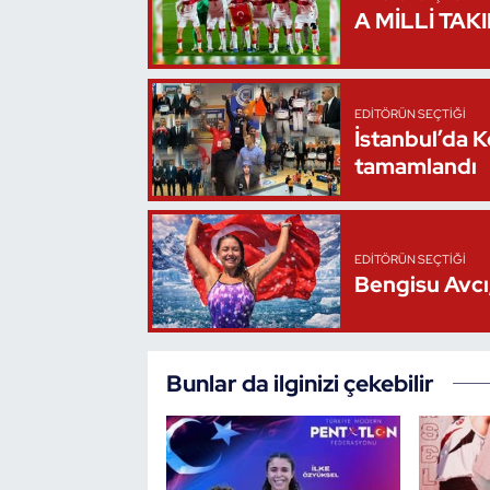
A MİLLİ TAK
Triatlon
Voleybol
EDITÖRÜN SEÇTIĞI
İstanbul’da 
Vücut Geliştirme Fitness
tamamlandı
Wushu Kungfu
EDITÖRÜN SEÇTIĞI
Yelken
Bengisu Avcı,
Yüzme
Bunlar da ilginizi çekebilir