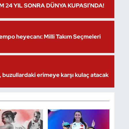
IM 24 YIL SONRA DÜNYA KUPASI’NDA!
Kempo heyecanı: Milli Takım Seçmeleri
 buzullardaki erimeye karşı kulaç atacak