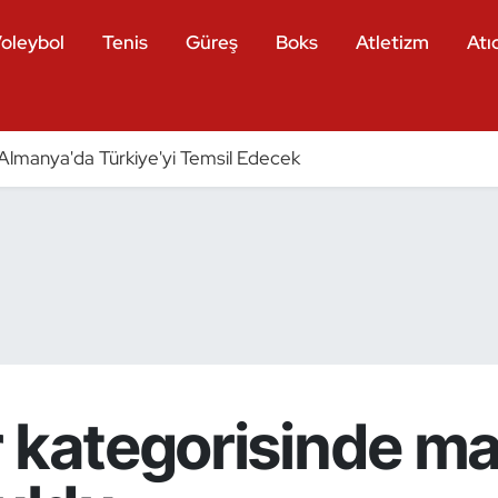
oleybol
Tenis
Güreş
Boks
Atletizm
Atıc
ri Almanya'da Türkiye'yi Temsil Edecek
r kategorisinde ma