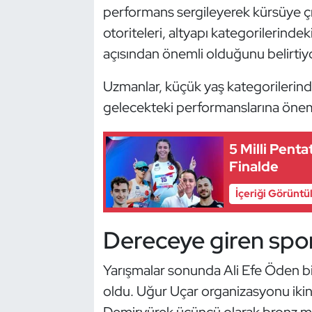
Güreş
performans sergileyerek kürsüye çı
otoriteleri, altyapı kategorilerinde
Halter
açısından önemli olduğunu belirtiyo
Hava Sporları
Uzmanlar, küçük yaş kategorilerind
gelecekteki performanslarına önem
Hentbol
İşitme Engelli Sporcular
5 Milli Pent
Finalde
Judo ve Kuraş
İçeriği Görüntü
Kano ve Rafting
Dereceye giren sporc
Karate
Yarışmalar sonunda Ali Efe Öden bir
Kayak
oldu. Uğur Uçar organizasyonu iki