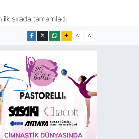
ilk sırada tamamladı.
-
+
A
A