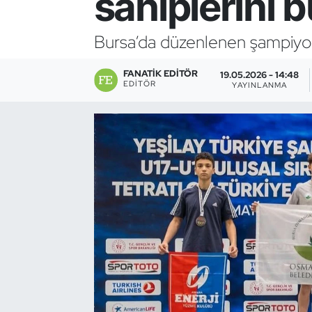
sahiplerini 
Bocce Bowling Dart
Bursa’da düzenlenen şampiyona
Boks
FANATIK EDITÖR
19.05.2026 - 14:48
EDITÖR
YAYINLANMA
Briç
Buz Hokeyi
Buz Pateni
Çim Hokeyi
Cimnastik
Curling
Dağcılık