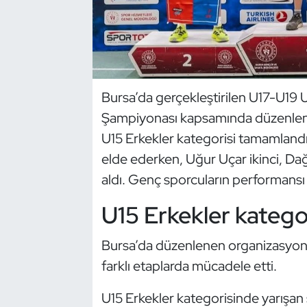
Dans Sporları
Dövüş Sanatı
Bursa’da gerçekleştirilen U17-U19 U
E-Spor
Şampiyonası kapsamında düzenlenen
Eskrim
U15 Erkekler kategorisi tamamlandı
elde ederken, Uğur Uçar ikinci, Da
Futbol
aldı. Genç sporcuların performansı
Futsal
U15 Erkekler katego
Genel
Bursa’da düzenlenen organizasyond
farklı etaplarda mücadele etti.
Golf
U15 Erkekler kategorisinde yarışan