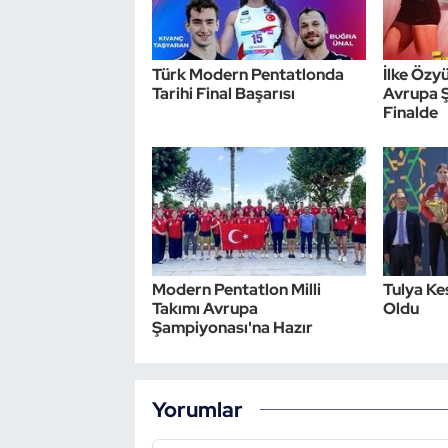
Türk Modern Pentatlonda
İlke Özy
Tarihi Final Başarısı
Avrupa 
Finalde
Modern Pentatlon Milli
Tulya Ke
Takımı Avrupa
Oldu
Şampiyonası'na Hazır
Yorumlar