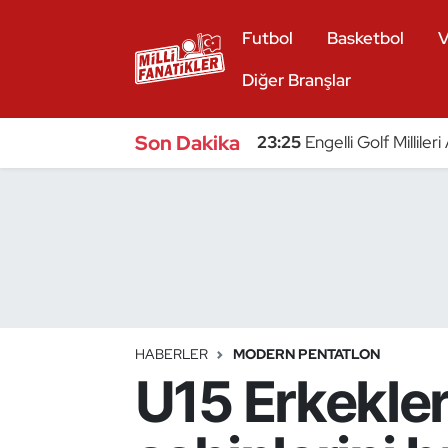
Futbol
Basketbol
V
Atıcılık
Diğer Branşlar
Atletizm
Son Dakika
23:25
Engelli Golf Millile
Badminton
Basketbol
Beyzbol
Bilardo
HABERLER
MODERN PENTATLON
U15 Erkekle
Binicilik
Bisiklet