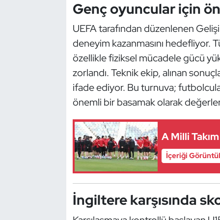
Güreş
Genç oyuncular için ön
UEFA tarafından düzenlenen Gelişim
Halter
deneyim kazanmasını hedefliyor. Tür
Hava Sporları
özellikle fiziksel mücadele gücü y
zorlandı. Teknik ekip, alınan sonuçl
Hentbol
ifade ediyor. Bu turnuva; futbolcula
önemli bir basamak olarak değerlend
İşitme Engelli Sporcular
Judo ve Kuraş
A Milli Takı
Kano ve Rafting
İçeriği Görüntü
Karate
İngiltere karşısında s
Kayak
Karşılaşmaya kontrollü başlayan U15 M