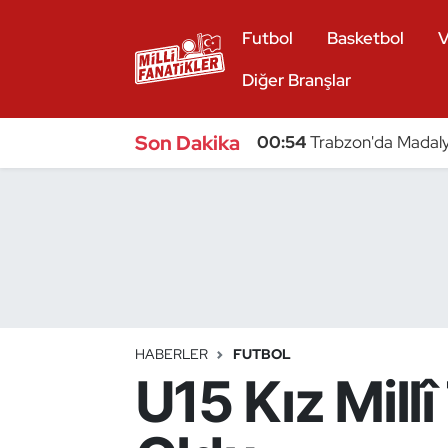
Futbol
Basketbol
V
Atıcılık
Diğer Branşlar
Atletizm
Son Dakika
00:54
Trabzon'da Madaly
Badminton
Basketbol
Beyzbol
Bilardo
HABERLER
FUTBOL
U15 Kız Millî
Binicilik
Bisiklet