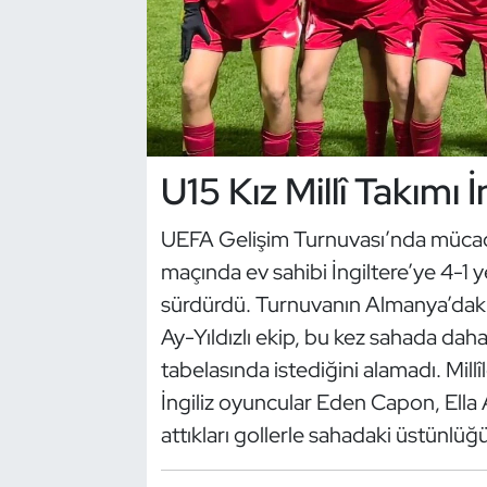
Dans Sporları
Dövüş Sanatı
E-Spor
U15 Kız Millî Takımı
Eskrim
UEFA Gelişim Turnuvası’nda mücadel
maçında ev sahibi İngiltere’ye 4-1 y
Futbol
sürdürdü. Turnuvanın Almanya’daki 
Futsal
Ay-Yıldızlı ekip, bu kez sahada daha
tabelasında istediğini alamadı. Mill
Genel
İngiliz oyuncular Eden Capon, Ella
attıkları gollerle sahadaki üstünlüğü
Golf