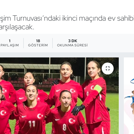
işim Turnuvası’ndaki ikinci maçında ev sahib
arşılaşacak.
1
18
3 DK
PAYLAŞIM
GÖSTERIM
OKUNMA SÜRESI