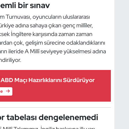
emli bir sınav
 Turnuvası, oyuncuların uluslararası
kiye adına sahaya çıkan genç millîler,
üksek İngiltere karşısında zaman zaman
ardan çok, gelişim sürecine odaklandıklarını
rın ileride A Millî seviyeye yükselmesi adına
iriliyor.
m ABD Maçı Hazırlıklarını Sürdürüyor
le
kor tabelası dengelenemedi
illî Takımımız, İngiliz baskısına ilk yarı