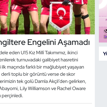
 İngiltere Engelini Aşamadı
e eden U15 Kız Millî Takımımız, ikinci
Y
enilerek turnuvadaki galibiyet hasretini
ilk maçında farklı bir mağlubiyet yaşayan
 derli toplu bir görüntü verse de skor
îlerimizin tek golü Damla Akçil’den gelirken,
 Abayomi, Lily Williamson ve Rachel Oware
 perçinledi.