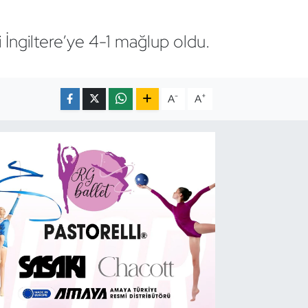
i İngiltere’ye 4-1 mağlup oldu.
-
+
A
A