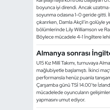
Kempo
boyunca iyi direndi. Ancak uzatma
soyunma odasına 1-0 geride gitti. İk
Kick Boks
çıkarırken, Damla Akçil’in golüyle
bölümlerinde Lily Williamson ve Ra
Kürek
Böylece mücadele 4-1 İngiltere leh
Masa Tenisi
Almanya sonrası İngilte
Modern Pentatlon
U15 Kız Millî Takımı, turnuvaya Alma
Motor Sporları
mağlubiyetle başlamıştı. İkinci maçt
performansla henüz puanla tanışam
Muay Thai
Çarşamba günü TSİ 14.00’te İzlanda 
mücadelede oyuncuların gelişimlerin
Okçuluk
yapmasını umut ediyor.
Optimist