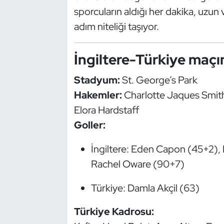
sporcuların aldığı her dakika, uzun
Triatlon
adım niteliği taşıyor.
Voleybol
İngiltere-Türkiye maçı
Vücut Geliştirme Fitness
Stadyum:
St. George’s Park
Hakemler:
Charlotte Jaques Smith
Wushu Kungfu
Elora Hardstaff
Yelken
Goller:
Yüzme
İngiltere: Eden Capon (45+2), 
Rachel Oware (90+7)
Türkiye: Damla Akçil (63)
Türkiye Kadrosu: