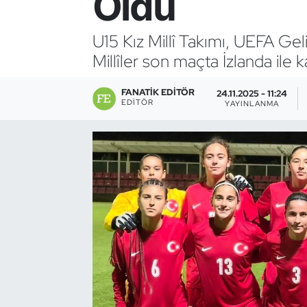
Oldu
Bocce Bowling Dart
U15 Kız Millî Takımı, UEFA Gel
Millîler son maçta İzlanda ile k
Boks
FANATIK EDITÖR
Briç
24.11.2025 - 11:24
EDITÖR
YAYINLANMA
Buz Hokeyi
Buz Pateni
Çim Hokeyi
Cimnastik
Curling
Dağcılık