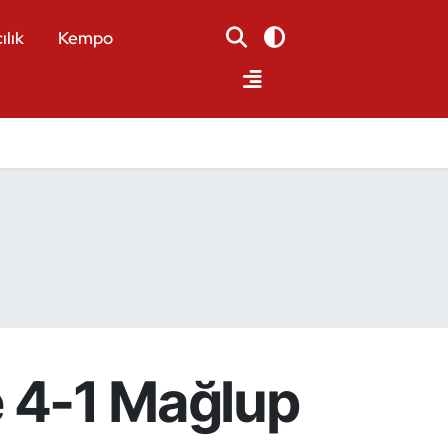
ılık
Kempo
ye 4-1 Mağlup