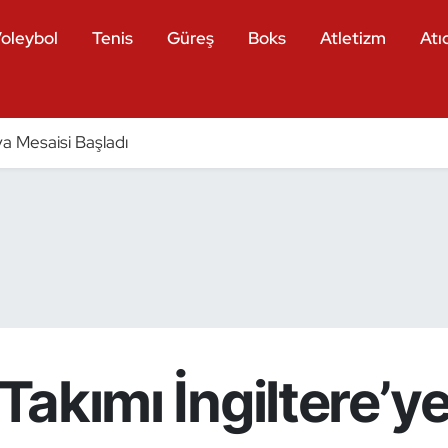
oleybol
Tenis
Güreş
Boks
Atletizm
Atıc
a Mesaisi Başladı
 Takımı İngiltere’