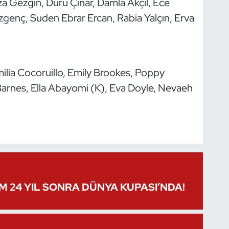
za Gezgin, Duru Çınar, Damla Akçil, Ece
zgenç, Suden Ebrar Ercan, Rabia Yalçın, Erva
ilia Cocoruillo, Emily Brookes, Poppy
arnes, Ella Abayomi (K), Eva Doyle, Nevaeh
IM 24 YIL SONRA DÜNYA KUPASI’NDA!