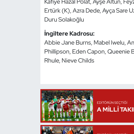
Kafiye Hazal Polat, Ayşe Altun, Fey
Ertürk (K), Azra Dede, Ayça Sare U
Duru Solakoğlu
İngiltere Kadrosu:
Abbie Jane Burns, Mabel Iwelu, Am
Phillipson, Eden Capon, Queenie B
Rhule, Nieve Childs
EDITÖRÜN SEÇTIĞI
A MİLLİ TAK