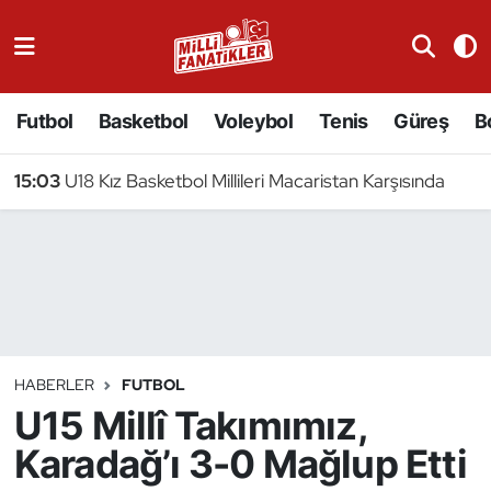
Atıcılık
Futbol
Basketbol
Voleybol
Tenis
Güreş
B
Atletizm
15:03
U18 Kız Basketbol Millileri Macaristan Karşısında
Badminton
Basketbol
Beyzbol
Bilardo
HABERLER
FUTBOL
U15 Millî Takımımız,
Binicilik
Karadağ’ı 3-0 Mağlup Etti
Bisiklet