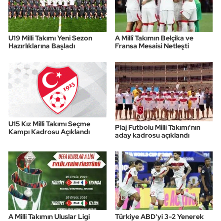
U19 Milli Takımı Yeni Sezon
A Millî Takımın Belçika ve
Hazırlıklarına Başladı
Fransa Mesaisi Netleşti
U15 Kız Milli Takımı Seçme
Plaj Futbolu Milli Takımı'nın
Kampı Kadrosu Açıklandı
aday kadrosu açıklandı
A Milli Takımın Uluslar Ligi
Türkiye ABD'yi 3-2 Yenerek