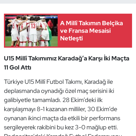
Dans Sporları
A Millî Takımın Belçika
Dövüş Sanatı
ve Fransa Mesaisi
Netleşti
E-Spor
U15 Millî Takımımız Karadağ’a Karşı İki Maçta
Eskrim
11 Gol Attı
Futbol
Türkiye U15 Millî Futbol Takımı, Karadağ ile
deplasmanda oynadığı özel maç serisini iki
Futsal
galibiyetle tamamladı. 28 Ekim’deki ilk
Genel
karşılaşmayı 8-1 kazanan milliler, 30 Ekim’de
oynanan ikinci maçta da etkili bir performans
Golf
sergileyerek rakibini bu kez 3-0 mağlup etti.