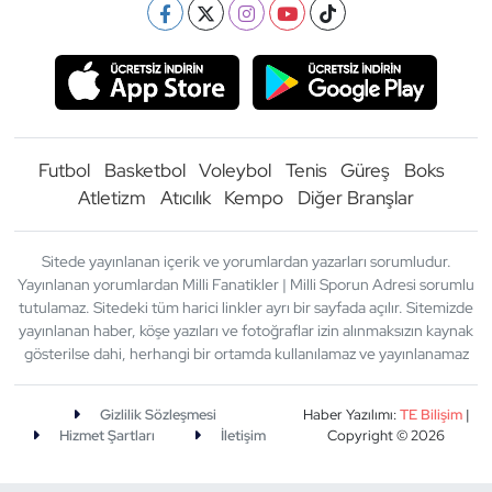
Futbol
Basketbol
Voleybol
Tenis
Güreş
Boks
Atletizm
Atıcılık
Kempo
Diğer Branşlar
Sitede yayınlanan içerik ve yorumlardan yazarları sorumludur.
Yayınlanan yorumlardan Milli Fanatikler | Milli Sporun Adresi sorumlu
tutulamaz. Sitedeki tüm harici linkler ayrı bir sayfada açılır. Sitemizde
yayınlanan haber, köşe yazıları ve fotoğraflar izin alınmaksızın kaynak
gösterilse dahi, herhangi bir ortamda kullanılamaz ve yayınlanamaz
Gizlilik Sözleşmesi
Haber Yazılımı:
TE Bilişim
|
Hizmet Şartları
İletişim
Copyright © 2026