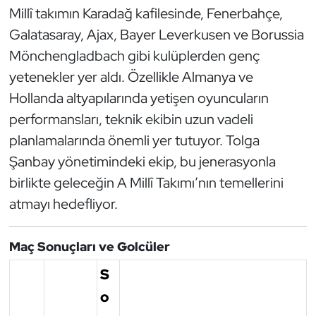
Millî takımın Karadağ kafilesinde, Fenerbahçe,
Oryantiring
Galatasaray, Ajax, Bayer Leverkusen ve Borussia
Mönchengladbach gibi kulüplerden genç
Özel Sporcular
yetenekler yer aldı. Özellikle Almanya ve
Paralimpik
Hollanda altyapılarında yetişen oyuncuların
performansları, teknik ekibin uzun vadeli
Ragbi
planlamalarında önemli yer tutuyor. Tolga
Şanbay yönetimindeki ekip, bu jenerasyonla
Satranç
birlikte geleceğin A Millî Takımı’nın temellerini
Su Topu
atmayı hedefliyor.
Sualtı Sporları
Maç Sonuçları ve Golcüler
Tekvando
S
o
Tenis