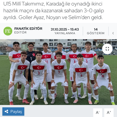
U15 Millî Takımımız, Karadağ ile oynadığı ikinci
Bocce Bowling Dart
hazırlık maçını da kazanarak sahadan 3-0 galip
ayrıldı. Goller Ayaz, Noyan ve Selim’den geldi.
Boks
FANATIK EDITÖR
31.10.2025 - 15:43
14
EDITÖR
YAYINLANMA
GÖSTERIM
OK
Briç
Buz Hokeyi
Buz Pateni
Çim Hokeyi
Cimnastik
Curling
Paylaş
-
+
A
A
Dağcılık