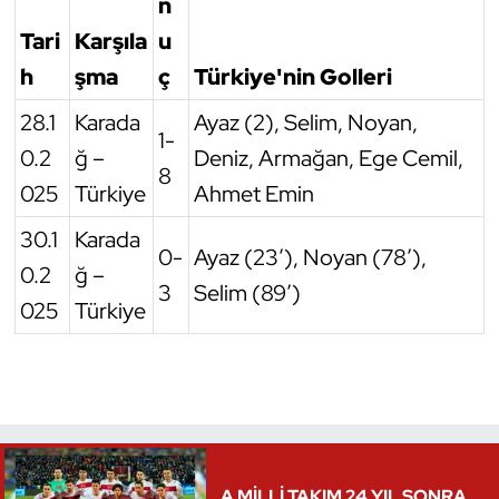
n
Tari
Karşıla
u
Triatlon
h
şma
ç
Türkiye'nin Golleri
Voleybol
28.1
Karada
Ayaz (2), Selim, Noyan,
1-
0.2
ğ –
Deniz, Armağan, Ege Cemil,
Vücut Geliştirme Fitness
8
025
Türkiye
Ahmet Emin
Wushu Kungfu
30.1
Karada
0-
Ayaz (23’), Noyan (78’),
Yelken
0.2
ğ –
3
Selim (89’)
025
Türkiye
Yüzme
A MİLLİ TAKIM 24 YIL SONRA