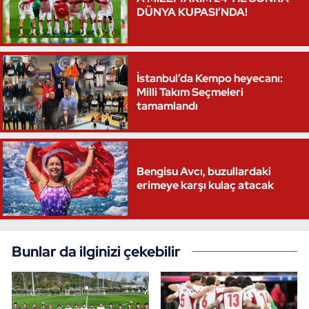
DÜNYA KUPASI’NDA!
İstanbul’da Kempo heyecanı:
Milli Takım Seçmeleri
tamamlandı
Bengisu Avcı, buzullardaki
erimeye karşı kulaç atacak
Bunlar da ilginizi çekebilir