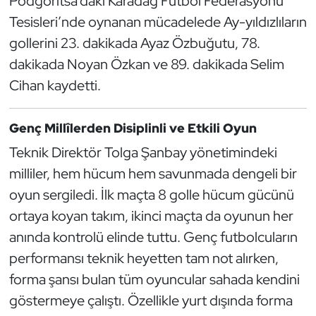
Podgoritsa’daki Karadağ Futbol Federasyonu
Güreş
Tesisleri’nde oynanan mücadelede Ay-yıldızlıların
Halter
gollerini 23. dakikada Ayaz Özbuğutu, 78.
dakikada Noyan Özkan ve 89. dakikada Selim
Hava Sporları
Cihan kaydetti.
Hentbol
Genç Millîlerden Disiplinli ve Etkili Oyun
İşitme Engelli Sporcular
Teknik Direktör Tolga Şanbay yönetimindeki
milliler, hem hücum hem savunmada dengeli bir
Judo ve Kuraş
oyun sergiledi. İlk maçta 8 golle hücum gücünü
ortaya koyan takım, ikinci maçta da oyunun her
Kano ve Rafting
anında kontrolü elinde tuttu. Genç futbolcuların
performansı teknik heyetten tam not alırken,
Karate
forma şansı bulan tüm oyuncular sahada kendini
Kayak
göstermeye çalıştı. Özellikle yurt dışında forma