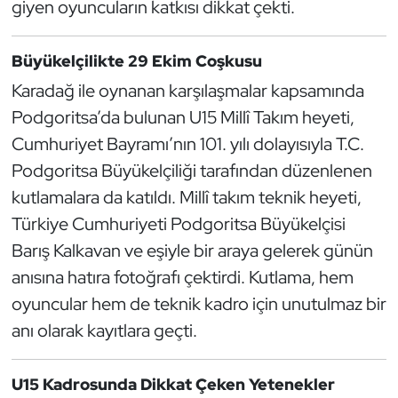
giyen oyuncuların katkısı dikkat çekti.
Kempo
Büyükelçilikte 29 Ekim Coşkusu
Kick Boks
Karadağ ile oynanan karşılaşmalar kapsamında
Kürek
Podgoritsa’da bulunan U15 Millî Takım heyeti,
Cumhuriyet Bayramı’nın 101. yılı dolayısıyla T.C.
Masa Tenisi
Podgoritsa Büyükelçiliği tarafından düzenlenen
kutlamalara da katıldı. Millî takım teknik heyeti,
Modern Pentatlon
Türkiye Cumhuriyeti Podgoritsa Büyükelçisi
Motor Sporları
Barış Kalkavan ve eşiyle bir araya gelerek günün
anısına hatıra fotoğrafı çektirdi. Kutlama, hem
Muay Thai
oyuncular hem de teknik kadro için unutulmaz bir
anı olarak kayıtlara geçti.
Okçuluk
Optimist
U15 Kadrosunda Dikkat Çeken Yetenekler