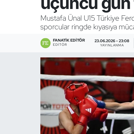
üçüncü gün
Bocce Bowling Dart
Mustafa Ünal U15 Türkiye Fe
sporcular ringde kıyasıya müca
Boks
FANATIK EDITÖR
Briç
23.06.2026 - 23:08
EDITÖR
YAYINLANMA
Buz Hokeyi
Buz Pateni
Çim Hokeyi
Cimnastik
Curling
Dağcılık