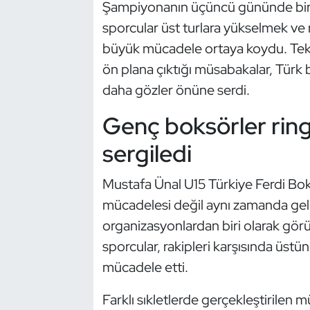
Güreş
Şampiyonanın üçüncü gününde birbi
sporcular üst turlara yükselmek ve 
Halter
büyük mücadele ortaya koydu. Teknik
ön plana çıktığı müsabakalar, Türk 
Hava Sporları
daha gözler önüne serdi.
Hentbol
Genç boksörler ring
sergiledi
İşitme Engelli Sporcular
Judo ve Kuraş
Mustafa Ünal U15 Türkiye Ferdi Bok
mücadelesi değil aynı zamanda gelec
Kano ve Rafting
organizasyonlardan biri olarak gör
sporcular, rakipleri karşısında üst
Karate
mücadele etti.
Kayak
Farklı sıkletlerde gerçekleştirilen 