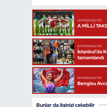
Triatlon
EDITÖRÜN SEÇTIĞI
Voleybol
A MİLLİ TAK
Vücut Geliştirme Fitness
Wushu Kungfu
EDITÖRÜN SEÇTIĞI
İstanbul’da 
tamamlandı
Yelken
Yüzme
EDITÖRÜN SEÇTIĞI
Bengisu Avcı,
Bunlar da ilginizi çekebilir