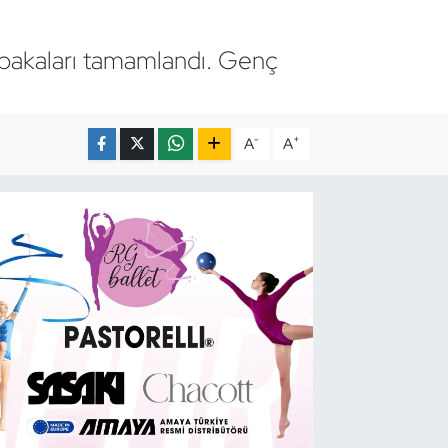
bakaları tamamlandı. Genç
-
+
A
A