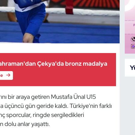
 Kahraman'dan Çekya'da bronz madalya
Y
le
ını bir araya getiren Mustafa Ünal U15
 üçüncü gün geride kaldı. Türkiye'nin farklı
ç sporcular, ringde sergiledikleri
 dolu anlar yaşattı.