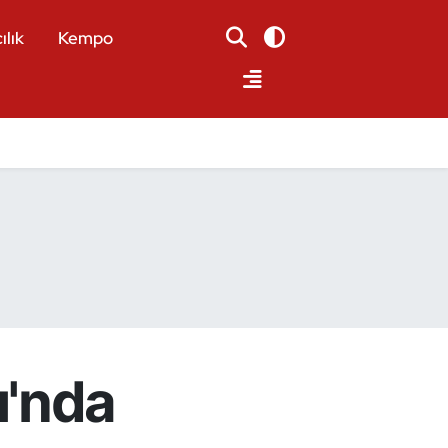
ılık
Kempo
ı'nda