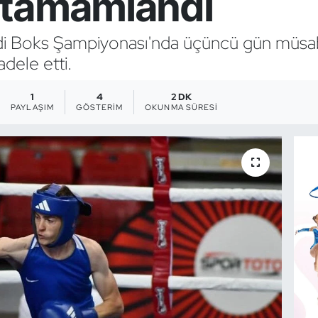
 tamamlandı
rdi Boks Şampiyonası'nda üçüncü gün müsa
dele etti.
1
4
2 DK
PAYLAŞIM
GÖSTERIM
OKUNMA SÜRESI