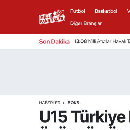
Futbol
Basketbol
V
Atıcılık
Diğer Branşlar
Atletizm
Son Dakika
13:08
Milli Atıcılar Haval
Badminton
Basketbol
Beyzbol
Bilardo
HABERLER
BOKS
U15 Türkiye
Binicilik
Bisiklet