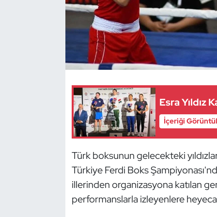
Dans Sporları
Dövüş Sanatı
E-Spor
Eskrim
Esra Yıldız
Futbol
İçeriği Görüntü
Futsal
Türk boksunun gelecekteki yıldızlar
Türkiye Ferdi Boks Şampiyonası'nda
Genel
illerinden organizasyona katılan gen
Golf
performanslarla izleyenlere heyecan