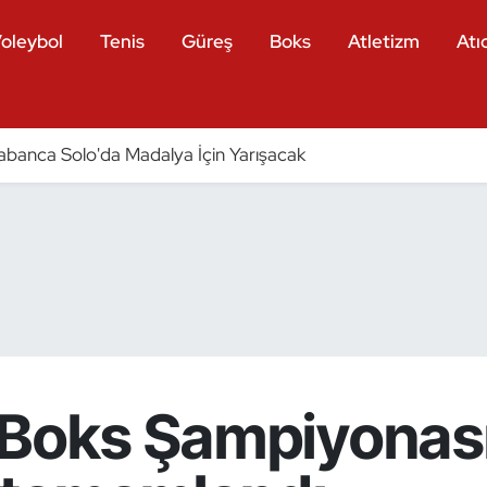
oleybol
Tenis
Güreş
Boks
Atletizm
Atıc
ı Tabanca Solo'da Madalya İçin Yarışacak
 Boks Şampiyonas