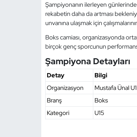
Şampiyonanın ilerleyen günlerinde ya
Oryantiring
rekabetin daha da artması bekleniy
unvanına ulaşmak için çalışmalarını
Özel Sporcular
Boks camiası, organizasyonda ortay
Paralimpik
birçok genç sporcunun performansı
Ragbi
Şampiyona Detayları
Satranç
Detay
Bilgi
Su Topu
Organizasyon
Mustafa Ünal U1
Branş
Boks
Sualtı Sporları
Kategori
U15
Tekvando
Tenis