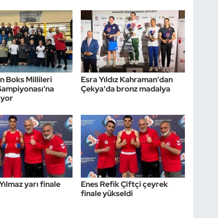
 Boks Millileri
Esra Yıldız Kahraman'dan
Şampiyonası'na
Çekya'da bronz madalya
ıyor
Yılmaz yarı finale
Enes Refik Çiftçi çeyrek
finale yükseldi