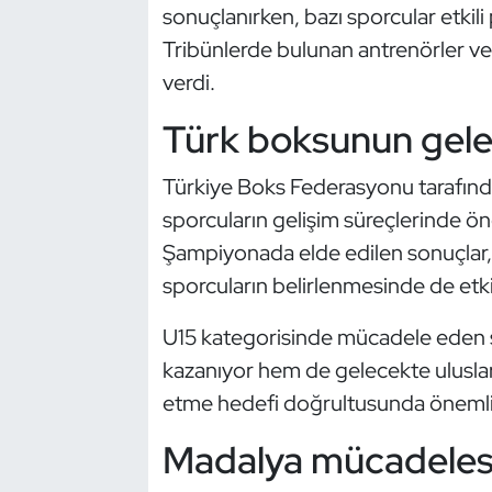
sonuçlanırken, bazı sporcular etkil
Kempo
Tribünlerde bulunan antrenörler ve
Kick Boks
verdi.
Türk boksunun gelec
Kürek
Türkiye Boks Federasyonu tarafın
Masa Tenisi
sporcuların gelişim süreçlerinde ön
Modern Pentatlon
Şampiyonada elde edilen sonuçlar, i
sporcuların belirlenmesinde de etkil
Motor Sporları
U15 kategorisinde mücadele eden 
Muay Thai
kazanıyor hem de gelecekte uluslar
etme hedefi doğrultusunda önemli 
Okçuluk
Madalya mücadelesi 
Optimist