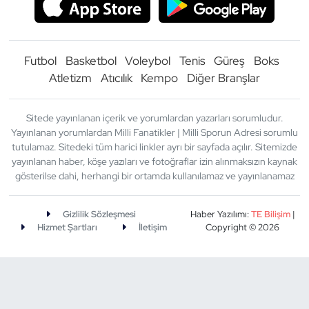
Futbol
Basketbol
Voleybol
Tenis
Güreş
Boks
Atletizm
Atıcılık
Kempo
Diğer Branşlar
Sitede yayınlanan içerik ve yorumlardan yazarları sorumludur.
Yayınlanan yorumlardan Milli Fanatikler | Milli Sporun Adresi sorumlu
tutulamaz. Sitedeki tüm harici linkler ayrı bir sayfada açılır. Sitemizde
yayınlanan haber, köşe yazıları ve fotoğraflar izin alınmaksızın kaynak
gösterilse dahi, herhangi bir ortamda kullanılamaz ve yayınlanamaz
Gizlilik Sözleşmesi
Haber Yazılımı:
TE Bilişim
|
Hizmet Şartları
İletişim
Copyright © 2026