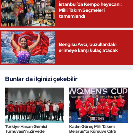
İstanbul’da Kempo heyecanı:
Milli Takım Seçmeleri
tamamlandı
Bengisu Avcı, buzullardaki
erimeye karşı kulaç atacak
Bunlar da ilginizi çekebilir
Türkiye Hasan Gemici
Kadın Güreş Milli Takımı
Turnuvası'nı Zirvede
Belarus'ta Kürsüye Çıktı