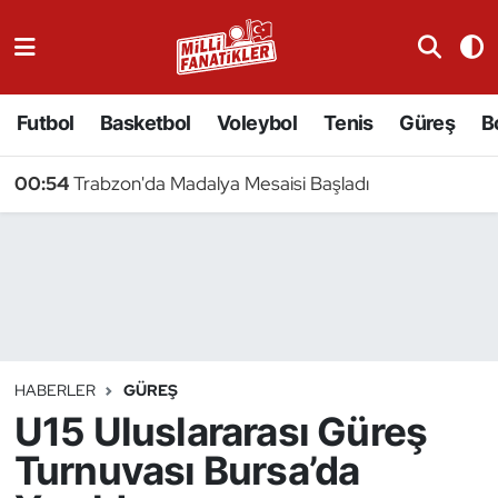
Atıcılık
Futbol
Basketbol
Voleybol
Tenis
Güreş
B
Atletizm
00:54
Trabzon'da Madalya Mesaisi Başladı
Badminton
Basketbol
Beyzbol
Bilardo
HABERLER
GÜREŞ
U15 Uluslararası Güreş
Binicilik
Turnuvası Bursa’da
Bisiklet