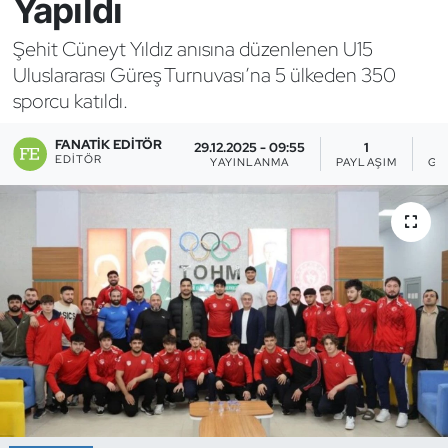
Yapıldı
Bocce Bowling Dart
Şehit Cüneyt Yıldız anısına düzenlenen U15
Uluslararası Güreş Turnuvası’na 5 ülkeden 350
Boks
sporcu katıldı.
Briç
FANATIK EDITÖR
29.12.2025 - 09:55
1
EDITÖR
YAYINLANMA
PAYLAŞIM
GÖ
Buz Hokeyi
Buz Pateni
Çim Hokeyi
Cimnastik
Curling
Dağcılık