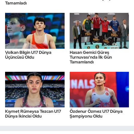
Tamamladı
Volkan Bilgin U17 Dünya
Hasan Gemici Güreş
Üçüncüsü Oldu
Turnuvası'nda İlk Gün
Tamamlandı
Kıymet Rümeysa Tezcan U17
Özdenur Özmez U17 Dünya
Dünya İkincisi Oldu
Şampiyonu Oldu