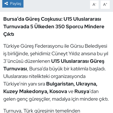
Paylaş
-
+
A
A
Dans Sporları
Bursa’da Güreş Coşkusu: U15 Uluslararası
Dövüş Sanatı
Turnuvada 5 Ülkeden 350 Sporcu Mindere
Çıktı
E-Spor
Türkiye Güreş Federasyonu ile Gürsu Belediyesi
Eskrim
iş birliğinde, şehidimiz Cüneyt Yıldız anısına bu yıl
3’üncüsü düzenlenen
U15 Uluslararası Güreş
Futbol
Turnuvası
, Bursa’da büyük bir katılımla başladı.
Uluslararası nitelikteki organizasyonda
Futsal
Türkiye’nin yanı sıra
Bulgaristan, Ukrayna,
Genel
Kuzey Makedonya, Kosova
ve
Rusya
’dan
gelen genç güreşçiler, madalya için mindere çıktı.
Golf
Turnuva, Türk güreşinin temelinden