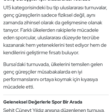
U15 kategorisindeki bu tip uluslararası turnuvalar,
Triatlon
genç güreşçilerin sadece fiziksel değil, aynı
zamanda zihinsel olarak da gelişmesine olanak
Voleybol
tanıyor. Farklı ülkelerden rakiplerle mücadele
Vücut Geliştirme Fitness
eden sporcular, uluslararası düzeyde tecrübe
kazanarak hem yeteneklerini test ediyor hem de
Wushu Kungfu
kendilerini geliştirme fırsatı buluyor.
Yelken
Bursa’daki turnuvada, ülkelerini temsilen gelen
genç güreşçiler müsabakalarda en iyi
Yüzme
performanslarını ortaya koymak için kıyasıya
mücadele etti.
Geleneksel Değerlerle Spor Bir Arada
Şehit Cüneyt Yıldız anısına düzenlenen turnuva,