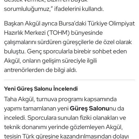
Kempo
sorumluluğumuz,” ifadelerini kullandı.
Kick Boks
Başkan Akgül ayrıca Bursa’daki Türkiye Olimpiyat
Hazırlık Merkezi (TOHM) bünyesinde
Kürek
çalışmalarını sürdüren güreşçilerle de özel olarak
buluştu. Genç sporcularla birebir sohbet eden
Masa Tenisi
Akgül, onların gelişim süreciyle ilgili
Modern Pentatlon
antrenörlerden de bilgi aldı.
Motor Sporları
Yeni Güreş Salonu İncelendi
Taha Akgül, turnuva programı kapsamında
Muay Thai
yapımı tamamlanan yeni
Güreş Salonu
nu da
Okçuluk
inceledi. Sporculara sunulan fiziki olanakları ve
teknik donanımı yerinde gözlemleyen Akgül,
Optimist
tesisin Türk güreşine kazandırılmasından dolayı