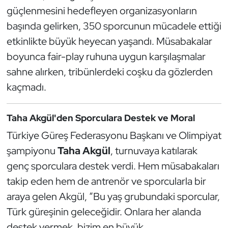
Güreş
güçlenmesini hedefleyen organizasyonların
başında gelirken, 350 sporcunun mücadele ettiği
Halter
etkinlikte büyük heyecan yaşandı. Müsabakalar
Hava Sporları
boyunca fair-play ruhuna uygun karşılaşmalar
sahne alırken, tribünlerdeki coşku da gözlerden
Hentbol
kaçmadı.
İşitme Engelli Sporcular
Taha Akgül'den Sporculara Destek ve Moral
Judo ve Kuraş
Türkiye Güreş Federasyonu Başkanı ve Olimpiyat
şampiyonu
Taha Akgül
, turnuvaya katılarak
Kano ve Rafting
genç sporculara destek verdi. Hem müsabakaları
takip eden hem de antrenör ve sporcularla bir
Karate
araya gelen Akgül, “Bu yaş grubundaki sporcular,
Türk güreşinin geleceğidir. Onlara her alanda
Kayak
destek vermek, bizim en büyük