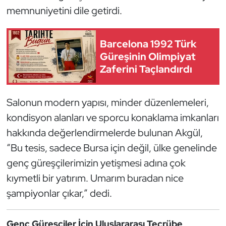
memnuniyetini dile getirdi.
Oryantiring
Özel Sporcular
Barcelona 1992 Türk
Güreşinin Olimpiyat
Paralimpik
Zaferini Taçlandırdı
Ragbi
Salonun modern yapısı, minder düzenlemeleri,
kondisyon alanları ve sporcu konaklama imkanları
Satranç
hakkında değerlendirmelerde bulunan Akgül,
Su Topu
“Bu tesis, sadece Bursa için değil, ülke genelinde
genç güreşçilerimizin yetişmesi adına çok
Sualtı Sporları
kıymetli bir yatırım. Umarım buradan nice
şampiyonlar çıkar,” dedi.
Tekvando
Tenis
Genç Güreşçiler İçin Uluslararası Tecrübe