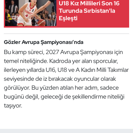
U18 Kız Millileri Son 16
Turunda Sırbistan'la
Triatlon
Eşleşti
Voleybol
Gözler Avrupa Şampiyonası’nda
Vücut Geliştirme Fitness
Bu kamp süreci, 2027 Avrupa Şampiyonası için
Wushu Kungfu
temel niteliğinde. Kadroda yer alan sporcular,
ilerleyen yıllarda U16, U18 ve A Kadın Milli Takımlar
Yelken
seviyesinde de iz bırakacak oyuncular olarak
görülüyor. Bu yüzden atılan her adım, sadece
Yüzme
bugünü değil, geleceği de şekillendirme niteliği
taşıyor.