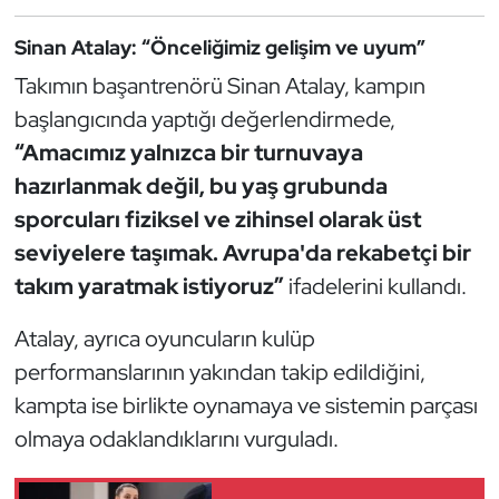
Oryantiring
Sinan Atalay: “Önceliğimiz gelişim ve uyum”
Takımın başantrenörü Sinan Atalay, kampın
Özel Sporcular
başlangıcında yaptığı değerlendirmede,
Paralimpik
“Amacımız yalnızca bir turnuvaya
hazırlanmak değil, bu yaş grubunda
Ragbi
sporcuları fiziksel ve zihinsel olarak üst
seviyelere taşımak. Avrupa'da rekabetçi bir
Satranç
takım yaratmak istiyoruz”
ifadelerini kullandı.
Su Topu
Atalay, ayrıca oyuncuların kulüp
performanslarının yakından takip edildiğini,
Sualtı Sporları
kampta ise birlikte oynamaya ve sistemin parçası
Tekvando
olmaya odaklandıklarını vurguladı.
Tenis