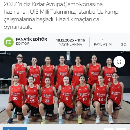
2027 Yıldız Kızlar Avrupa Şampiyonası'na
Bocce Bowling Dart
hazırlanan U15 Millî Takımımız, İstanbul’da kamp
çalışmalarına başladı. Hazırlık maçları da
Boks
oynanacak.
Briç
FANATIK EDITÖR
18.12.2025 - 11:16
1
EDITÖR
YAYINLANMA
PAYLAŞIM
GÖS
Buz Hokeyi
Buz Pateni
Çim Hokeyi
Cimnastik
Curling
Dağcılık