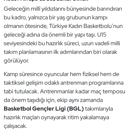
Güreş
Geleceğin millî yıldızlarını bünyesinde barındıran
bu kadro, yalnızca bir yaş grubunun kampı
Halter
olmanın ötesinde, Türkiye Kadın Basketbolu’nun
Hava Sporları
geleceği adına da önemli bir yapı taşı. U15
seviyesindeki bu hazırlık süreci, uzun vadeli milli
Hentbol
takım planlamasının ilk adımlarından biri olarak
görülüyor.
İşitme Engelli Sporcular
Kamp süresince oyuncular hem fiziksel hem de
Judo ve Kuraş
taktiksel gelişim odaklı antrenman programlarına
Kano ve Rafting
tabi tutulacak. Antrenmanlar kadar maç temposu
da önem taşıdığı için, ekip aynı zamanda
Karate
Basketbol Gençler Ligi (BGL)
takımlarıyla
hazırlık maçları oynayarak ritim yakalamaya
Kayak
çalışacak.