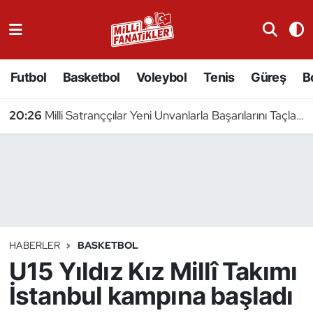
Atıcılık
Futbol
Basketbol
Voleybol
Tenis
Güreş
B
Atletizm
20:26
Milli Satranççılar Yeni Unvanlarla Başarılarını Taçlandırdı
Badminton
Basketbol
Beyzbol
Bilardo
HABERLER
BASKETBOL
U15 Yıldız Kız Millî Takımı
Binicilik
İstanbul kampına başladı
Bisiklet