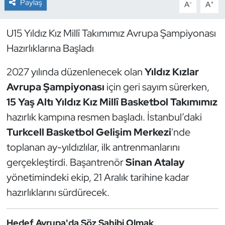
Paylaş
-
+
A
A
Dans Sporları
U15 Yıldız Kız Millî Takımımız Avrupa Şampiyonası
Hazırlıklarına Başladı
Dövüş Sanatı
2027 yılında düzenlenecek olan
Yıldız Kızlar
E-Spor
Avrupa Şampiyonası
için geri sayım sürerken,
Eskrim
15 Yaş Altı Yıldız Kız Millî Basketbol Takımımız
hazırlık kampına resmen başladı. İstanbul’daki
Futbol
Turkcell Basketbol Gelişim Merkezi
'nde
toplanan ay-yıldızlılar, ilk antrenmanlarını
Futsal
gerçekleştirdi. Başantrenör
Sinan Atalay
yönetimindeki ekip, 21 Aralık tarihine kadar
Genel
hazırlıklarını sürdürecek.
Golf
Hedef Avrupa'da Söz Sahibi Olmak