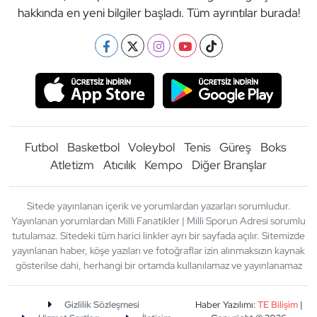
hakkında en yeni bilgiler başladı. Tüm ayrıntılar burada!
Futbol
Basketbol
Voleybol
Tenis
Güreş
Boks
Atletizm
Atıcılık
Kempo
Diğer Branşlar
Sitede yayınlanan içerik ve yorumlardan yazarları sorumludur.
Yayınlanan yorumlardan Milli Fanatikler | Milli Sporun Adresi sorumlu
tutulamaz. Sitedeki tüm harici linkler ayrı bir sayfada açılır. Sitemizde
yayınlanan haber, köşe yazıları ve fotoğraflar izin alınmaksızın kaynak
gösterilse dahi, herhangi bir ortamda kullanılamaz ve yayınlanamaz
Gizlilik Sözleşmesi
Haber Yazılımı:
TE Bilişim
|