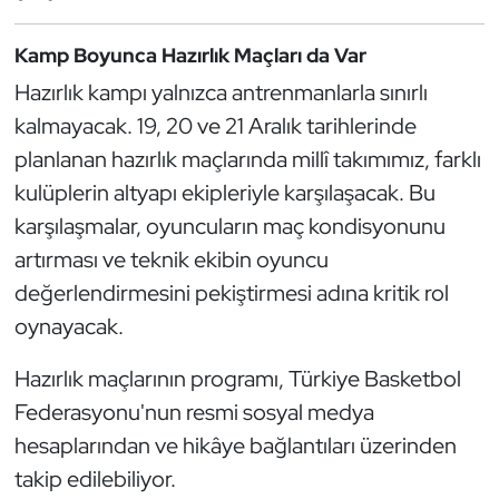
Kempo
Kamp Boyunca Hazırlık Maçları da Var
Kick Boks
Hazırlık kampı yalnızca antrenmanlarla sınırlı
kalmayacak. 19, 20 ve 21 Aralık tarihlerinde
Kürek
planlanan hazırlık maçlarında millî takımımız, farklı
Masa Tenisi
kulüplerin altyapı ekipleriyle karşılaşacak. Bu
karşılaşmalar, oyuncuların maç kondisyonunu
Modern Pentatlon
artırması ve teknik ekibin oyuncu
değerlendirmesini pekiştirmesi adına kritik rol
Motor Sporları
oynayacak.
Muay Thai
Hazırlık maçlarının programı, Türkiye Basketbol
Federasyonu'nun resmi sosyal medya
Okçuluk
hesaplarından ve hikâye bağlantıları üzerinden
Optimist
takip edilebiliyor.