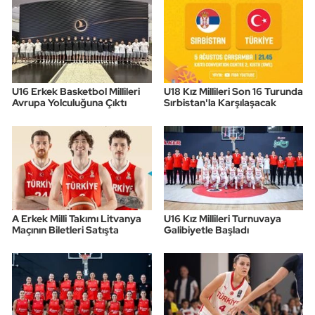
U16 Erkek Basketbol Millileri
U18 Kız Millileri Son 16 Turunda
Avrupa Yolculuğuna Çıktı
Sırbistan'la Karşılaşacak
A Erkek Milli Takımı Litvanya
U16 Kız Millileri Turnuvaya
Maçının Biletleri Satışta
Galibiyetle Başladı