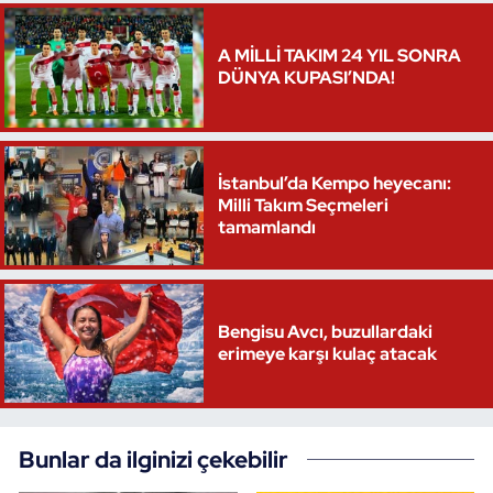
A MİLLİ TAKIM 24 YIL SONRA
DÜNYA KUPASI’NDA!
İstanbul’da Kempo heyecanı:
Milli Takım Seçmeleri
tamamlandı
Bengisu Avcı, buzullardaki
erimeye karşı kulaç atacak
Bunlar da ilginizi çekebilir