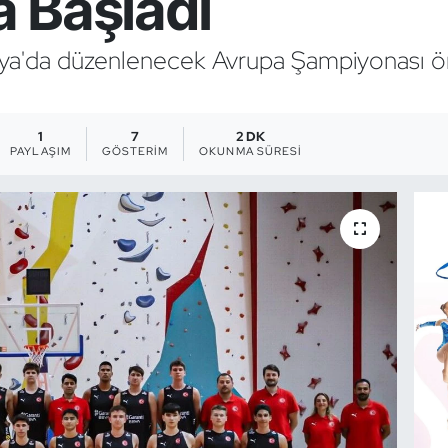
a Başladı
nya'da düzenlenecek Avrupa Şampiyonası ön
1
7
2 DK
PAYLAŞIM
GÖSTERIM
OKUNMA SÜRESI