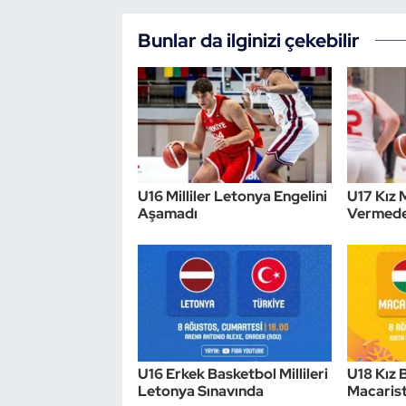
Bunlar da ilginizi çekebilir
U16 Milliler Letonya Engelini
U17 Kız M
Aşamadı
Vermede
U16 Erkek Basketbol Millileri
U18 Kız B
Letonya Sınavında
Macarist