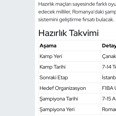
Hazırlık maçları sayesinde farklı oy
Oryantiring
edecek milliler, Romanya'daki şam
sistemini geliştirme fırsatı bulacak.
Özel Sporcular
Hazırlık Takvimi
Paralimpik
Aşama
Deta
Ragbi
Kamp Yeri
Çanak
Satranç
Kamp Tarihi
7-14 
Su Topu
Sonraki Etap
İstanb
Sualtı Sporları
Hedef Organizasyon
FIBA 
Şampiyona Tarihi
7-15 
Tekvando
Şampiyona Yeri
Roma
Tenis