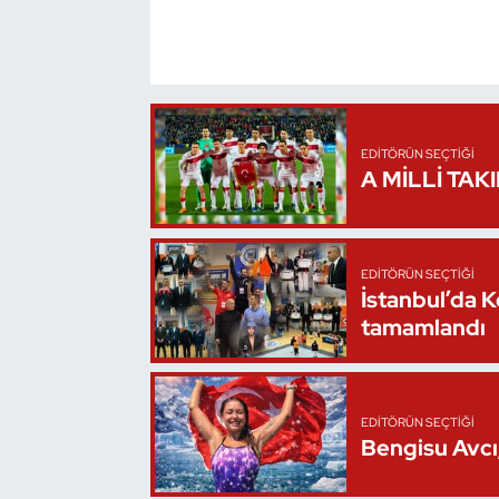
Triatlon
Voleybol
Vücut Geliştirme Fitness
EDITÖRÜN SEÇTIĞI
A MİLLİ TAK
Wushu Kungfu
Yelken
EDITÖRÜN SEÇTIĞI
İstanbul’da 
tamamlandı
Yüzme
EDITÖRÜN SEÇTIĞI
Bengisu Avcı,