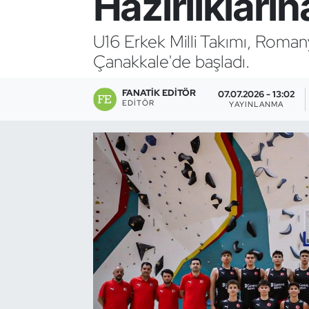
Hazırlıkların
Bocce Bowling Dart
U16 Erkek Milli Takımı, Roma
Çanakkale'de başladı.
Boks
FANATIK EDITÖR
Briç
07.07.2026 - 13:02
EDITÖR
YAYINLANMA
Buz Hokeyi
Buz Pateni
Çim Hokeyi
Cimnastik
Curling
Dağcılık