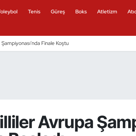
oleybol
Tenis
Güreş
Boks
Atletizm
Atıc
Şampiyonası’nda Finale Koştu
lliler Avrupa Şam