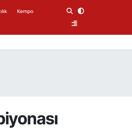
ılık
Kempo
piyonası