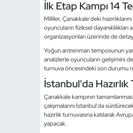
İlk Etap Kampı 14 
Kempo
Milliler, Çanakkale'deki hazırlıklar
Kick Boks
oyuncuların fiziksel dayanıklılıkları
Kürek
organizasyonları üzerinde de detayl
Yoğun antrenman temposunun yanı sı
Masa Tenisi
analizlerle oyuncuların gelişimini
Modern Pentatlon
turnuva öncesindeki son durumu ne
İstanbul'da Hazırlık
Motor Sporları
Çanakkale kampının tamamlanmasını
Muay Thai
çalışmalarını İstanbul'da sürdürece
Okçuluk
hazırlık turnuvasına katılarak Avr
yapacak.
Optimist