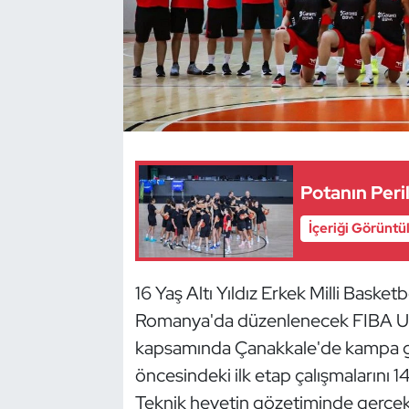
Dans Sporları
Dövüş Sanatı
E-Spor
Eskrim
Potanın Peril
Futbol
İçeriği Görüntü
Futsal
16 Yaş Altı Yıldız Erkek Milli Basket
Romanya'da düzenlenecek FIBA U16 
Genel
kapsamında Çanakkale'de kampa gir
Golf
öncesindeki ilk etap çalışmalarını
Teknik heyetin gözetiminde gerçekle