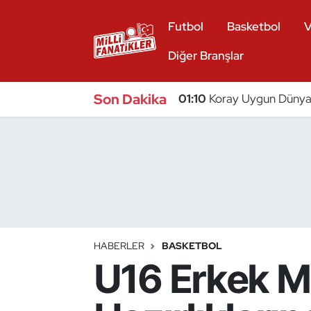
Futbol
Basketbol
V
Atıcılık
Diğer Branşlar
Atletizm
Son Dakika
01:10
Koray Uygun Dünya 
Badminton
Basketbol
Beyzbol
Bilardo
HABERLER
BASKETBOL
U16 Erkek Mi
Binicilik
Bisiklet