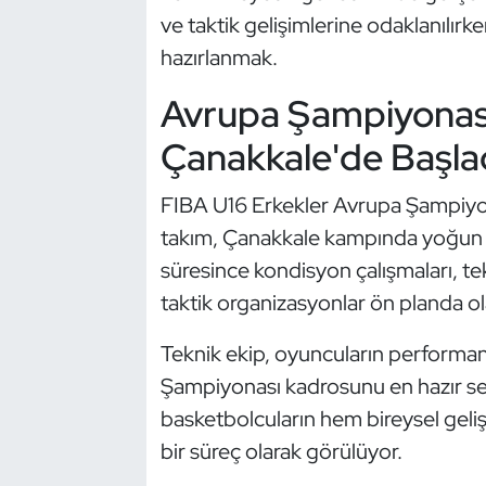
Güreş
ve taktik gelişimlerine odaklanılırk
hazırlanmak.
Halter
Avrupa Şampiyonası 
Hava Sporları
Çanakkale'de Başla
Hentbol
FIBA U16 Erkekler Avrupa Şampiyona
İşitme Engelli Sporcular
takım, Çanakkale kampında yoğun 
süresince kondisyon çalışmaları, t
Judo ve Kuraş
taktik organizasyonlar ön planda o
Kano ve Rafting
Teknik ekip, oyuncuların performan
Şampiyonası kadrosunu en hazır se
Karate
basketbolcuların hem bireysel gel
bir süreç olarak görülüyor.
Kayak