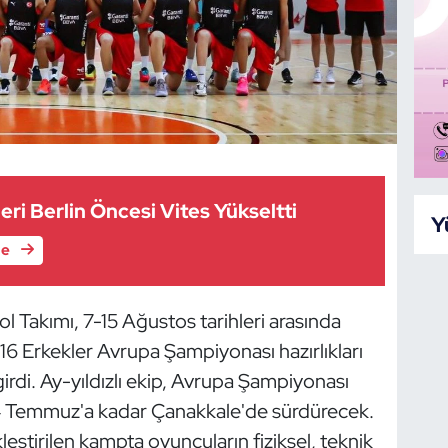
eri Berlin Öncesi Vites Yükseltti
Y
le
bol Takımı, 7-15 Ağustos tarihleri arasında
Erkekler Avrupa Şampiyonası hazırlıkları
di. Ay-yıldızlı ekip, Avrupa Şampiyonası
 14 Temmuz'a kadar Çanakkale'de sürdürecek.
ştirilen kampta oyuncuların fiziksel, teknik