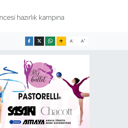
cesi hazırlık kampına
-
+
A
A