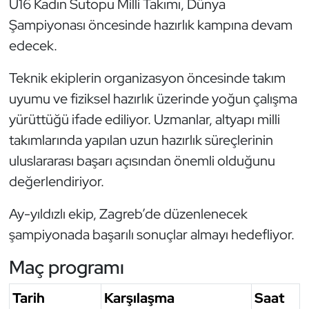
U16 Kadın Sutopu Milli Takımı, Dünya
Oryantiring
Şampiyonası öncesinde hazırlık kampına devam
edecek.
Özel Sporcular
Teknik ekiplerin organizasyon öncesinde takım
Paralimpik
uyumu ve fiziksel hazırlık üzerinde yoğun çalışma
yürüttüğü ifade ediliyor. Uzmanlar, altyapı milli
Ragbi
takımlarında yapılan uzun hazırlık süreçlerinin
uluslararası başarı açısından önemli olduğunu
Satranç
değerlendiriyor.
Su Topu
Ay-yıldızlı ekip, Zagreb’de düzenlenecek
Sualtı Sporları
şampiyonada başarılı sonuçlar almayı hedefliyor.
Maç programı
Tekvando
Tarih
Karşılaşma
Saat
Tenis