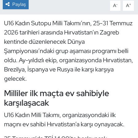
Paylaş
-
+
A
A
Dans Sporları
U16 Kadın Sutopu Milli Takımı’nın, 25-31 Temmuz
Dövüş Sanatı
2026 tarihleri arasında Hırvatistan’ın Zagreb
kentinde düzenlenecek Dünya
E-Spor
Şampiyonası’ndaki grup aşaması programı belli
oldu. Ay-yıldızlı ekip, organizasyonda Hırvatistan,
Eskrim
Brezilya, İspanya ve Rusya ile karşı karşıya
Futbol
gelecek.
Milliler ilk maçta ev sahibiyle
Futsal
karşılaşacak
Genel
U16 Kadın Milli Takımı, organizasyondaki ilk
maçını ev sahibi Hırvatistan’a karşı oynayacak.
Golf