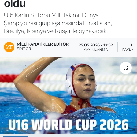
oldu
Bocce Bowling Dart
U16 Kadın Sutopu Milli Takımı, Dünya
Şampiyonası grup aşamasında Hırvatistan,
Boks
Brezilya, İspanya ve Rusya ile oynayacak.
Briç
MILLI FANATIKLER EDITÖR
25.05.2026 - 13:52
1
EDITÖR
YAYINLANMA
PAYLAŞ
Buz Hokeyi
Buz Pateni
Çim Hokeyi
Cimnastik
Curling
Dağcılık