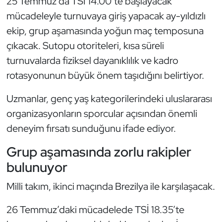
25 Temmuz’da TSİ 14.00’te başlayacak
Güreş
mücadeleyle turnuvaya giriş yapacak ay-yıldızlı
Halter
ekip, grup aşamasında yoğun maç temposuna
çıkacak. Sutopu otoriteleri, kısa süreli
Hava Sporları
turnuvalarda fiziksel dayanıklılık ve kadro
rotasyonunun büyük önem taşıdığını belirtiyor.
Hentbol
Uzmanlar, genç yaş kategorilerindeki uluslararası
İşitme Engelli Sporcular
organizasyonların sporcular açısından önemli
deneyim fırsatı sunduğunu ifade ediyor.
Judo ve Kuraş
Grup aşamasında zorlu rakipler
Kano ve Rafting
bulunuyor
Karate
Milli takım, ikinci maçında Brezilya ile karşılaşacak.
Kayak
26 Temmuz’daki mücadelede TSİ 18.35’te