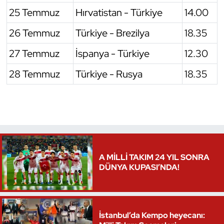
25 Temmuz
Hırvatistan - Türkiye
14.00
Triatlon
26 Temmuz
Türkiye - Brezilya
18.35
Voleybol
27 Temmuz
İspanya - Türkiye
12.30
Vücut Geliştirme Fitness
28 Temmuz
Türkiye - Rusya
18.35
Wushu Kungfu
Yelken
Yüzme
A MİLLİ TAKIM 24 YIL SONRA
DÜNYA KUPASI’NDA!
İstanbul’da Kempo heyecanı: