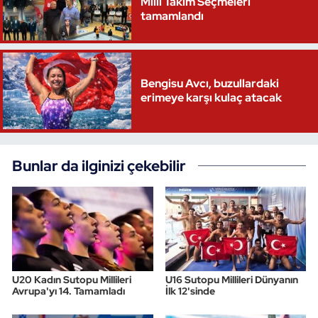
Milli Takım Seçmeleri
tamamlandı
Bengisu Avcı, buzullardaki
erimeye karşı kulaç atacak
Bunlar da ilginizi çekebilir
U20 Kadın Sutopu Millileri
U16 Sutopu Millileri Dünyanın
Avrupa'yı 14. Tamamladı
İlk 12'sinde