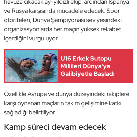
havuza çıkacak ay-yıldızlı ekip, ardından İspanya
Kempo
ve Rusya karşısında mücadele edecek. Spor
otoriteleri, Dünya Şampiyonası seviyesindeki
Kick Boks
organizasyonlarda her maçın yüksek rekabet
Kürek
içerdiğini vurguluyor.
Masa Tenisi
U16 Erkek Sutopu
Millileri Dünya'ya
Modern Pentatlon
Galibiyetle Başladı
Motor Sporları
Özellikle Avrupa ve dünya düzeyindeki rakiplere
Muay Thai
karşı oynanan maçların takım gelişimine katkı
sağladığı belirtiliyor.
Okçuluk
Kamp süreci devam edecek
Optimist