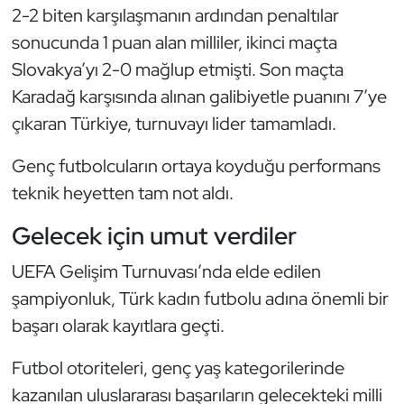
2-2 biten karşılaşmanın ardından penaltılar
Kempo
sonucunda 1 puan alan milliler, ikinci maçta
Kick Boks
Slovakya’yı 2-0 mağlup etmişti. Son maçta
Karadağ karşısında alınan galibiyetle puanını 7’ye
Kürek
çıkaran Türkiye, turnuvayı lider tamamladı.
Masa Tenisi
Genç futbolcuların ortaya koyduğu performans
teknik heyetten tam not aldı.
Modern Pentatlon
Gelecek için umut verdiler
Motor Sporları
UEFA Gelişim Turnuvası’nda elde edilen
Muay Thai
şampiyonluk, Türk kadın futbolu adına önemli bir
başarı olarak kayıtlara geçti.
Okçuluk
Futbol otoriteleri, genç yaş kategorilerinde
Optimist
kazanılan uluslararası başarıların gelecekteki milli