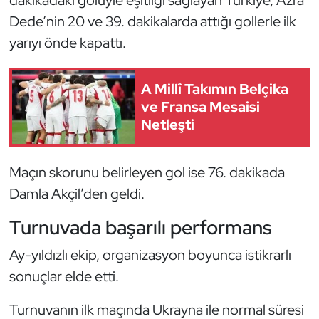
Güreş
Dede’nin 20 ve 39. dakikalarda attığı gollerle ilk
yarıyı önde kapattı.
Halter
Hava Sporları
A Millî Takımın Belçika
ve Fransa Mesaisi
Hentbol
Netleşti
İşitme Engelli Sporcular
Maçın skorunu belirleyen gol ise 76. dakikada
Judo ve Kuraş
Damla Akçil’den geldi.
Turnuvada başarılı performans
Kano ve Rafting
Ay-yıldızlı ekip, organizasyon boyunca istikrarlı
Karate
sonuçlar elde etti.
Kayak
Turnuvanın ilk maçında Ukrayna ile normal süresi