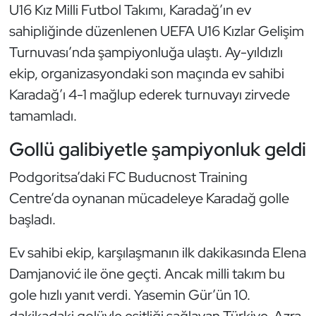
U16 Kız Milli Futbol Takımı, Karadağ’ın ev
sahipliğinde düzenlenen UEFA U16 Kızlar Gelişim
Dans Sporları
Turnuvası’nda şampiyonluğa ulaştı. Ay-yıldızlı
Dövüş Sanatı
ekip, organizasyondaki son maçında ev sahibi
Karadağ’ı 4-1 mağlup ederek turnuvayı zirvede
E-Spor
tamamladı.
Eskrim
Gollü galibiyetle şampiyonluk geldi
Podgoritsa’daki FC Buducnost Training
Futbol
Centre’da oynanan mücadeleye Karadağ golle
Futsal
başladı.
Genel
Ev sahibi ekip, karşılaşmanın ilk dakikasında Elena
Damjanović ile öne geçti. Ancak milli takım bu
Golf
gole hızlı yanıt verdi. Yasemin Gür’ün 10.
dakikadaki golüyle eşitliği sağlayan Türkiye, Azra