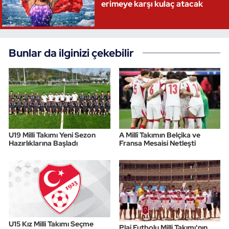
erimeye karşı kulaç atacak
Bunlar da ilginizi çekebilir
U19 Milli Takımı Yeni Sezon
A Millî Takımın Belçika ve
Hazırlıklarına Başladı
Fransa Mesaisi Netleşti
U15 Kız Milli Takımı Seçme
Plaj Futbolu Milli Takımı'nın