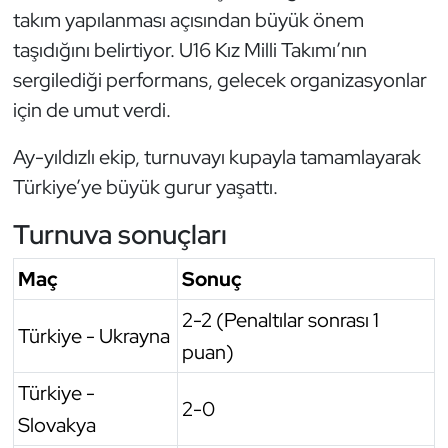
takım yapılanması açısından büyük önem
Oryantiring
taşıdığını belirtiyor. U16 Kız Milli Takımı’nın
sergilediği performans, gelecek organizasyonlar
Özel Sporcular
için de umut verdi.
Paralimpik
Ay-yıldızlı ekip, turnuvayı kupayla tamamlayarak
Ragbi
Türkiye’ye büyük gurur yaşattı.
Turnuva sonuçları
Satranç
Maç
Sonuç
Su Topu
2-2 (Penaltılar sonrası 1
Türkiye - Ukrayna
Sualtı Sporları
puan)
Tekvando
Türkiye -
2-0
Slovakya
Tenis