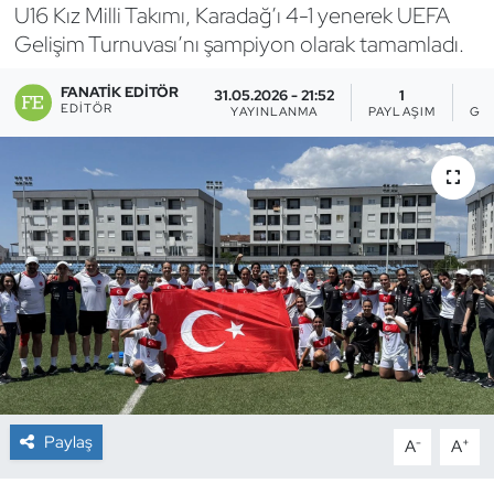
U16 Kız Milli Takımı, Karadağ’ı 4-1 yenerek UEFA
Bocce Bowling Dart
Gelişim Turnuvası’nı şampiyon olarak tamamladı.
FANATIK EDITÖR
Boks
31.05.2026 - 21:52
1
EDITÖR
YAYINLANMA
PAYLAŞIM
GÖ
Briç
Buz Hokeyi
Buz Pateni
Çim Hokeyi
Cimnastik
Curling
Paylaş
-
+
A
A
Dağcılık