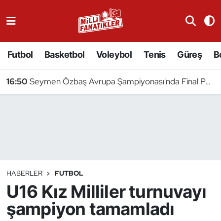
Atıcılık
Futbol
Basketbol
Voleybol
Tenis
Güreş
B
Atletizm
16:50
Seymen Özbaş Avrupa Şampiyonası'nda Final Peşinde
Badminton
Basketbol
Beyzbol
Bilardo
HABERLER
FUTBOL
U16 Kız Milliler turnuvayı
Binicilik
şampiyon tamamladı
Bisiklet