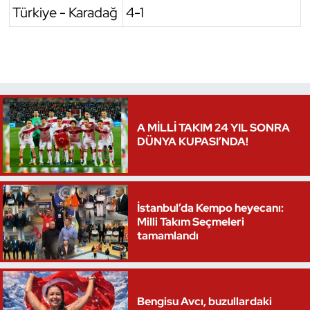
Türkiye - Karadağ
4-1
Triatlon
Voleybol
Vücut Geliştirme Fitness
A MİLLİ TAKIM 24 YIL SONRA
Wushu Kungfu
DÜNYA KUPASI’NDA!
Yelken
Yüzme
İstanbul’da Kempo heyecanı:
Milli Takım Seçmeleri
tamamlandı
Bengisu Avcı, buzullardaki