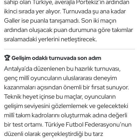
sahip olan Türkiye, averajla Portekiz’in ardından
Oryantiring
ikinci sırada yer alıyor. Turnuvada şu ana kadar
Galler ise puanla tanışamadı. Son iki maçın
Özel Sporcular
ardından oluşacak puan durumuna göre takımlar
sıralamadaki yerlerini netleştirecek.
Paralimpik
Ragbi
🏆 Gelişim odaklı turnuvada son adım
Antalya’da düzenlenen bu hazırlık turnuvası,
Satranç
genç millî oyuncuların uluslararası deneyim
kazanmaları açısından önemli bir fırsat sunuyor.
Su Topu
Teknik heyet içinse bu maçlar, oyuncuların
Sualtı Sporları
gelişim seviyesini gözlemlemek ve gelecekteki
millî takım kadrolarını oluşturmak adına değerli
Tekvando
bir test ortamı. Türkiye Futbol Federasyonu’nun
düzenli olarak gerçekleştirdiği bu tarz
Tenis