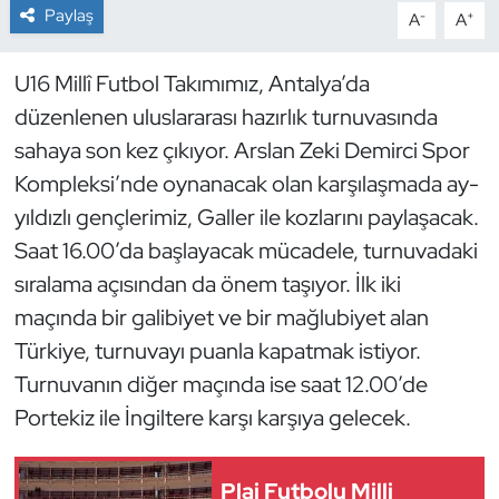
Paylaş
-
+
A
A
Dans Sporları
U16 Millî Futbol Takımımız, Antalya’da
Dövüş Sanatı
düzenlenen uluslararası hazırlık turnuvasında
sahaya son kez çıkıyor. Arslan Zeki Demirci Spor
E-Spor
Kompleksi’nde oynanacak olan karşılaşmada ay-
yıldızlı gençlerimiz, Galler ile kozlarını paylaşacak.
Eskrim
Saat 16.00’da başlayacak mücadele, turnuvadaki
Futbol
sıralama açısından da önem taşıyor. İlk iki
maçında bir galibiyet ve bir mağlubiyet alan
Futsal
Türkiye, turnuvayı puanla kapatmak istiyor.
Turnuvanın diğer maçında ise saat 12.00’de
Genel
Portekiz ile İngiltere karşı karşıya gelecek.
Golf
Plaj Futbolu Milli