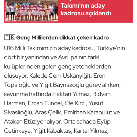
Güreş
Takımı'nın aday
kadrosu açıklandı
Halter
Hava Sporları
🇹🇷 Genç Millîlerden dikkat çeken kadro
U16 Millî Takımımızın aday kadrosu, Türkiye’nin
Hentbol
dört bir yanından ve Avrupa’nın farklı
İşitme Engelli Sporcular
kulüplerinden gelen genç yeteneklerden
oluşuyor. Kalede Cem Uskanyiğit, Eren
Judo ve Kuraş
Topaloğlu ve Yiğit Baynazoğlu görev alırken,
savunma hattında Haktan Yılmaz, Rıdvan
Kano ve Rafting
Harman, Ercan Tuncel, Efe Kırcı, Yusuf
Karate
Sivaslıoğlu, Aras Çelik, Emirhan Karabulut ve
Atakan Etüz yer alıyor. Orta sahada Eyüp
Kayak
Çetinkaya, Yiğit Kabaktaş, Kartal Yılmaz,