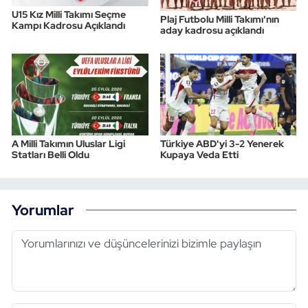
U15 Kız Milli Takımı Seçme
Plaj Futbolu Milli Takımı'nın
Kampı Kadrosu Açıklandı
aday kadrosu açıklandı
A Milli Takımın Uluslar Ligi
Türkiye ABD'yi 3-2 Yenerek
Statları Belli Oldu
Kupaya Veda Etti
Yorumlar