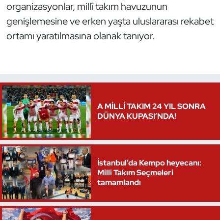
organizasyonlar, millî takım havuzunun
Triatlon
genişlemesine ve erken yaşta uluslararası rekabet
ortamı yaratılmasına olanak tanıyor.
Voleybol
Vücut Geliştirme Fitness
Wushu Kungfu
A MİLLİ TAKIM 24 YIL SONRA
DÜNYA KUPASI’NDA!
Yelken
Yüzme
İstanbul’da Kempo heyecanı:
Milli Takım Seçmeleri
tamamlandı