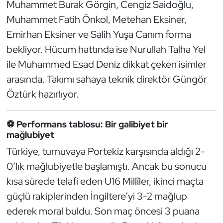
Muhammet Burak Görgin, Cengiz Saidoğlu,
Kempo
Muhammet Fatih Önkol, Metehan Eksiner,
Emirhan Eksiner ve Salih Yuşa Canım forma
Kick Boks
bekliyor. Hücum hattında ise Nurullah Talha Yel
Kürek
ile Muhammed Esad Deniz dikkat çeken isimler
arasında. Takımı sahaya teknik direktör Güngör
Masa Tenisi
Öztürk hazırlıyor.
Modern Pentatlon
⚽ Performans tablosu: Bir galibiyet bir
mağlubiyet
Motor Sporları
Türkiye, turnuvaya Portekiz karşısında aldığı 2-
Muay Thai
0’lık mağlubiyetle başlamıştı. Ancak bu sonucu
kısa sürede telafi eden U16 Millîler, ikinci maçta
Okçuluk
güçlü rakiplerinden İngiltere’yi 3-2 mağlup
ederek moral buldu. Son maç öncesi 3 puana
Optimist