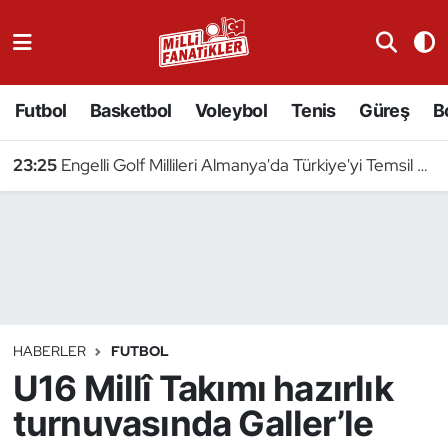
Atıcılık
Futbol
Basketbol
Voleybol
Tenis
Güreş
B
Atletizm
23:25
Engelli Golf Millileri Almanya'da Türkiye'yi Temsil Edecek
Badminton
Basketbol
Beyzbol
Bilardo
HABERLER
FUTBOL
U16 Millî Takımı hazırlık
Binicilik
turnuvasında Galler’le
Bisiklet