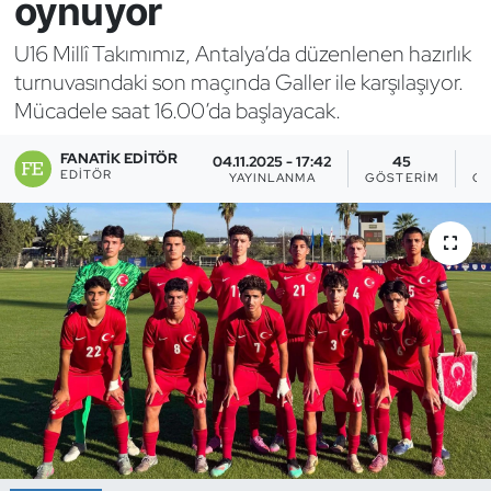
oynuyor
Bocce Bowling Dart
U16 Millî Takımımız, Antalya’da düzenlenen hazırlık
turnuvasındaki son maçında Galler ile karşılaşıyor.
Boks
Mücadele saat 16.00’da başlayacak.
Briç
FANATIK EDITÖR
04.11.2025 - 17:42
45
EDITÖR
YAYINLANMA
GÖSTERIM
OK
Buz Hokeyi
Buz Pateni
Çim Hokeyi
Cimnastik
Curling
Dağcılık