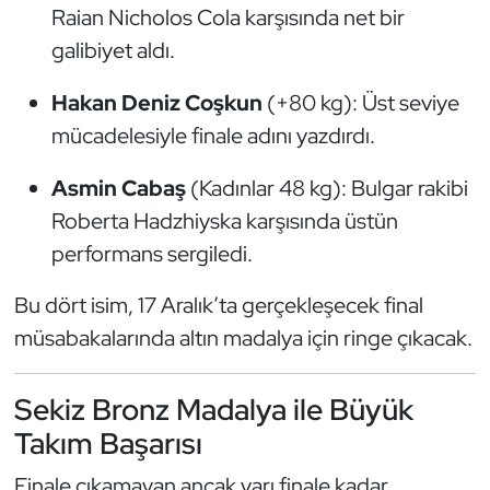
Raian Nicholos Cola karşısında net bir
Kempo
galibiyet aldı.
Kick Boks
Hakan Deniz Coşkun
(+80 kg): Üst seviye
Kürek
mücadelesiyle finale adını yazdırdı.
Asmin Cabaş
(Kadınlar 48 kg): Bulgar rakibi
Masa Tenisi
Roberta Hadzhiyska karşısında üstün
Modern Pentatlon
performans sergiledi.
Motor Sporları
Bu dört isim, 17 Aralık’ta gerçekleşecek final
müsabakalarında altın madalya için ringe çıkacak.
Muay Thai
Sekiz Bronz Madalya ile Büyük
Okçuluk
Takım Başarısı
Optimist
Finale çıkamayan ancak yarı finale kadar