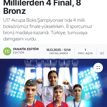
Millilerden 4 Final, 8
Bronz
Bocce Bowling Dart
U17 Avrupa Boks Şampiyonası’nda 4 milli
Boks
boksörümüz finale yükselirken, 8 sporcumuz
bronz madalya kazandı. Türkiye, turnuvaya
Briç
damgasını vurdu.
Buz Hokeyi
FANATIK EDITÖR
16.12.2025 - 12:14
1
EDITÖR
YAYINLANMA
PAYLAŞIM
GÖS
Buz Pateni
Çim Hokeyi
Cimnastik
Curling
Dağcılık