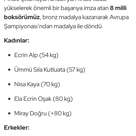
yükselerek önemli bir başarıya imza atan
8 milli
Oryantiring
boksörümüz
, bronz madalya kazanarak Avrupa
Özel Sporcular
Şampiyonası’ndan madalya ile döndü.
Paralimpik
Kadınlar:
Ecrin Alp (54 kg)
Ragbi
Ümmü Sıla Kutluata (57 kg)
Satranç
Nisa Kaya (70 kg)
Su Topu
Ela Ecrin Oşak (80 kg)
Sualtı Sporları
Miray Doğru (+80 kg)
Tekvando
Erkekler:
Tenis