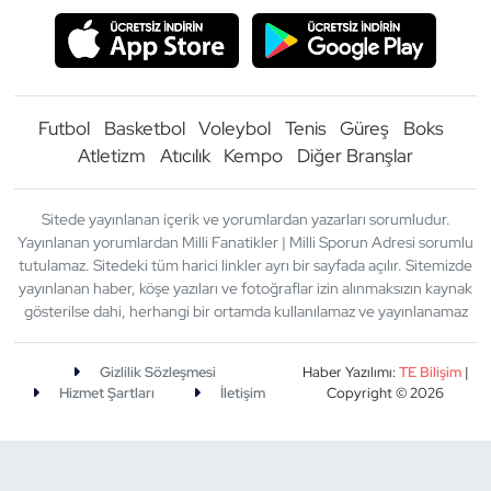
Futbol
Basketbol
Voleybol
Tenis
Güreş
Boks
Atletizm
Atıcılık
Kempo
Diğer Branşlar
Sitede yayınlanan içerik ve yorumlardan yazarları sorumludur.
Yayınlanan yorumlardan Milli Fanatikler | Milli Sporun Adresi sorumlu
tutulamaz. Sitedeki tüm harici linkler ayrı bir sayfada açılır. Sitemizde
yayınlanan haber, köşe yazıları ve fotoğraflar izin alınmaksızın kaynak
gösterilse dahi, herhangi bir ortamda kullanılamaz ve yayınlanamaz
Gizlilik Sözleşmesi
Haber Yazılımı:
TE Bilişim
|
Hizmet Şartları
İletişim
Copyright © 2026