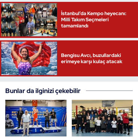
İstanbul’da Kempo heyecanı:
Milli Takım Seçmeleri
tamamlandı
Bengisu Avcı, buzullardaki
erimeye karşı kulaç atacak
Bunlar da ilginizi çekebilir