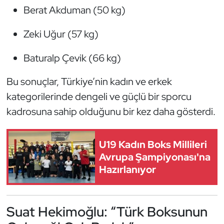
Berat Akduman (50 kg)
Triatlon
Zeki Uğur (57 kg)
Voleybol
Baturalp Çevik (66 kg)
Vücut Geliştirme Fitness
Bu sonuçlar, Türkiye’nin kadın ve erkek
kategorilerinde dengeli ve güçlü bir sporcu
Wushu Kungfu
kadrosuna sahip olduğunu bir kez daha gösterdi.
Yelken
U19 Kadın Boks Millileri
Yüzme
Avrupa Şampiyonası'na
Hazırlanıyor
Suat Hekimoğlu: “Türk Boksunun