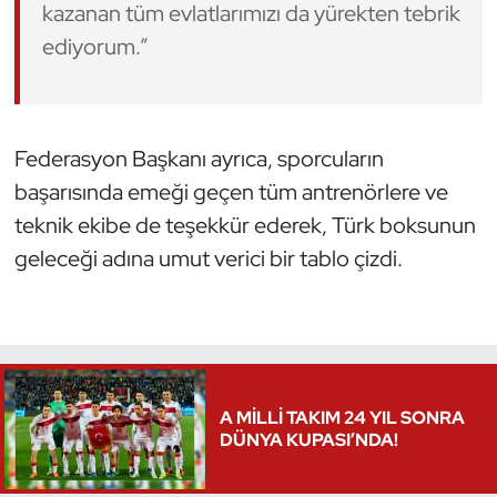
kazanan tüm evlatlarımızı da yürekten tebrik
ediyorum.”
Federasyon Başkanı ayrıca, sporcuların
başarısında emeği geçen tüm antrenörlere ve
teknik ekibe de teşekkür ederek, Türk boksunun
geleceği adına umut verici bir tablo çizdi.
A MİLLİ TAKIM 24 YIL SONRA
DÜNYA KUPASI’NDA!