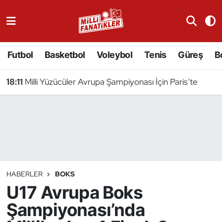
Atıcılık
Futbol
Basketbol
Voleybol
Tenis
Güreş
B
Atletizm
18:11
Milli Yüzücüler Avrupa Şampiyonası İçin Paris’te
Badminton
Basketbol
Beyzbol
Bilardo
HABERLER
BOKS
U17 Avrupa Boks
Binicilik
Şampiyonası’nda
Bisiklet