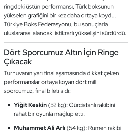
Güreş
ringdeki üstün performansı, Türk boksunun
yükselen grafiğini bir kez daha ortaya koydu.
Halter
Türkiye Boks Federasyonu, bu sonuçlarla
Hava Sporları
uluslararası alandaki istikrarlı yükselişini sürdürdü.
Hentbol
Dört Sporcumuz Altın İçin Ringe
Çıkacak
İşitme Engelli Sporcular
Turnuvanın yarı final aşamasında dikkat çeken
Judo ve Kuraş
performanslar ortaya koyan dört milli
sporcumuz, final bileti aldı:
Kano ve Rafting
Yiğit Keskin
(52 kg): Gürcistanlı rakibini
Karate
rahat bir oyunla mağlup etti.
Kayak
Muhammet Ali Arlı
(54 kg): Rumen rakibi