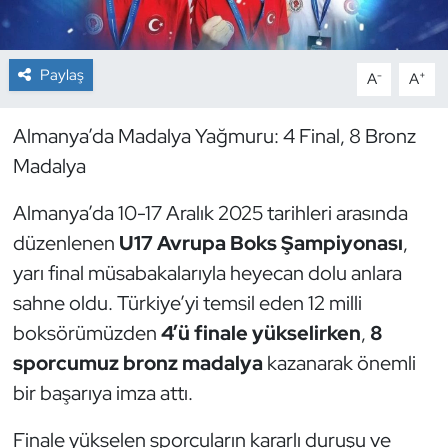
Dans Sporları
Paylaş
-
+
A
A
Dövüş Sanatı
Almanya’da Madalya Yağmuru: 4 Final, 8 Bronz
E-Spor
Madalya
Eskrim
Almanya’da 10-17 Aralık 2025 tarihleri arasında
düzenlenen
U17 Avrupa Boks Şampiyonası
,
Futbol
yarı final müsabakalarıyla heyecan dolu anlara
sahne oldu. Türkiye’yi temsil eden 12 milli
Futsal
boksörümüzden
4’ü finale yükselirken
,
8
Genel
sporcumuz bronz madalya
kazanarak önemli
bir başarıya imza attı.
Golf
Finale yükselen sporcuların kararlı duruşu ve