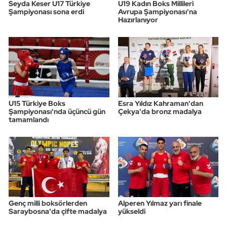
Seyda Keser U17 Türkiye
U19 Kadın Boks Millileri
Şampiyonası sona erdi
Avrupa Şampiyonası'na
Hazırlanıyor
U15 Türkiye Boks
Esra Yıldız Kahraman'dan
Şampiyonası'nda üçüncü gün
Çekya'da bronz madalya
tamamlandı
Genç milli boksörlerden
Alperen Yılmaz yarı finale
Saraybosna'da çifte madalya
yükseldi