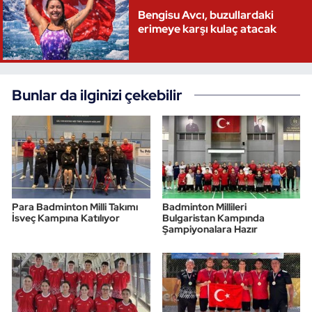
Bengisu Avcı, buzullardaki
Triatlon
erimeye karşı kulaç atacak
Voleybol
Bunlar da ilginizi çekebilir
Vücut Geliştirme Fitness
Wushu Kungfu
Yelken
Yüzme
Para Badminton Milli Takımı
Badminton Millileri
İsveç Kampına Katılıyor
Bulgaristan Kampında
Şampiyonalara Hazır