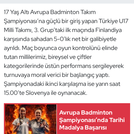
17 Yaş Altı Avrupa Badminton Takım
Dans Sporları
Şampiyonası’na güçlü bir giriş yapan Türkiye U17
Dövüş Sanatı
Milli Takımı, 3. Grup’taki ilk maçında Finlandiya
karşısında sahadan 5-0’lık net bir galibiyetle
E-Spor
ayrıldı. Maç boyunca oyun kontrolünü elinde
tutan millilerimiz, bireysel ve çiftler
Eskrim
kategorilerinde üstün performans sergileyerek
turnuvaya moral verici bir başlangıç yaptı.
Futbol
Şampiyonadaki ikinci karşılaşma ise yarın saat
Futsal
15.00’te Slovenya ile oynanacak.
Genel
Avrupa Badminton
Şampiyonası’nda Tarihi
Golf
Madalya Başarısı