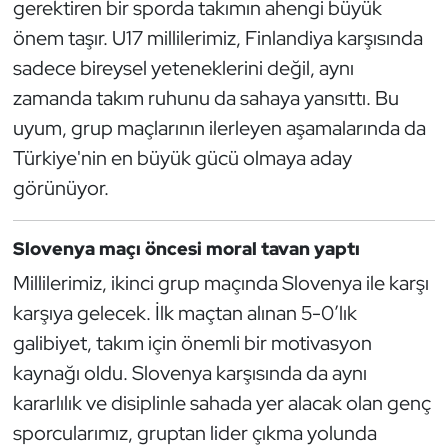
gerektiren bir sporda takımın ahengi büyük
Kempo
önem taşır. U17 millilerimiz, Finlandiya karşısında
sadece bireysel yeteneklerini değil, aynı
Kick Boks
zamanda takım ruhunu da sahaya yansıttı. Bu
Kürek
uyum, grup maçlarının ilerleyen aşamalarında da
Türkiye'nin en büyük gücü olmaya aday
Masa Tenisi
görünüyor.
Modern Pentatlon
Slovenya maçı öncesi moral tavan yaptı
Motor Sporları
Millilerimiz, ikinci grup maçında Slovenya ile karşı
karşıya gelecek. İlk maçtan alınan 5-0’lık
Muay Thai
galibiyet, takım için önemli bir motivasyon
kaynağı oldu. Slovenya karşısında da aynı
Okçuluk
kararlılık ve disiplinle sahada yer alacak olan genç
Optimist
sporcularımız, gruptan lider çıkma yolunda