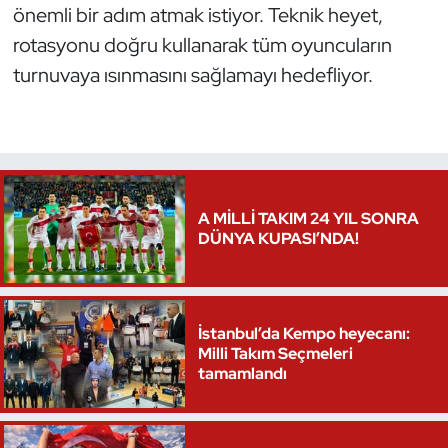
önemli bir adım atmak istiyor. Teknik heyet,
Oryantiring
rotasyonu doğru kullanarak tüm oyuncuların
turnuvaya ısınmasını sağlamayı hedefliyor.
Özel Sporcular
Paralimpik
Ragbi
A MİLLİ TAKIM 24 YIL SONRA
Satranç
DÜNYA KUPASI’NDA!
Su Topu
İstanbul’da Kempo heyecanı:
Sualtı Sporları
Milli Takım Seçmeleri
tamamlandı
Tekvando
Tenis