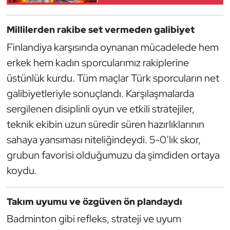
Güreş
Millilerden rakibe set vermeden galibiyet
Halter
Finlandiya karşısında oynanan mücadelede hem
Hava Sporları
erkek hem kadın sporcularımız rakiplerine
üstünlük kurdu. Tüm maçlar Türk sporcuların net
Hentbol
galibiyetleriyle sonuçlandı. Karşılaşmalarda
sergilenen disiplinli oyun ve etkili stratejiler,
İşitme Engelli Sporcular
teknik ekibin uzun süredir süren hazırlıklarının
Judo ve Kuraş
sahaya yansıması niteliğindeydi. 5-0’lık skor,
grubun favorisi olduğumuzu da şimdiden ortaya
Kano ve Rafting
koydu.
Karate
Takım uyumu ve özgüven ön plandaydı
Kayak
Badminton gibi refleks, strateji ve uyum