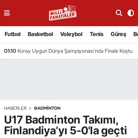
Atıcılık
Futbol
Basketbol
Voleybol
Tenis
Güreş
B
Atletizm
01:10
Koray Uygun Dünya Şampiyonası’nda Finale Koştu
Badminton
Basketbol
Beyzbol
Bilardo
HABERLER
BADMINTON
U17 Badminton Takımı,
Binicilik
Finlandiya’yı 5-0'la geçti
Bisiklet