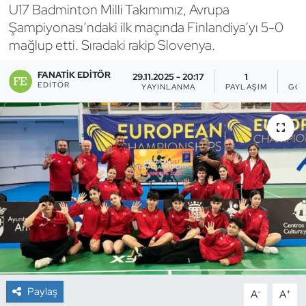
U17 Badminton Milli Takımımız, Avrupa
Bocce Bowling Dart
Şampiyonası’ndaki ilk maçında Finlandiya’yı 5-0
mağlup etti. Sıradaki rakip Slovenya.
Boks
FANATIK EDITÖR
29.11.2025 - 20:17
1
EDITÖR
YAYINLANMA
PAYLAŞIM
GÖS
Briç
Buz Hokeyi
Buz Pateni
Çim Hokeyi
Cimnastik
Curling
Paylaş
-
+
A
A
Dağcılık