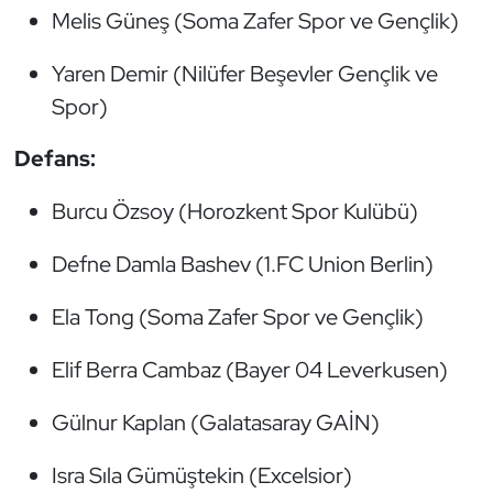
Melis Güneş (Soma Zafer Spor ve Gençlik)
Oryantiring
Yaren Demir (Nilüfer Beşevler Gençlik ve
Özel Sporcular
Spor)
Paralimpik
Defans:
Ragbi
Burcu Özsoy (Horozkent Spor Kulübü)
Satranç
Defne Damla Bashev (1.FC Union Berlin)
Su Topu
Ela Tong (Soma Zafer Spor ve Gençlik)
Elif Berra Cambaz (Bayer 04 Leverkusen)
Sualtı Sporları
Gülnur Kaplan (Galatasaray GAİN)
Tekvando
Isra Sıla Gümüştekin (Excelsior)
Tenis