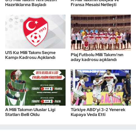
Hazırlıklarına Başladı
Fransa Mesaisi Netleşti
U15 Kız Milli Takımı Seçme
Plaj Futbolu Milli Takımı'nın
Kampı Kadrosu Açıklandı
aday kadrosu açıklandı
A Milli Takımın Uluslar Ligi
Türkiye ABD'yi 3-2 Yenerek
Statları Belli Oldu
Kupaya Veda Etti