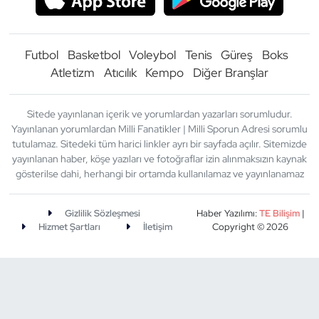
Futbol
Basketbol
Voleybol
Tenis
Güreş
Boks
Atletizm
Atıcılık
Kempo
Diğer Branşlar
Sitede yayınlanan içerik ve yorumlardan yazarları sorumludur.
Yayınlanan yorumlardan Milli Fanatikler | Milli Sporun Adresi sorumlu
tutulamaz. Sitedeki tüm harici linkler ayrı bir sayfada açılır. Sitemizde
yayınlanan haber, köşe yazıları ve fotoğraflar izin alınmaksızın kaynak
gösterilse dahi, herhangi bir ortamda kullanılamaz ve yayınlanamaz
Gizlilik Sözleşmesi
Haber Yazılımı:
TE Bilişim
|
Hizmet Şartları
İletişim
Copyright © 2026