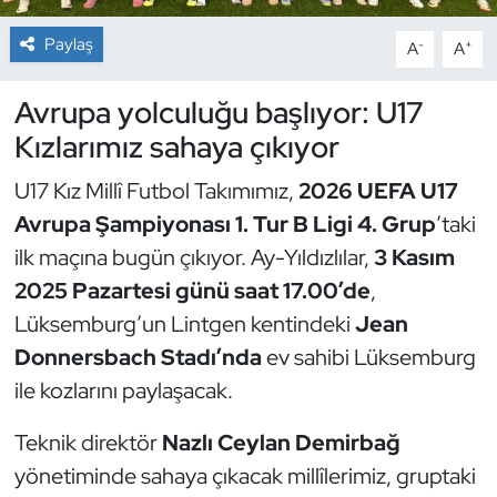
Paylaş
-
+
A
A
Dans Sporları
Avrupa yolculuğu başlıyor: U17
Dövüş Sanatı
Kızlarımız sahaya çıkıyor
E-Spor
U17 Kız Millî Futbol Takımımız,
2026 UEFA U17
Avrupa Şampiyonası 1. Tur B Ligi 4. Grup
’taki
Eskrim
ilk maçına bugün çıkıyor. Ay-Yıldızlılar,
3 Kasım
Futbol
2025 Pazartesi günü saat 17.00’de
,
Lüksemburg’un Lintgen kentindeki
Jean
Futsal
Donnersbach Stadı’nda
ev sahibi Lüksemburg
ile kozlarını paylaşacak.
Genel
Teknik direktör
Nazlı Ceylan Demirbağ
Golf
yönetiminde sahaya çıkacak millîlerimiz, gruptaki