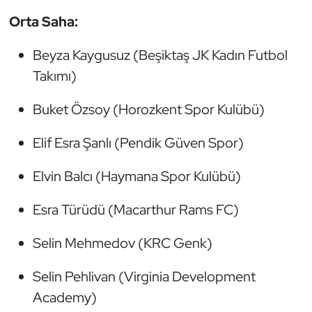
Orta Saha:
Triatlon
Beyza Kaygusuz (Beşiktaş JK Kadın Futbol
Voleybol
Takımı)
Vücut Geliştirme Fitness
Buket Özsoy (Horozkent Spor Kulübü)
Wushu Kungfu
Elif Esra Şanlı (Pendik Güven Spor)
Yelken
Elvin Balcı (Haymana Spor Kulübü)
Yüzme
Esra Türüdü (Macarthur Rams FC)
Selin Mehmedov (KRC Genk)
Selin Pehlivan (Virginia Development
Academy)