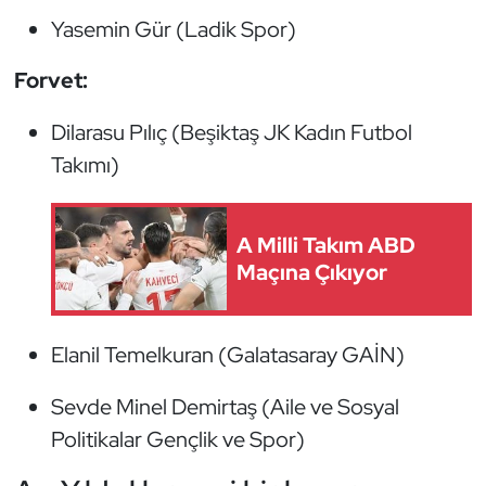
Yasemin Gür (Ladik Spor)
Forvet:
Dilarasu Pılıç (Beşiktaş JK Kadın Futbol
Takımı)
A Milli Takım ABD
Maçına Çıkıyor
Elanil Temelkuran (Galatasaray GAİN)
Sevde Minel Demirtaş (Aile ve Sosyal
Politikalar Gençlik ve Spor)