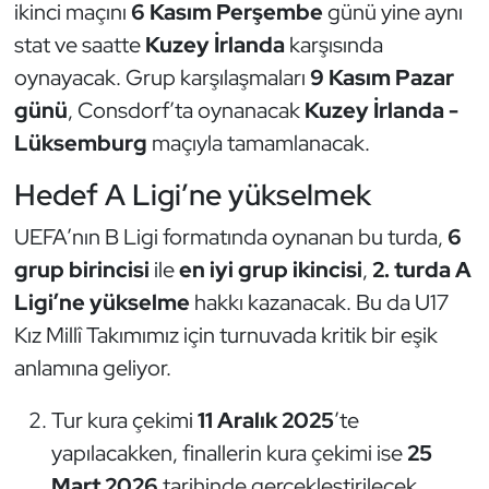
Güreş
ikinci maçını
6 Kasım Perşembe
günü yine aynı
stat ve saatte
Kuzey İrlanda
karşısında
Halter
oynayacak. Grup karşılaşmaları
9 Kasım Pazar
günü
, Consdorf’ta oynanacak
Kuzey İrlanda -
Hava Sporları
Lüksemburg
maçıyla tamamlanacak.
Hentbol
Hedef A Ligi’ne yükselmek
İşitme Engelli Sporcular
UEFA’nın B Ligi formatında oynanan bu turda,
6
grup birincisi
ile
en iyi grup ikincisi
,
2. turda A
Judo ve Kuraş
Ligi’ne yükselme
hakkı kazanacak. Bu da U17
Kız Millî Takımımız için turnuvada kritik bir eşik
Kano ve Rafting
anlamına geliyor.
Karate
Tur kura çekimi
11 Aralık 2025
’te
yapılacakken, finallerin kura çekimi ise
25
Kayak
Mart 2026
tarihinde gerçekleştirilecek.