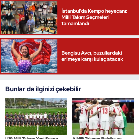
İstanbul’da Kempo heyecanı:
Milli Takım Seçmeleri
tamamlandı
Bengisu Avcı, buzullardaki
erimeye karşı kulaç atacak
Bunlar da ilginizi çekebilir
U19 Milli Takımı Yeni Sezon
A Millî Takımın Belçika ve