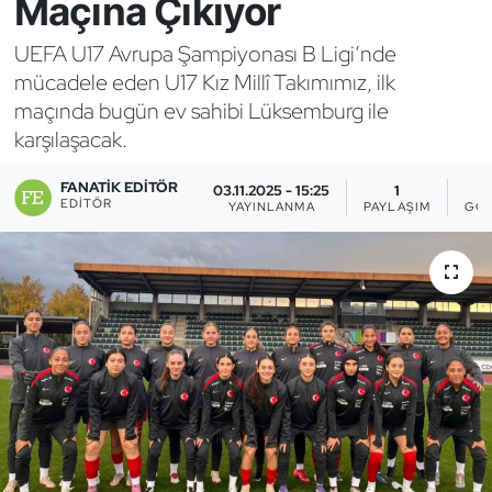
Maçına Çıkıyor
Bocce Bowling Dart
UEFA U17 Avrupa Şampiyonası B Ligi’nde
mücadele eden U17 Kız Millî Takımımız, ilk
Boks
maçında bugün ev sahibi Lüksemburg ile
karşılaşacak.
Briç
FANATIK EDITÖR
03.11.2025 - 15:25
1
Buz Hokeyi
EDITÖR
YAYINLANMA
PAYLAŞIM
GÖS
Buz Pateni
Çim Hokeyi
Cimnastik
Curling
Dağcılık