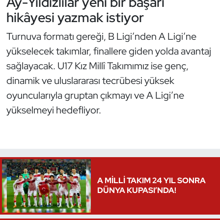
Ay-Yıldızlılar yeni bir başarı
hikâyesi yazmak istiyor
Turnuva formatı gereği, B Ligi’nden A Ligi’ne
yükselecek takımlar, finallere giden yolda avantaj
sağlayacak. U17 Kız Millî Takımımız ise genç,
dinamik ve uluslararası tecrübesi yüksek
oyuncularıyla gruptan çıkmayı ve A Ligi’ne
yükselmeyi hedefliyor.
A MİLLİ TAKIM 24 YIL SONRA
DÜNYA KUPASI’NDA!