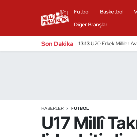
Futbol
Basketbol
V
Atıcılık
Diğer Branşlar
Atletizm
Son Dakika
13:13
U20 Erkek Milliler A
Badminton
Basketbol
Beyzbol
Bilardo
HABERLER
FUTBOL
U17 Millî Tak
Binicilik
Bisiklet