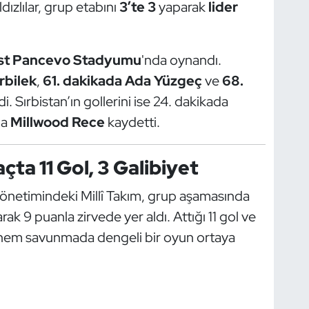
ızlılar, grup etabını
3’te 3
yaparak
lider
st Pancevo Stadyumu
'nda oynandı.
rbilek
,
61. dakikada Ada Yüzgeç
ve
68.
i. Sırbistan’ın gollerini ise 24. dakikada
da
Millwood Rece
kaydetti.
ta 11 Gol, 3 Galibiyet
önetimindeki Millî Takım, grup aşamasında
k 9 puanla zirvede yer aldı. Attığı 11 gol ve
hem savunmada dengeli bir oyun ortaya