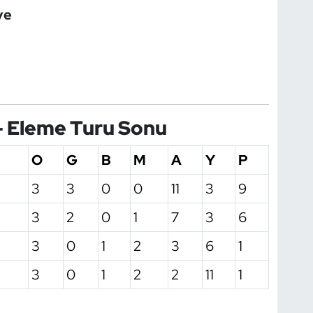
ye
– Eleme Turu Sonu
O
G
B
M
A
Y
P
3
3
0
0
11
3
9
3
2
0
1
7
3
6
3
0
1
2
3
6
1
3
0
1
2
2
11
1