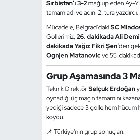
Güreş
Sırbistan’ı 3-2
mağlup eden Ay-Yıld
tamamladı ve adını 2. tura yazdırdı.
Halter
Mücadele, Belgrad’daki
SC Mlado
Hava Sporları
Gollerimiz;
26. dakikada Ali Demi
dakikada Yağız Fikri Şen
’den geld
Hentbol
Ognjen Matanovic
ve 55. dakika
İşitme Engelli Sporcular
Grup Aşamasında 3 Maç
Judo ve Kuraş
Teknik Direktör
Selçuk Erdoğan
y
oynadığı üç maçın tamamını kazanara
Kano ve Rafting
yediği sadece 3 golle hem hücum 
Karate
koydu.
Kayak
📌 Türkiye'nin grup sonuçları: