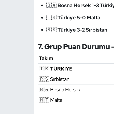
Kempo
🇧🇦
Bosna Hersek 1-3 Türki
🇹🇷
Türkiye 5-0 Malta
Kick Boks
🇷🇸
Türkiye 3-2 Sırbistan
Kürek
Masa Tenisi
7. Grup Puan Durumu 
Modern Pentatlon
Takım
🇹🇷
TÜRKİYE
Motor Sporları
🇷🇸 Sırbistan
Muay Thai
🇧🇦 Bosna Hersek
Okçuluk
🇲🇹 Malta
Optimist