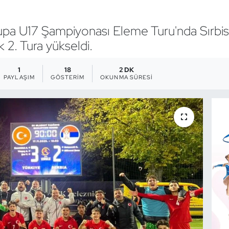
upa U17 Şampiyonası Eleme Turu'nda Sırbist
 2. Tura yükseldi.
1
18
2 DK
PAYLAŞIM
GÖSTERIM
OKUNMA SÜRESI