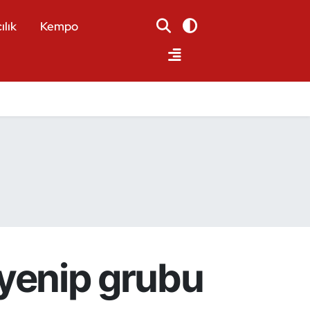
ılık
Kempo
2 yenip grubu