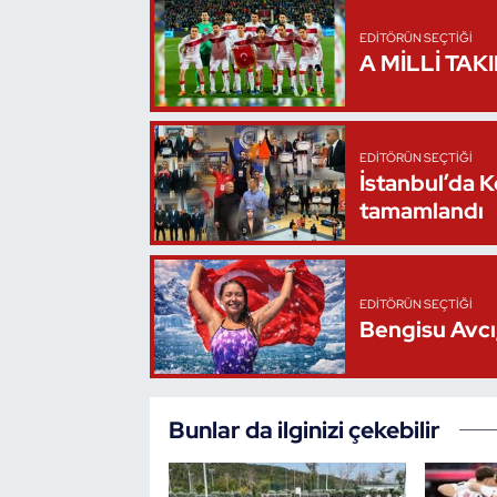
EDITÖRÜN SEÇTIĞI
A MİLLİ TAK
EDITÖRÜN SEÇTIĞI
İstanbul’da 
tamamlandı
EDITÖRÜN SEÇTIĞI
Bengisu Avcı,
Bunlar da ilginizi çekebilir