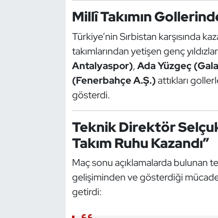
Millî Takımın Gollerind
Oryantiring
Türkiye’nin Sırbistan karşısında kaz
Özel Sporcular
takımlarından yetişen genç yıldızla
Paralimpik
Antalyaspor)
,
Ada Yüzgeç (Gala
(Fenerbahçe A.Ş.)
attıkları gollerl
Ragbi
gösterdi.
Satranç
Teknik Direktör Selç
Su Topu
Takım Ruhu Kazandı”
Maç sonu açıklamalarda bulunan te
Sualtı Sporları
gelişiminden ve gösterdiği mücad
Tekvando
getirdi:
Tenis