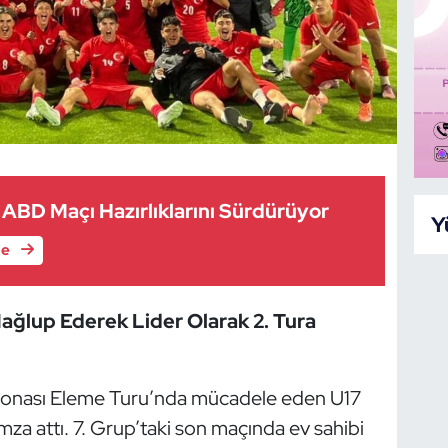
m ABD Maçı Hazırlıklarını Sürdürüyor
Y
le
 Mağlup Ederek Lider Olarak 2. Tura
onası Eleme Turu’nda mücadele eden U17
imza attı. 7. Grup’taki son maçında ev sahibi