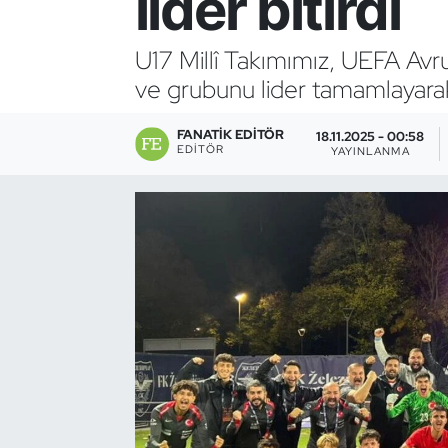
lider bitirdi
Bocce Bowling Dart
U17 Millî Takımımız, UEFA Avr
ve grubunu lider tamamlayarak
Boks
FANATIK EDITÖR
Briç
18.11.2025 - 00:58
EDITÖR
YAYINLANMA
Buz Hokeyi
Buz Pateni
Çim Hokeyi
Cimnastik
Curling
Dağcılık