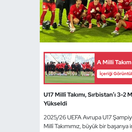
Dans Sporları
Dövüş Sanatı
E-Spor
Eskrim
A Milli Takı
Futbol
İçeriği Görüntü
Futsal
U17 Millî Takımı, Sırbistan’ı 3-2
Yükseldi
Genel
2025/26 UEFA Avrupa U17 Şampiy
Golf
Millî Takımımız, büyük bir başarıya 