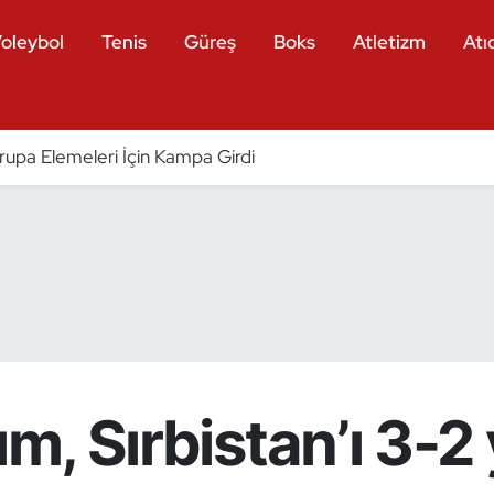
oleybol
Tenis
Güreş
Boks
Atletizm
Atıc
vrupa Elemeleri İçin Kampa Girdi
ım, Sırbistan’ı 3-