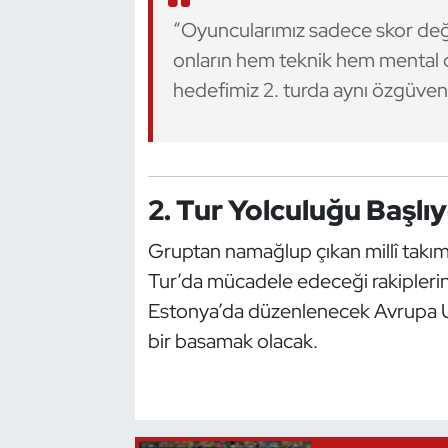
“Oyuncularımız sadece skor deği
Triatlon
onların hem teknik hem mental ol
hedefimiz 2. turda aynı özgüve
Voleybol
Vücut Geliştirme Fitness
Wushu Kungfu
2. Tur Yolculuğu Başlı
Yelken
Gruptan namağlup çıkan millî takım
Tur’da mücadele edeceği rakiplerin
Yüzme
Estonya’da düzenlenecek Avrupa U17
bir basamak olacak.