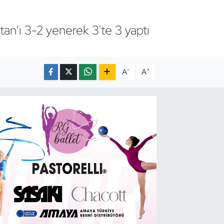
an’ı 3-2 yenerek 3'te 3 yaptı
-
+
A
A