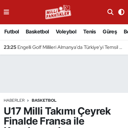
Atıcılık
Futbol
Basketbol
Voleybol
Tenis
Güreş
B
Atletizm
23:25
Engelli Golf Millileri Almanya'da Türkiye'yi Temsil Edecek
Badminton
Basketbol
Beyzbol
Bilardo
HABERLER
BASKETBOL
U17 Milli Takımı Çeyrek
Binicilik
Finalde Fransa ile
Bisiklet