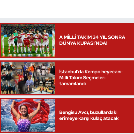
Triatlon
Voleybol
A MİLLİ TAKIM 24 YIL SONRA
Vücut Geliştirme Fitness
DÜNYA KUPASI’NDA!
Wushu Kungfu
İstanbul’da Kempo heyecanı:
Yelken
Milli Takım Seçmeleri
tamamlandı
Yüzme
Bengisu Avcı, buzullardaki
erimeye karşı kulaç atacak