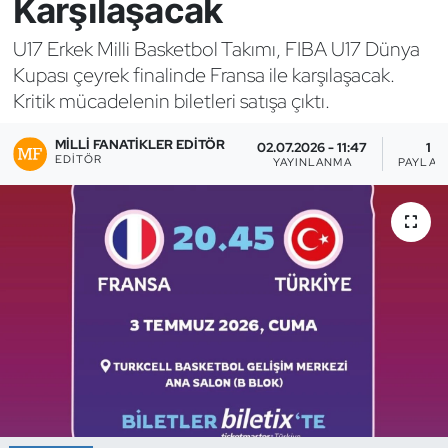
Karşılaşacak
Bocce Bowling Dart
U17 Erkek Milli Basketbol Takımı, FIBA U17 Dünya
Kupası çeyrek finalinde Fransa ile karşılaşacak.
Boks
Kritik mücadelenin biletleri satışa çıktı.
Briç
MILLI FANATIKLER EDITÖR
02.07.2026 - 11:47
1
EDITÖR
YAYINLANMA
PAYLAŞ
Buz Hokeyi
Buz Pateni
Çim Hokeyi
Cimnastik
Curling
Dağcılık