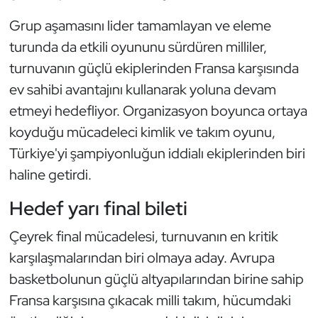
Güreş
Grup aşamasını lider tamamlayan ve eleme
Halter
turunda da etkili oyununu sürdüren milliler,
turnuvanın güçlü ekiplerinden Fransa karşısında
Hava Sporları
ev sahibi avantajını kullanarak yoluna devam
etmeyi hedefliyor. Organizasyon boyunca ortaya
Hentbol
koyduğu mücadeleci kimlik ve takım oyunu,
İşitme Engelli Sporcular
Türkiye'yi şampiyonluğun iddialı ekiplerinden biri
haline getirdi.
Judo ve Kuraş
Hedef yarı final bileti
Kano ve Rafting
Çeyrek final mücadelesi, turnuvanın en kritik
karşılaşmalarından biri olmaya aday. Avrupa
Karate
basketbolunun güçlü altyapılarından birine sahip
Kayak
Fransa karşısına çıkacak milli takım, hücumdaki