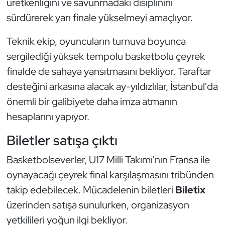
üretkenliğini ve savunmadaki disiplinini
Kempo
sürdürerek yarı finale yükselmeyi amaçlıyor.
Kick Boks
Teknik ekip, oyuncuların turnuva boyunca
sergilediği yüksek tempolu basketbolu çeyrek
Kürek
finalde de sahaya yansıtmasını bekliyor. Taraftar
desteğini arkasına alacak ay-yıldızlılar, İstanbul'da
Masa Tenisi
önemli bir galibiyete daha imza atmanın
Modern Pentatlon
hesaplarını yapıyor.
Biletler satışa çıktı
Motor Sporları
Basketbolseverler, U17 Milli Takımı'nın Fransa ile
Muay Thai
oynayacağı çeyrek final karşılaşmasını tribünden
Okçuluk
takip edebilecek. Mücadelenin biletleri
Biletix
üzerinden satışa sunulurken, organizasyon
Optimist
yetkilileri yoğun ilgi bekliyor.