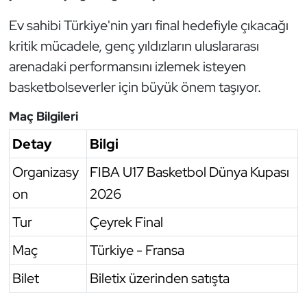
Oryantiring
Ev sahibi Türkiye'nin yarı final hedefiyle çıkacağı
kritik mücadele, genç yıldızların uluslararası
Özel Sporcular
arenadaki performansını izlemek isteyen
basketbolseverler için büyük önem taşıyor.
Paralimpik
Maç Bilgileri
Ragbi
Detay
Bilgi
Satranç
Organizasy
FIBA U17 Basketbol Dünya Kupası
on
2026
Su Topu
Tur
Çeyrek Final
Sualtı Sporları
Maç
Türkiye - Fransa
Tekvando
Bilet
Biletix üzerinden satışta
Tenis