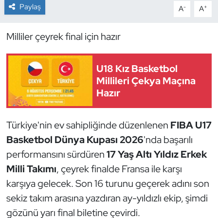
Paylaş
-
+
A
A
Dans Sporları
Milliler çeyrek final için hazır
Dövüş Sanatı
U18 Kız Basketbol
E-Spor
Millileri Çekya Maçına
Hazır
Eskrim
Futbol
Türkiye'nin ev sahipliğinde düzenlenen
FIBA U17
Basketbol Dünya Kupası 2026
'nda başarılı
Futsal
performansını sürdüren
17 Yaş Altı Yıldız Erkek
Milli Takımı
, çeyrek finalde Fransa ile karşı
Genel
karşıya gelecek. Son 16 turunu geçerek adını son
Golf
sekiz takım arasına yazdıran ay-yıldızlı ekip, şimdi
gözünü yarı final biletine çevirdi.