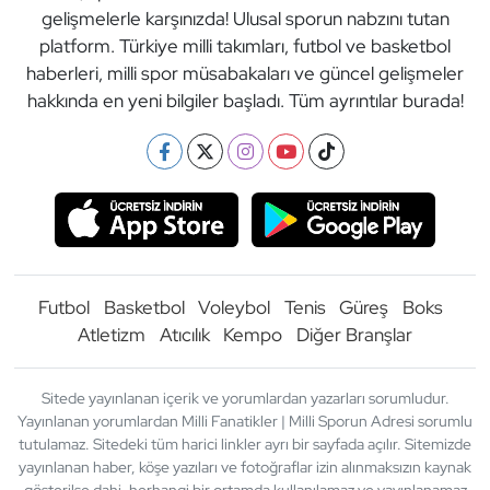
gelişmelerle karşınızda! Ulusal sporun nabzını tutan
platform. Türkiye milli takımları, futbol ve basketbol
haberleri, milli spor müsabakaları ve güncel gelişmeler
hakkında en yeni bilgiler başladı. Tüm ayrıntılar burada!
Futbol
Basketbol
Voleybol
Tenis
Güreş
Boks
Atletizm
Atıcılık
Kempo
Diğer Branşlar
Sitede yayınlanan içerik ve yorumlardan yazarları sorumludur.
Yayınlanan yorumlardan Milli Fanatikler | Milli Sporun Adresi sorumlu
tutulamaz. Sitedeki tüm harici linkler ayrı bir sayfada açılır. Sitemizde
yayınlanan haber, köşe yazıları ve fotoğraflar izin alınmaksızın kaynak