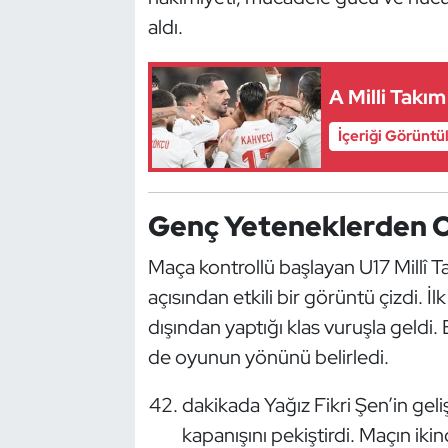
Güreş
aldı.
Halter
A Milli Takı
Hava Sporları
İçeriği Görüntü
Hentbol
İşitme Engelli Sporcular
Genç Yeteneklerden O
Judo ve Kuraş
Maça kontrollü başlayan U17 Millî T
açısından etkili bir görüntü çizdi. İ
Kano ve Rafting
dışından yaptığı klas vuruşla geldi
de oyunun yönünü belirledi.
Karate
dakikada Yağız Fikri Şen’in gelişt
Kayak
kapanışını pekiştirdi. Maçın iki