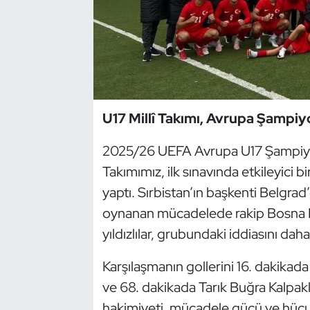
Dans Sporları
Dövüş Sanatı
E-Spor
U17 Millî Takımı, Avrupa Şampiy
Eskrim
2025/26 UEFA Avrupa U17 Şampiyon
Takımımız, ilk sınavında etkileyici b
Futbol
yaptı. Sırbistan’ın başkenti Belg
Futsal
oynanan mücadelede rakip Bosna He
yıldızlılar, grubundaki iddiasını da
Genel
Karşılaşmanın gollerini 16. dakikada
Golf
ve 68. dakikada Tarık Buğra Kalpak
hakimiyeti, mücadele gücü ve hücu