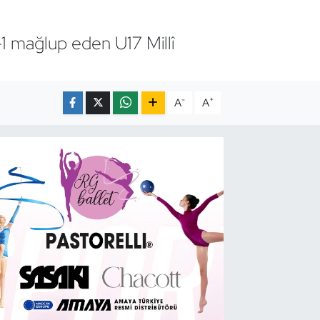
1 mağlup eden U17 Millî
-
+
A
A