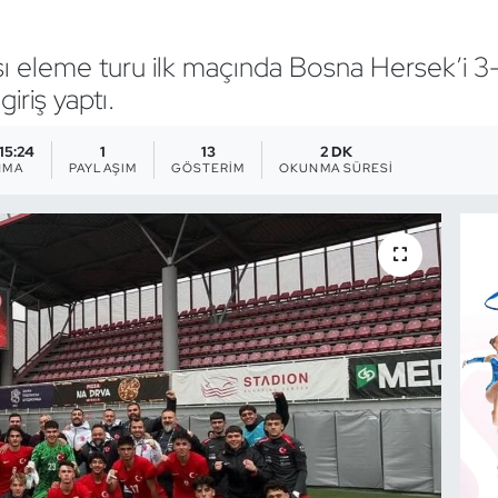
eleme turu ilk maçında Bosna Hersek’i 3-
iriş yaptı.
 15:24
1
13
2 DK
NMA
PAYLAŞIM
GÖSTERIM
OKUNMA SÜRESI