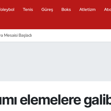
oleybol
Tenis
Güreş
Boks
Atletizm
Atıc
a Mesaisi Başladı
ımı elemelere gali