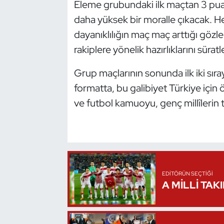
Eleme grubundaki ilk maçtan 3 puanl
Oryantiring
daha yüksek bir moralle çıkacak. H
dayanıklılığın maç maç arttığı gözle
Özel Sporcular
rakiplere yönelik hazırlıklarını sürat
Paralimpik
Grup maçlarının sonunda ilk iki sıra
formatta, bu galibiyet Türkiye için 
Ragbi
ve futbol kamuoyu, genç millîlerin t
Satranç
Su Topu
Sualtı Sporları
EDITÖRÜN SEÇTIĞI
A MİLLİ TAK
Tekvando
Tenis