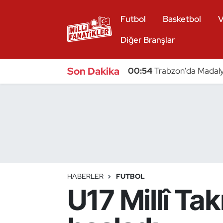
Futbol
Basketbol
V
Atıcılık
Diğer Branşlar
Atletizm
Son Dakika
00:54
Trabzon'da Madaly
Badminton
Basketbol
Beyzbol
Bilardo
HABERLER
FUTBOL
U17 Millî Tak
Binicilik
Bisiklet