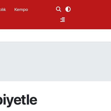
ılık
Kempo
biyetle