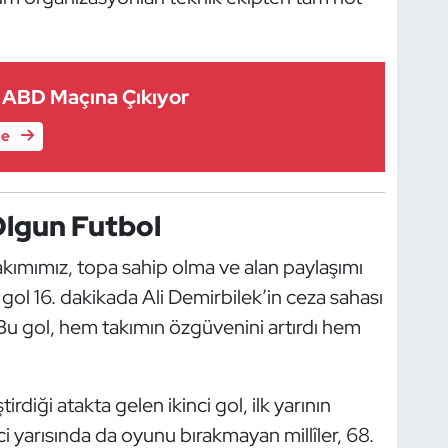
m ABD Maçına Çıkıyor
le
lgun Futbol
akımımız, topa sahip olma ve alan paylaşımı
lk gol 16. dakikada Ali Demirbilek’in ceza sahası
. Bu gol, hem takımın özgüvenini artırdı hem
irdiği atakta gelen ikinci gol, ilk yarının
nci yarısında da oyunu bırakmayan millîler, 68.