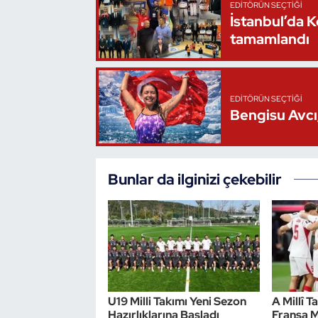
EDITÖRÜN SEÇTIĞI
İstanbul’da 
Triatlon
tamamlandı
Voleybol
Vücut Geliştirme Fitness
EDITÖRÜN SEÇTIĞI
Bengisu Avcı,
Wushu Kungfu
Yelken
Bunlar da ilginizi çekebilir
Yüzme
U19 Milli Takımı Yeni Sezon
A Millî T
Hazırlıklarına Başladı
Fransa M