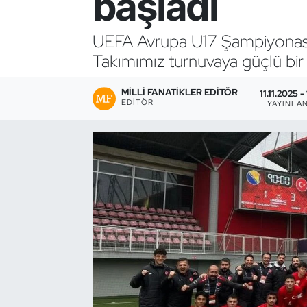
başladı
Bocce Bowling Dart
UEFA Avrupa U17 Şampiyonası 
Takımımız turnuvaya güçlü bir g
Boks
MILLI FANATIKLER EDITÖR
Briç
11.11.2025 -
EDITÖR
YAYINLA
Buz Hokeyi
Buz Pateni
Çim Hokeyi
Cimnastik
Curling
Dağcılık