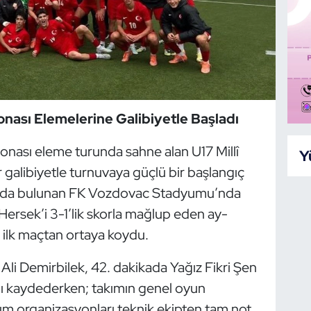
onası Elemelerine Galibiyetle Başladı
ası eleme turunda sahne alan U17 Millî
Y
ir galibiyetle turnuvaya güçlü bir başlangıç
rad’da bulunan FK Vozdovac Stadyumu’nda
rsek’i 3-1’lik skorla mağlup eden ay-
ha ilk maçtan ortaya koydu.
 Ali Demirbilek, 42. dakikada Yağız Fikri Şen
lı kaydederken; takımın genel oyun
m organizasyonları teknik ekipten tam not