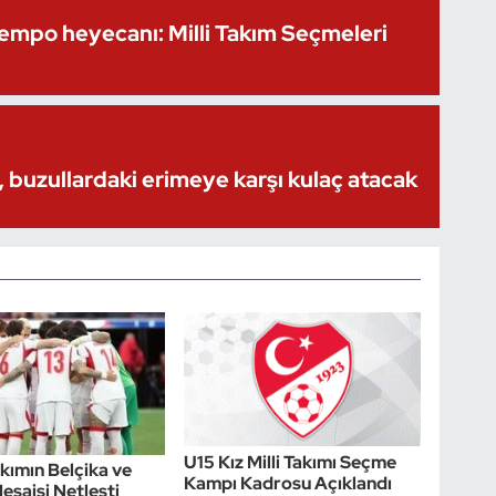
Kempo heyecanı: Milli Takım Seçmeleri
 buzullardaki erimeye karşı kulaç atacak
U15 Kız Milli Takımı Seçme
akımın Belçika ve
Kampı Kadrosu Açıklandı
esaisi Netleşti