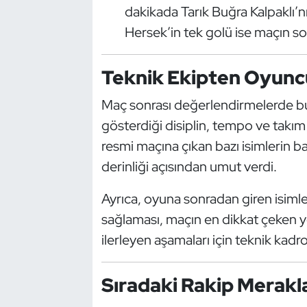
dakikada Tarık Buğra Kalpaklı’nı
Kempo
Hersek’in tek golü ise maçın s
Kick Boks
Teknik Ekipten Oyunc
Kürek
Maç sonrası değerlendirmelerde bu
Masa Tenisi
gösterdiği disiplin, tempo ve takım
resmi maçına çıkan bazı isimlerin 
Modern Pentatlon
derinliği açısından umut verdi.
Motor Sporları
Ayrıca, oyuna sonradan giren isimle
sağlaması, maçın en dikkat çeken y
Muay Thai
ilerleyen aşamaları için teknik kadr
Okçuluk
Sıradaki Rakip Merakl
Optimist