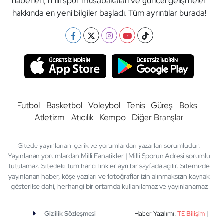
haberleri, milli spor müsabakaları ve güncel gelişmeler
hakkında en yeni bilgiler başladı. Tüm ayrıntılar burada!
Futbol
Basketbol
Voleybol
Tenis
Güreş
Boks
Atletizm
Atıcılık
Kempo
Diğer Branşlar
Sitede yayınlanan içerik ve yorumlardan yazarları sorumludur.
Yayınlanan yorumlardan Milli Fanatikler | Milli Sporun Adresi sorumlu
tutulamaz. Sitedeki tüm harici linkler ayrı bir sayfada açılır. Sitemizde
yayınlanan haber, köşe yazıları ve fotoğraflar izin alınmaksızın kaynak
gösterilse dahi, herhangi bir ortamda kullanılamaz ve yayınlanamaz
Gizlilik Sözleşmesi
Haber Yazılımı:
TE Bilişim
|