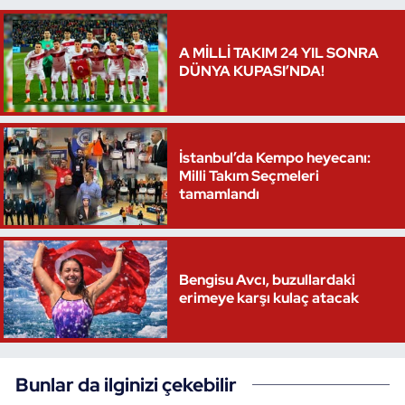
Triatlon
A MİLLİ TAKIM 24 YIL SONRA
DÜNYA KUPASI’NDA!
Voleybol
Vücut Geliştirme Fitness
İstanbul’da Kempo heyecanı:
Wushu Kungfu
Milli Takım Seçmeleri
tamamlandı
Yelken
Yüzme
Bengisu Avcı, buzullardaki
erimeye karşı kulaç atacak
Bunlar da ilginizi çekebilir