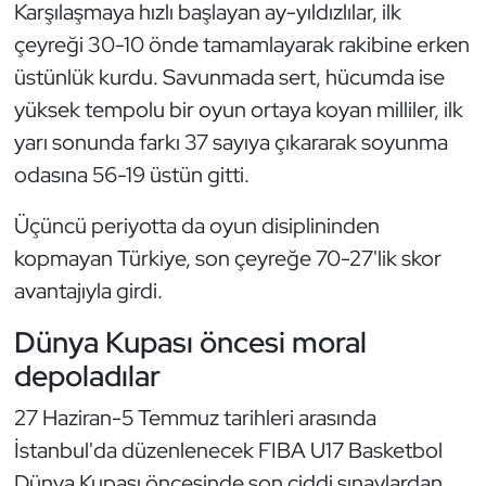
Güreş
Karşılaşmaya hızlı başlayan ay-yıldızlılar, ilk
çeyreği 30-10 önde tamamlayarak rakibine erken
Halter
üstünlük kurdu. Savunmada sert, hücumda ise
yüksek tempolu bir oyun ortaya koyan milliler, ilk
Hava Sporları
yarı sonunda farkı 37 sayıya çıkararak soyunma
odasına 56-19 üstün gitti.
Hentbol
Üçüncü periyotta da oyun disiplininden
İşitme Engelli Sporcular
kopmayan Türkiye, son çeyreğe 70-27'lik skor
Judo ve Kuraş
avantajıyla girdi.
Dünya Kupası öncesi moral
Kano ve Rafting
depoladılar
Karate
27 Haziran-5 Temmuz tarihleri arasında
İstanbul'da düzenlenecek FIBA U17 Basketbol
Kayak
Dünya Kupası öncesinde son ciddi sınavlardan