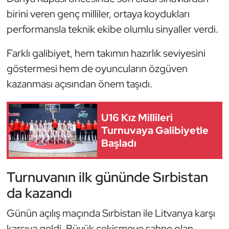
Kempo
birini veren genç milliler, ortaya koydukları
performansla teknik ekibe olumlu sinyaller verdi.
Kick Boks
Farklı galibiyet, hem takımın hazırlık seviyesini
Kürek
göstermesi hem de oyuncuların özgüven
kazanması açısından önem taşıdı.
Masa Tenisi
Modern Pentatlon
U16 Kız Millileri
Turnuvaya Galibiyetle
Motor Sporları
Başladı
Muay Thai
Turnuvanın ilk gününde Sırbistan
da kazandı
Okçuluk
Günün açılış maçında Sırbistan ile Litvanya karşı
Optimist
karşıya geldi. Büyük çekişmeye sahne olan