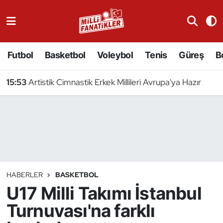
Atıcılık
Futbol
Basketbol
Voleybol
Tenis
Güreş
B
Atletizm
15:53
Artistik Cimnastik Erkek Millileri Avrupa'ya Hazır
Badminton
Basketbol
Beyzbol
Bilardo
HABERLER
BASKETBOL
U17 Milli Takımı İstanbul
Binicilik
Turnuvası'na farklı
Bisiklet