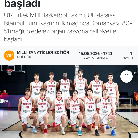
başladı
Bocce Bowling Dart
U17 Erkek Milli Basketbol Takımı, Uluslararası
İstanbul Turnuvası'nın ilk maçında Romanya'yı 80-
Boks
51 mağlup ederek organizasyona galibiyetle
başladı.
Briç
MILLI FANATIKLER EDITÖR
15.06.2026 - 17:21
1
Buz Hokeyi
EDITÖR
YAYINLANMA
PAYLAŞ
Buz Pateni
Çim Hokeyi
Cimnastik
Curling
Dağcılık