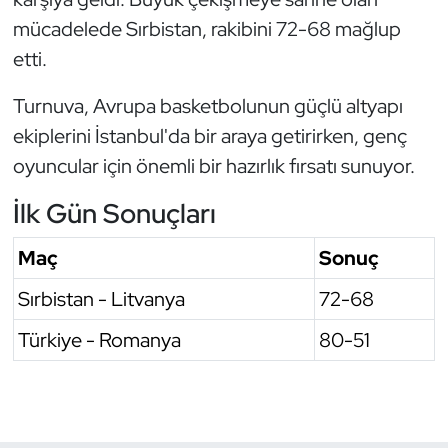
mücadelede Sırbistan, rakibini 72-68 mağlup
Oryantiring
etti.
Özel Sporcular
Turnuva, Avrupa basketbolunun güçlü altyapı
Paralimpik
ekiplerini İstanbul'da bir araya getirirken, genç
oyuncular için önemli bir hazırlık fırsatı sunuyor.
Ragbi
İlk Gün Sonuçları
Satranç
Maç
Sonuç
Su Topu
Sırbistan - Litvanya
72-68
Sualtı Sporları
Türkiye - Romanya
80-51
Tekvando
Tenis