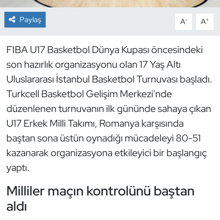
Paylaş
-
+
A
A
Dans Sporları
Dövüş Sanatı
FIBA U17 Basketbol Dünya Kupası öncesindeki
son hazırlık organizasyonu olan 17 Yaş Altı
E-Spor
Uluslararası İstanbul Basketbol Turnuvası başladı.
Turkcell Basketbol Gelişim Merkezi'nde
Eskrim
düzenlenen turnuvanın ilk gününde sahaya çıkan
U17 Erkek Milli Takımı, Romanya karşısında
Futbol
baştan sona üstün oynadığı mücadeleyi 80-51
Futsal
kazanarak organizasyona etkileyici bir başlangıç
yaptı.
Genel
Milliler maçın kontrolünü baştan
Golf
aldı