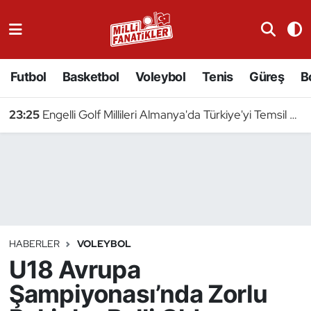
Atıcılık
Futbol
Basketbol
Voleybol
Tenis
Güreş
B
Atletizm
23:25
Engelli Golf Millileri Almanya'da Türkiye'yi Temsil Edecek
Badminton
Basketbol
Beyzbol
Bilardo
HABERLER
VOLEYBOL
U18 Avrupa
Binicilik
Şampiyonası’nda Zorlu
Bisiklet