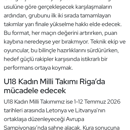
usulüne göre gerçekleşecek karşılaşmaların
Oryantiring
ardından, grubunu ilk iki sırada tamamlayan
Özel Sporcular
takımlar yarı finale yükselme hakkı elde edecek.
Bu format, her maçın değerini artırırken, puan
Paralimpik
kaybına neredeyse yer bırakmıyor. Teknik ekip ve
oyuncular, bu bilinçle hazırlıklarını sürdürürken,
Ragbi
hedef güçlü rakipler karşısında istikrarlı bir
performans ortaya koymak.
Satranç
U18 Kadın Milli Takımı Riga’da
Su Topu
mücadele edecek
Sualtı Sporları
U18 Kadın Milli Takımımız ise 1-12 Temmuz 2026
tarihleri arasında Letonya ve Litvanya’nın
Tekvando
ortaklaşa düzenleyeceği Avrupa
Tenis
Şampiyonası’nda sahne alacak. Kura sonucuna