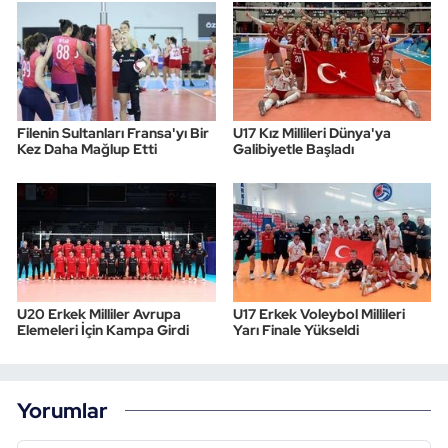
Filenin Sultanları Fransa'yı Bir
U17 Kız Millileri Dünya'ya
Kez Daha Mağlup Etti
Galibiyetle Başladı
U20 Erkek Milliler Avrupa
U17 Erkek Voleybol Millileri
Elemeleri İçin Kampa Girdi
Yarı Finale Yükseldi
Yorumlar