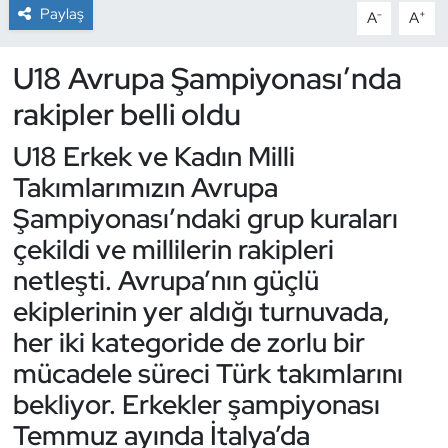
Paylaş
-
+
A
A
Dans Sporları
U18 Avrupa Şampiyonası’nda
Dövüş Sanatı
rakipler belli oldu
E-Spor
U18 Erkek ve Kadın Milli
Takımlarımızın Avrupa
Eskrim
Şampiyonası’ndaki grup kuraları
çekildi ve millilerin rakipleri
Futbol
netleşti. Avrupa’nın güçlü
Futsal
ekiplerinin yer aldığı turnuvada,
her iki kategoride de zorlu bir
Genel
mücadele süreci Türk takımlarını
bekliyor. Erkekler şampiyonası
Golf
Temmuz ayında İtalya’da