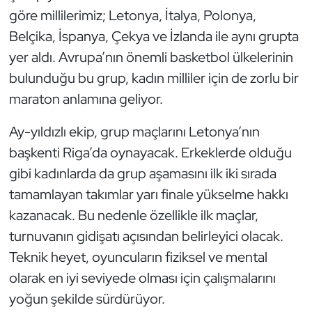
göre millilerimiz; Letonya, İtalya, Polonya,
Triatlon
Belçika, İspanya, Çekya ve İzlanda ile aynı grupta
yer aldı. Avrupa’nın önemli basketbol ülkelerinin
Voleybol
bulunduğu bu grup, kadın milliler için de zorlu bir
maraton anlamına geliyor.
Vücut Geliştirme Fitness
Ay-yıldızlı ekip, grup maçlarını Letonya’nın
Wushu Kungfu
başkenti Riga’da oynayacak. Erkeklerde olduğu
Yelken
gibi kadınlarda da grup aşamasını ilk iki sırada
tamamlayan takımlar yarı finale yükselme hakkı
Yüzme
kazanacak. Bu nedenle özellikle ilk maçlar,
turnuvanın gidişatı açısından belirleyici olacak.
Teknik heyet, oyuncuların fiziksel ve mental
olarak en iyi seviyede olması için çalışmalarını
yoğun şekilde sürdürüyor.