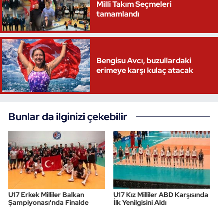
Milli Takım Seçmeleri
tamamlandı
Bengisu Avcı, buzullardaki
erimeye karşı kulaç atacak
Bunlar da ilginizi çekebilir
U17 Erkek Milliler Balkan
U17 Kız Milliler ABD Karşısında
Şampiyonası'nda Finalde
İlk Yenilgisini Aldı