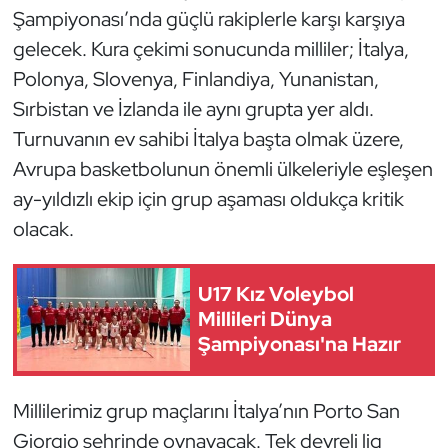
Şampiyonası’nda güçlü rakiplerle karşı karşıya
Kempo
gelecek. Kura çekimi sonucunda milliler; İtalya,
Kick Boks
Polonya, Slovenya, Finlandiya, Yunanistan,
Sırbistan ve İzlanda ile aynı grupta yer aldı.
Kürek
Turnuvanın ev sahibi İtalya başta olmak üzere,
Avrupa basketbolunun önemli ülkeleriyle eşleşen
Masa Tenisi
ay-yıldızlı ekip için grup aşaması oldukça kritik
Modern Pentatlon
olacak.
Motor Sporları
U17 Kız Voleybol
Millileri Dünya
Muay Thai
Şampiyonası'na Hazır
Okçuluk
Millilerimiz grup maçlarını İtalya’nın Porto San
Optimist
Giorgio şehrinde oynayacak. Tek devreli lig