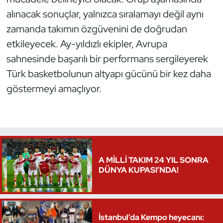
alınacak sonuçlar, yalnızca sıralamayı değil aynı
zamanda takımın özgüvenini de doğrudan
etkileyecek. Ay-yıldızlı ekipler, Avrupa
sahnesinde başarılı bir performans sergileyerek
Türk basketbolunun altyapı gücünü bir kez daha
göstermeyi amaçlıyor.
A MİLLİ TAKIM 24 YIL SONRA
DÜNYA KUPASI’NDA!
İstanbul’da Kempo heyecanı: