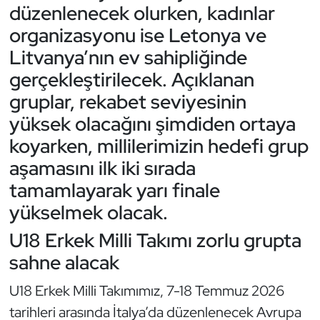
Güreş
düzenlenecek olurken, kadınlar
organizasyonu ise Letonya ve
Halter
Litvanya’nın ev sahipliğinde
gerçekleştirilecek. Açıklanan
Hava Sporları
gruplar, rekabet seviyesinin
Hentbol
yüksek olacağını şimdiden ortaya
koyarken, millilerimizin hedefi grup
İşitme Engelli Sporcular
aşamasını ilk iki sırada
tamamlayarak yarı finale
Judo ve Kuraş
yükselmek olacak.
Kano ve Rafting
U18 Erkek Milli Takımı zorlu grupta
sahne alacak
Karate
U18 Erkek Milli Takımımız, 7-18 Temmuz 2026
Kayak
tarihleri arasında İtalya’da düzenlenecek Avrupa