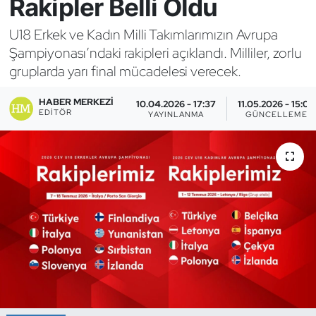
Rakipler Belli Oldu
Bocce Bowling Dart
U18 Erkek ve Kadın Milli Takımlarımızın Avrupa
Şampiyonası’ndaki rakipleri açıklandı. Milliler, zorlu
Boks
gruplarda yarı final mücadelesi verecek.
Briç
HABER MERKEZI
10.04.2026 - 17:37
11.05.2026 - 15:03
EDITÖR
YAYINLANMA
GÜNCELLEME
Buz Hokeyi
Buz Pateni
Çim Hokeyi
Cimnastik
Curling
Dağcılık