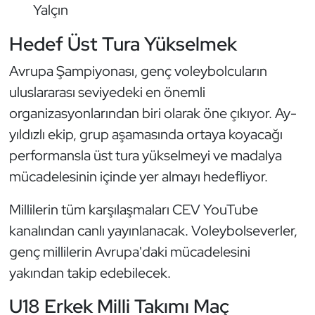
Yalçın
Triatlon
Hedef Üst Tura Yükselmek
Voleybol
Avrupa Şampiyonası, genç voleybolcuların
uluslararası seviyedeki en önemli
Vücut Geliştirme Fitness
organizasyonlarından biri olarak öne çıkıyor. Ay-
yıldızlı ekip, grup aşamasında ortaya koyacağı
Wushu Kungfu
performansla üst tura yükselmeyi ve madalya
Yelken
mücadelesinin içinde yer almayı hedefliyor.
Yüzme
Millilerin tüm karşılaşmaları CEV YouTube
kanalından canlı yayınlanacak. Voleybolseverler,
genç millilerin Avrupa'daki mücadelesini
yakından takip edebilecek.
U18 Erkek Milli Takımı Maç