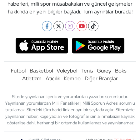
haberleri, milli spor müsabakaları ve güncel gelişmeler
hakkında en yeni bilgiler başladı. Tüm ayrıntılar burada!
Futbol
Basketbol
Voleybol
Tenis
Güreş
Boks
Atletizm
Atıcılık
Kempo
Diğer Branşlar
Sitede yayınlanan içerik ve yorumlardan yazarları sorumludur.
Yayınlanan yorumlardan Milli Fanatikler | Milli Sporun Adresi sorumlu
tutulamaz. Sitedeki tüm harici linkler ayrı bir sayfada açılır. Sitemizde
yayınlanan haber, köşe yazıları ve fotoğraflar izin alınmaksızın kaynak
gösterilse dahi, herhangi bir ortamda kullanılamaz ve yayınlanamaz