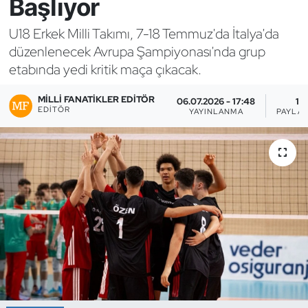
Başlıyor
Bocce Bowling Dart
U18 Erkek Milli Takımı, 7-18 Temmuz'da İtalya'da
düzenlenecek Avrupa Şampiyonası'nda grup
Boks
etabında yedi kritik maça çıkacak.
Briç
MILLI FANATIKLER EDITÖR
06.07.2026 - 17:48
1
EDITÖR
YAYINLANMA
PAYLAŞ
Buz Hokeyi
Buz Pateni
Çim Hokeyi
Cimnastik
Curling
Dağcılık