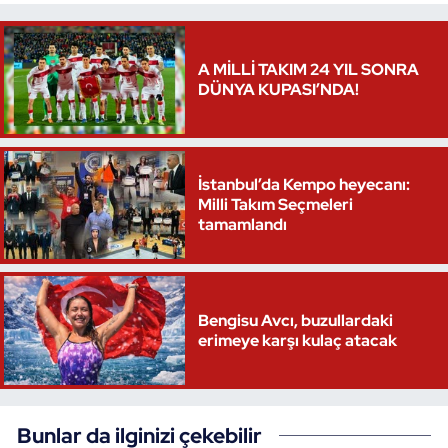
A MİLLİ TAKIM 24 YIL SONRA
DÜNYA KUPASI’NDA!
İstanbul’da Kempo heyecanı:
Milli Takım Seçmeleri
tamamlandı
Bengisu Avcı, buzullardaki
erimeye karşı kulaç atacak
Bunlar da ilginizi çekebilir