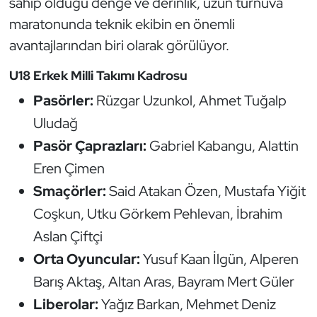
sahip olduğu denge ve derinlik, uzun turnuva
Oryantiring
maratonunda teknik ekibin en önemli
avantajlarından biri olarak görülüyor.
Özel Sporcular
U18 Erkek Milli Takımı Kadrosu
Paralimpik
Pasörler:
Rüzgar Uzunkol, Ahmet Tuğalp
Uludağ
Ragbi
Pasör Çaprazları:
Gabriel Kabangu, Alattin
Satranç
Eren Çimen
Smaçörler:
Said Atakan Özen, Mustafa Yiğit
Su Topu
Coşkun, Utku Görkem Pehlevan, İbrahim
Aslan Çiftçi
Sualtı Sporları
Orta Oyuncular:
Yusuf Kaan İlgün, Alperen
Tekvando
Barış Aktaş, Altan Aras, Bayram Mert Güler
Liberolar:
Yağız Barkan, Mehmet Deniz
Tenis