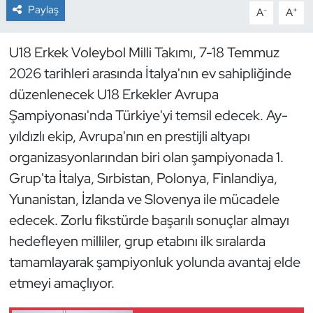
Paylaş
-
+
A
A
Dans Sporları
U18 Erkek Voleybol Milli Takımı, 7-18 Temmuz
Dövüş Sanatı
2026 tarihleri arasında İtalya'nın ev sahipliğinde
düzenlenecek U18 Erkekler Avrupa
E-Spor
Şampiyonası'nda Türkiye'yi temsil edecek. Ay-
yıldızlı ekip, Avrupa'nın en prestijli altyapı
Eskrim
organizasyonlarından biri olan şampiyonada 1.
Futbol
Grup'ta İtalya, Sırbistan, Polonya, Finlandiya,
Yunanistan, İzlanda ve Slovenya ile mücadele
Futsal
edecek. Zorlu fikstürde başarılı sonuçlar almayı
hedefleyen milliler, grup etabını ilk sıralarda
Genel
tamamlayarak şampiyonluk yolunda avantaj elde
etmeyi amaçlıyor.
Golf