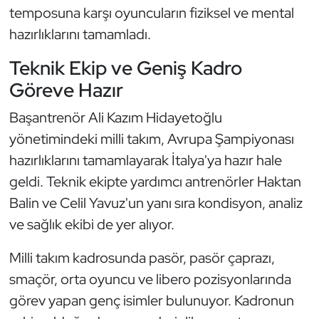
temposuna karşı oyuncuların fiziksel ve mental
Kempo
hazırlıklarını tamamladı.
Kick Boks
Teknik Ekip ve Geniş Kadro
Göreve Hazır
Kürek
Başantrenör Ali Kazım Hidayetoğlu
Masa Tenisi
yönetimindeki milli takım, Avrupa Şampiyonası
Modern Pentatlon
hazırlıklarını tamamlayarak İtalya'ya hazır hale
geldi. Teknik ekipte yardımcı antrenörler Haktan
Motor Sporları
Balin ve Celil Yavuz'un yanı sıra kondisyon, analiz
ve sağlık ekibi de yer alıyor.
Muay Thai
Milli takım kadrosunda pasör, pasör çaprazı,
Okçuluk
smaçör, orta oyuncu ve libero pozisyonlarında
görev yapan genç isimler bulunuyor. Kadronun
Optimist