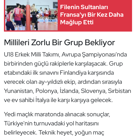
Güreş
Filenin Sultanları
Fransa'yı Bir Kez Daha
Halter
Mağlup Etti
Hava Sporları
Millileri Zorlu Bir Grup Bekliyor
Hentbol
U18 Erkek Milli Takımı, Avrupa Şampiyonası'nda
birbirinden güçlü rakiplerle karşılaşacak. Grup
İşitme Engelli Sporcular
etabındaki ilk sınavını Finlandiya karşısında
Judo ve Kuraş
verecek olan ay-yıldızlı ekip, ardından sırasıyla
Yunanistan, Polonya, İzlanda, Slovenya, Sırbistan
Kano ve Rafting
ve ev sahibi İtalya ile karşı karşıya gelecek.
Karate
Yedi maçlık maratonda alınacak sonuçlar,
Türkiye'nin turnuvadaki yol haritasını
Kayak
belirleyecek. Teknik heyet, yoğun maç