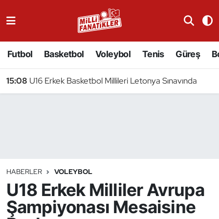
Atıcılık
Futbol
Basketbol
Voleybol
Tenis
Güreş
B
Atletizm
15:08
U16 Erkek Basketbol Millileri Letonya Sınavında
Badminton
Basketbol
Beyzbol
Bilardo
HABERLER
VOLEYBOL
U18 Erkek Milliler Avrupa
Binicilik
Şampiyonası Mesaisine
Bisiklet