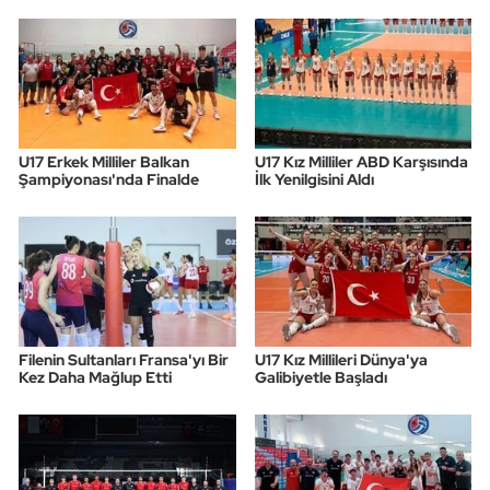
U17 Erkek Milliler Balkan
U17 Kız Milliler ABD Karşısında
Şampiyonası'nda Finalde
İlk Yenilgisini Aldı
Filenin Sultanları Fransa'yı Bir
U17 Kız Millileri Dünya'ya
Kez Daha Mağlup Etti
Galibiyetle Başladı