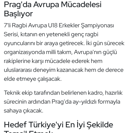
Güreş
Prag'da Avrupa Mücadelesi
Başlıyor
Halter
7'li Ragbi Avrupa U18 Erkekler Şampiyonası
Hava Sporları
Serisi, kıtanın en yetenekli genç ragbi
oyuncularını bir araya getirecek. İki gün sürecek
Hentbol
organizasyonda milli takım, Avrupa'nın güçlü
rakiplerine karşı mücadele ederek hem
İşitme Engelli Sporcular
uluslararası deneyim kazanacak hem de derece
Judo ve Kuraş
elde etmeye çalışacak.
Teknik ekip tarafından belirlenen kadro, hazırlık
Kano ve Rafting
sürecinin ardından Prag'da ay-yıldızlı formayla
Karate
sahaya çıkacak.
Hedef Türkiye'yi En İyi Şekilde
Kayak