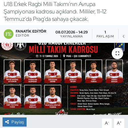
U18 Erkek Ragbi Milli Takımı'nın Avrupa
Bocce Bowling Dart
Şampiyonası kadrosu açıklandı. Milliler, 11-12
Temmuz'da Prag'da sahaya çıkacak.
Boks
FANATIK EDITÖR
08.07.2026 - 14:29
1
EDITÖR
YAYINLANMA
PAYLAŞIM
GÖ
Briç
Buz Hokeyi
Buz Pateni
Çim Hokeyi
Cimnastik
Curling
Paylaş
-
+
A
A
Dağcılık