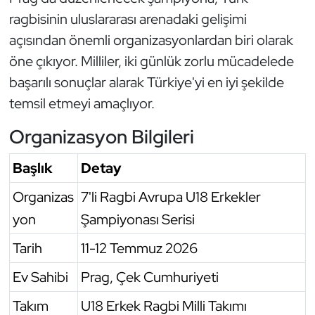
ragbisinin uluslararası arenadaki gelişimi
Oryantiring
açısından önemli organizasyonlardan biri olarak
Özel Sporcular
öne çıkıyor. Milliler, iki günlük zorlu mücadelede
başarılı sonuçlar alarak Türkiye'yi en iyi şekilde
Paralimpik
temsil etmeyi amaçlıyor.
Ragbi
Organizasyon Bilgileri
Satranç
Başlık
Detay
Organizas
7'li Ragbi Avrupa U18 Erkekler
Su Topu
yon
Şampiyonası Serisi
Sualtı Sporları
Tarih
11-12 Temmuz 2026
Tekvando
Ev Sahibi
Prag, Çek Cumhuriyeti
Takım
U18 Erkek Ragbi Milli Takımı
Tenis