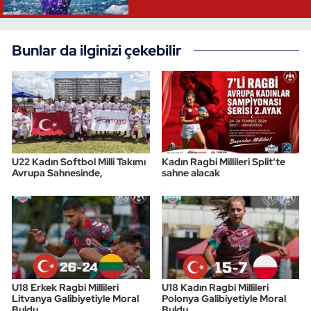
Bunlar da ilginizi çekebilir
U22 Kadın Softbol Milli Takımı
Kadın Ragbi Millileri Split'te
Avrupa Sahnesinde,
sahne alacak
U18 Erkek Ragbi Millileri
U18 Kadın Ragbi Millileri
Litvanya Galibiyetiyle Moral
Polonya Galibiyetiyle Moral
Buldu
Buldu