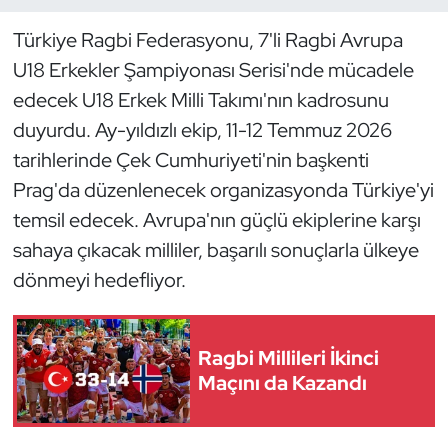
Türkiye Ragbi Federasyonu, 7'li Ragbi Avrupa
Dans Sporları
U18 Erkekler Şampiyonası Serisi'nde mücadele
Dövüş Sanatı
edecek U18 Erkek Milli Takımı'nın kadrosunu
duyurdu. Ay-yıldızlı ekip, 11-12 Temmuz 2026
E-Spor
tarihlerinde Çek Cumhuriyeti'nin başkenti
Prag'da düzenlenecek organizasyonda Türkiye'yi
Eskrim
temsil edecek. Avrupa'nın güçlü ekiplerine karşı
sahaya çıkacak milliler, başarılı sonuçlarla ülkeye
Futbol
dönmeyi hedefliyor.
Futsal
Genel
Ragbi Millileri İkinci
Maçını da Kazandı
Golf