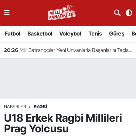
Atıcılık
Futbol
Basketbol
Voleybol
Tenis
Güreş
B
Atletizm
20:26
Milli Satranççılar Yeni Unvanlarla Başarılarını Taçlandırdı
Badminton
Basketbol
Beyzbol
Bilardo
HABERLER
RAGBI
U18 Erkek Ragbi Millileri
Binicilik
Prag Yolcusu
Bisiklet