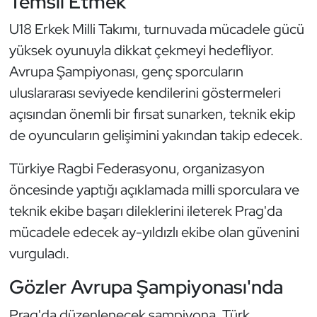
Temsil Etmek
Kempo
U18 Erkek Milli Takımı, turnuvada mücadele gücü
Kick Boks
yüksek oyunuyla dikkat çekmeyi hedefliyor.
Avrupa Şampiyonası, genç sporcuların
Kürek
uluslararası seviyede kendilerini göstermeleri
açısından önemli bir fırsat sunarken, teknik ekip
Masa Tenisi
de oyuncuların gelişimini yakından takip edecek.
Modern Pentatlon
Türkiye Ragbi Federasyonu, organizasyon
öncesinde yaptığı açıklamada milli sporculara ve
Motor Sporları
teknik ekibe başarı dileklerini ileterek Prag'da
Muay Thai
mücadele edecek ay-yıldızlı ekibe olan güvenini
vurguladı.
Okçuluk
Gözler Avrupa Şampiyonası'nda
Optimist
Prag'da düzenlenecek şampiyona, Türk