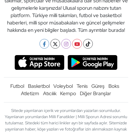
takımlar, sporcular ve müsabakalara dair son haberler ve
gelişmelerle karşınızda! Ulusal sporun nabzını tutan
platform. Türkiye milli takımları, futbol ve basketbol
haberleri, milli spor müsabakaları ve güncel gelişmeler
hakkında en yeni bilgiler başladı. Tüm ayrıntılar burada!
Futbol
Basketbol
Voleybol
Tenis
Güreş
Boks
Atletizm
Atıcılık
Kempo
Diğer Branşlar
Sitede yayınlanan içerik ve yorumlardan yazarları sorumludur.
Yayınlanan yorumlardan Milli Fanatikler | Milli Sporun Adresi sorumlu
tutulamaz. Sitedeki tüm harici linkler ayrı bir sayfada açılır. Sitemizde
yayınlanan haber, köşe yazıları ve fotoğraflar izin alınmaksızın kaynak