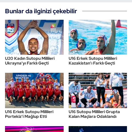
Bunlar da ilginizi çekebilir
U20 Kadın Sutopu Millileri
U16 Erkek Sutopu Millileri
Ukrayna'yı Farklı Geçti
Kazakistan'ı Farklı Geçti
U16 Erkek Sutopu Millileri
U16 Sutopu Millileri Grupta
Portekiz'i Mağlup Etti
Kalan Maçlara Odaklandı