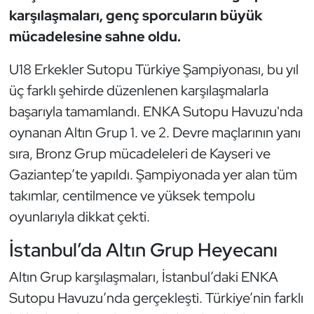
Güreş
karşılaşmaları, genç sporcuların büyük
mücadelesine sahne oldu.
Halter
U18 Erkekler Sutopu Türkiye Şampiyonası, bu yıl
Hava Sporları
üç farklı şehirde düzenlenen karşılaşmalarla
başarıyla tamamlandı. ENKA Sutopu Havuzu'nda
Hentbol
oynanan Altın Grup 1. ve 2. Devre maçlarının yanı
İşitme Engelli Sporcular
sıra, Bronz Grup mücadeleleri de Kayseri ve
Gaziantep’te yapıldı. Şampiyonada yer alan tüm
Judo ve Kuraş
takımlar, centilmence ve yüksek tempolu
oyunlarıyla dikkat çekti.
Kano ve Rafting
İstanbul’da Altın Grup Heyecanı
Karate
Altın Grup karşılaşmaları, İstanbul’daki ENKA
Kayak
Sutopu Havuzu’nda gerçekleşti. Türkiye’nin farklı