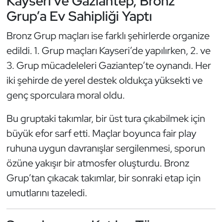
Kayseri ve Gaziantep, Bronz
Grup’a Ev Sahipliği Yaptı
Oryantiring
Bronz Grup maçları ise farklı şehirlerde organize
Özel Sporcular
edildi. 1. Grup maçları Kayseri’de yapılırken, 2. ve
3. Grup mücadeleleri Gaziantep’te oynandı. Her
Paralimpik
iki şehirde de yerel destek oldukça yüksekti ve
Ragbi
genç sporculara moral oldu.
Satranç
Bu gruptaki takımlar, bir üst tura çıkabilmek için
büyük efor sarf etti. Maçlar boyunca fair play
Su Topu
ruhuna uygun davranışlar sergilenmesi, sporun
özüne yakışır bir atmosfer oluşturdu. Bronz
Sualtı Sporları
Grup’tan çıkacak takımlar, bir sonraki etap için
Tekvando
umutlarını tazeledi.
Tenis