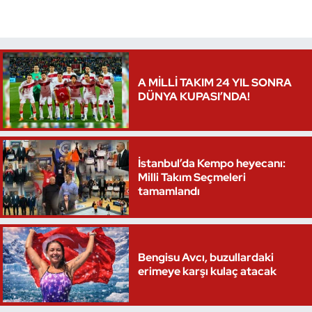
A MİLLİ TAKIM 24 YIL SONRA
DÜNYA KUPASI’NDA!
İstanbul’da Kempo heyecanı:
Milli Takım Seçmeleri
tamamlandı
Bengisu Avcı, buzullardaki
erimeye karşı kulaç atacak