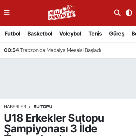
Atıcılık
Futbol
Basketbol
Voleybol
Tenis
Güreş
B
Atletizm
00:54
Trabzon'da Madalya Mesaisi Başladı
Badminton
Basketbol
Beyzbol
Bilardo
HABERLER
SU TOPU
U18 Erkekler Sutopu
Binicilik
Şampiyonası 3 İlde
Bisiklet