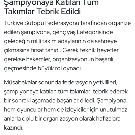
Şampiyonaya Katılan Tüm
Takımlar Tebrik Edildi
Triatlon
Türkiye Sutopu Federasyonu tarafından organize
Voleybol
edilen şampiyona, genç yaş kategorisinde
geleceğin milli takım adaylarının da sahneye
Vücut Geliştirme Fitness
çıkmasına fırsat tanıdı. Gerek teknik heyetler
Wushu Kungfu
gerekse hakemler, organizasyonun başarılı
geçmesinde büyük rol oynadı.
Yelken
Müsabakalar sonunda federasyon yetkilileri,
Yüzme
şampiyonaya katılan tüm takımları tebrik ederek
bir sonraki aşamada başarılar diledi. Şampiyona,
hem oyuncular hem de izleyiciler için unutulmaz
anlarla dolu bir organizasyon olarak hafızalara
kazındı.