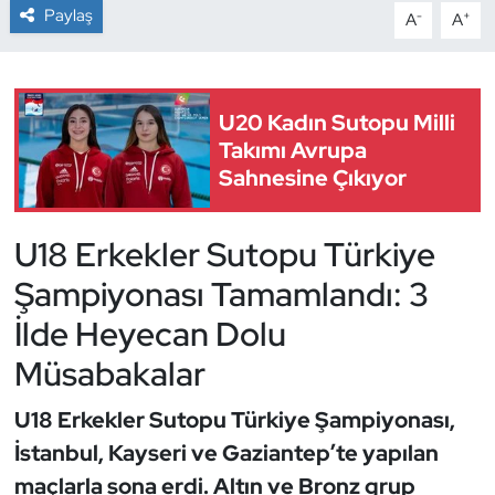
Paylaş
-
+
A
A
Dans Sporları
Dövüş Sanatı
U20 Kadın Sutopu Milli
Takımı Avrupa
E-Spor
Sahnesine Çıkıyor
Eskrim
U18 Erkekler Sutopu Türkiye
Futbol
Şampiyonası Tamamlandı: 3
İlde Heyecan Dolu
Futsal
Müsabakalar
Genel
U18 Erkekler Sutopu Türkiye Şampiyonası,
Golf
İstanbul, Kayseri ve Gaziantep’te yapılan
maçlarla sona erdi. Altın ve Bronz grup