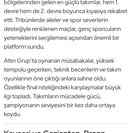
bölgelerinden gelen en güçlü takımlar, hem 1.
Kempo
devre hem de 2. devre boyunca kıyasıya rekabet
etti. Tribünlerde aileler ve spor severlerin
Kick Boks
desteğiyle renklenen maçlar, genç sporcuların
Kürek
yeteneklerini sergilemesi açısından önemli bir
platform sundu.
Masa Tenisi
Altın Grup’ta oynanan müsabakalar, yüksek
Modern Pentatlon
tempolu geçerken, teknik becerilerin ve takım
oyunlarının öne çıktığı anlara sahne oldu.
Motor Sporları
Özellikle final niteliğindeki karşılaşmalar büyük
ilgi topladı. Takımların mücadele gücü,
Muay Thai
şampiyonanın seviyesini bir kez daha ortaya
Okçuluk
koydu.
Optimist