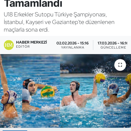
Tamamlandı
Bocce Bowling Dart
U18 Erkekler Sutopu Türkiye Şampiyonası,
İstanbul, Kayseri ve Gaziantep'te düzenlenen
Boks
maçlarla sona erdi.
Briç
HABER MERKEZI
02.02.2026 - 15:16
17.03.2026 - 16:10
EDITÖR
YAYINLANMA
GÜNCELLEME
Buz Hokeyi
Buz Pateni
Çim Hokeyi
Cimnastik
Curling
Dağcılık