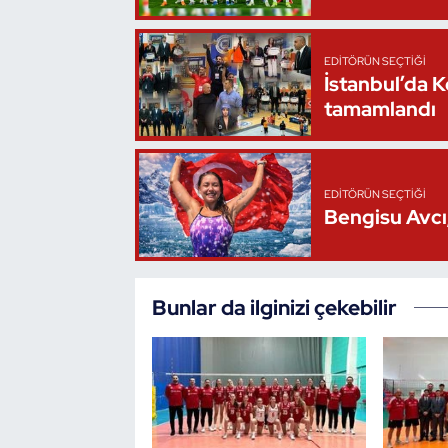
Triatlon
EDITÖRÜN SEÇTIĞI
İstanbul’da 
Voleybol
tamamlandı
Vücut Geliştirme Fitness
Wushu Kungfu
EDITÖRÜN SEÇTIĞI
Bengisu Avcı,
Yelken
Yüzme
Bunlar da ilginizi çekebilir