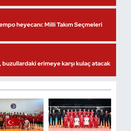
Kempo heyecanı: Milli Takım Seçmeleri
 buzullardaki erimeye karşı kulaç atacak