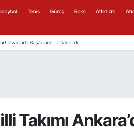
oleybol
Tenis
Güreş
Boks
Atletizm
Atıc
eni Unvanlarla Başarılarını Taçlandırdı
illi Takımı Ankar