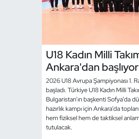
Dans Sporları
Dövüş Sanatı
E-Spor
U18 Kadın Milli Tak
Eskrim
Ankara'dan başlıyor
Futbol
2026 U18 Avrupa Şampiyonası 1. Ra
başladı. Türkiye U18 Kadın Milli Tak
Futsal
Bulgaristan’ın başkenti Sofya’da d
hazırlık kampı için Ankara’da topla
Genel
hem fiziksel hem de taktiksel anl
Golf
tutulacak.