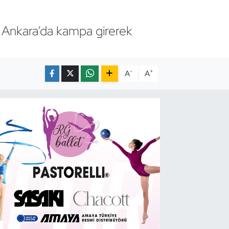
 Ankara’da kampa girerek
-
+
A
A