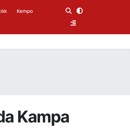
ılık
Kempo
a’da Kampa