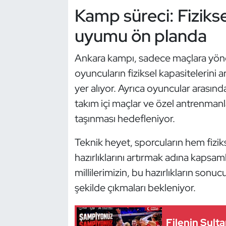
Kempo
Kamp süreci: Fiziksel
uyumu ön planda
Kick Boks
Ankara kampı, sadece maçlara yönelik
Kürek
oyuncuların fiziksel kapasitelerin
Masa Tenisi
yer alıyor. Ayrıca oyuncular arasın
takım içi maçlar ve özel antrenman
Modern Pentatlon
taşınması hedefleniyor.
Motor Sporları
Teknik heyet, sporcuların hem fizi
hazırlıklarını artırmak adına kapsa
Muay Thai
millilerimizin, bu hazırlıkların sonu
şekilde çıkmaları bekleniyor.
Okçuluk
Optimist
Filenin Sul