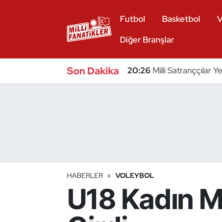
Futbol
Basketbol
V
Atıcılık
Diğer Branşlar
Atletizm
Son Dakika
20:26
Milli Satranççılar Y
Badminton
Basketbol
Beyzbol
Bilardo
HABERLER
VOLEYBOL
U18 Kadın M
Binicilik
Bisiklet