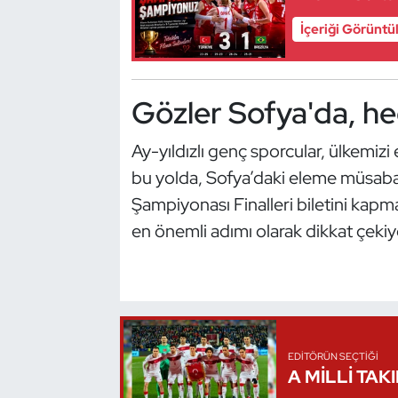
Oryantiring
İçeriği Görüntü
Özel Sporcular
Gözler Sofya'da, he
Paralimpik
Ay-yıldızlı genç sporcular, ülkemizi 
Ragbi
bu yolda, Sofya’daki eleme müsabak
Şampiyonası Finalleri biletini kapma
Satranç
en önemli adımı olarak dikkat çekiy
Su Topu
Sualtı Sporları
Tekvando
EDITÖRÜN SEÇTIĞI
A MİLLİ TAK
Tenis