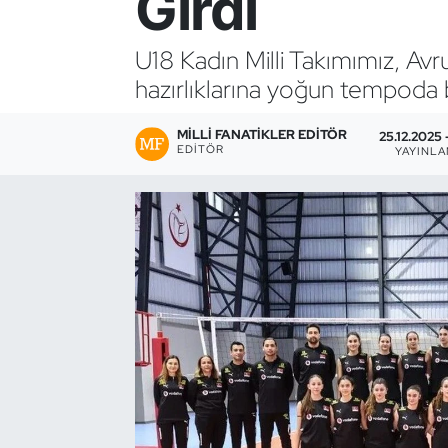
Girdi
Bocce Bowling Dart
U18 Kadın Milli Takımımız, A
hazırlıklarına yoğun tempoda 
Boks
MILLI FANATIKLER EDITÖR
Briç
25.12.2025 
EDITÖR
YAYINL
Buz Hokeyi
Buz Pateni
Çim Hokeyi
Cimnastik
Curling
Dağcılık