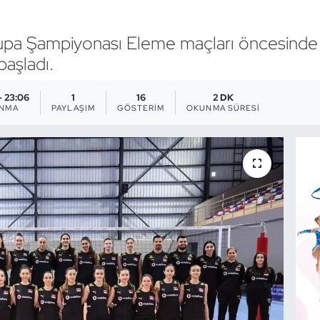
vrupa Şampiyonası Eleme maçları öncesinde
başladı.
- 23:06
1
16
2 DK
ANMA
PAYLAŞIM
GÖSTERIM
OKUNMA SÜRESI