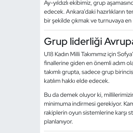
Ay-yıldızlı ekibimiz, grup aşaması
Güreş
edecek. Ankara’daki hazırlıkların 
Halter
bir şekilde çıkmak ve turnuvaya en 
Hava Sporları
Grup liderliği Avrup
Hentbol
U18 Kadın Milli Takımımız için Sof
finallerine giden en önemli adım ol
İşitme Engelli Sporcular
takımlı grupta, sadece grup birinc
Judo ve Kuraş
katılım hakkı elde edecek.
Kano ve Rafting
Bu da demek oluyor ki, millilerimizi
minimuma indirmesi gerekiyor. Kamp
Karate
rakiplerin oyun sistemlerine karşı st
planlanıyor.
Kayak