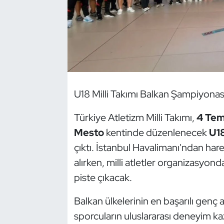
Dans Sporları
Dövüş Sanatı
E-Spor
U18 Milli Takımı Balkan Şampiyonası
Eskrim
Türkiye Atletizm Milli Takımı,
4 Te
Futbol
Mesto
kentinde düzenlenecek
U18
çıktı. İstanbul Havalimanı'ndan hare
Futsal
alırken, milli atletler organizasyond
Genel
piste çıkacak.
Balkan ülkelerinin en başarılı genç 
Golf
sporcuların uluslararası deneyim k