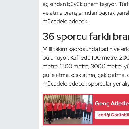
Güreş
açısından büyük önem taşıyor. Türk
ve atma branşlarından bayrak yarışla
Halter
mücadele edecek.
Hava Sporları
36 sporcu farklı br
Hentbol
Milli takım kadrosunda kadın ve er
bulunuyor. Kafilede 100 metre, 200
İşitme Engelli Sporcular
metre, 1500 metre, 3000 metre, yü
gülle atma, disk atma, çekiç atma, 
Judo ve Kuraş
mücadele edecek sporcular yer alıy
Kano ve Rafting
Genç Atletl
Karate
İçeriği Görüntü
Kayak