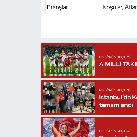
Branşlar
Koşular, Atla
Triatlon
Voleybol
Vücut Geliştirme Fitness
EDITÖRÜN SEÇTIĞI
Wushu Kungfu
A MİLLİ TAK
Yelken
Yüzme
EDITÖRÜN SEÇTIĞI
İstanbul’da 
tamamlandı
EDITÖRÜN SEÇTIĞI