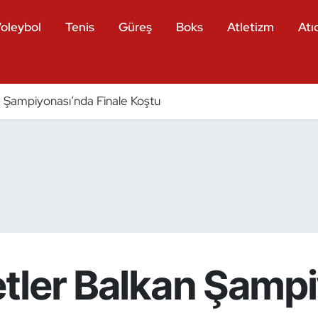
oleybol
Tenis
Güreş
Boks
Atletizm
Atıc
Şampiyonası’nda Finale Koştu
letler Balkan Şampi