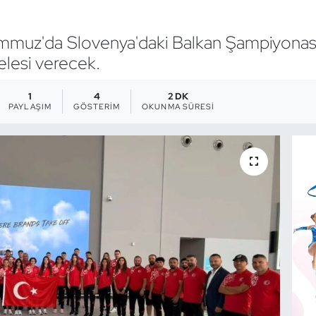
emmuz'da Slovenya'daki Balkan Şampiyonası içi
lesi verecek.
1
4
2 DK
PAYLAŞIM
GÖSTERIM
OKUNMA SÜRESI