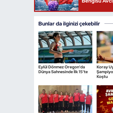
Bengisu Avcı,
Bunlar da ilginizi çekebilir
Eylül Dönmez Oregon'da
Koray U
Dünya Sahnesinde İlk 15'te
Şampiyon
Koştu