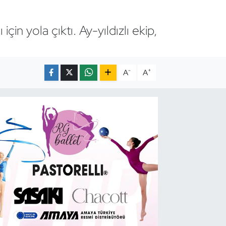
n yola çıktı. Ay-yıldızlı ekip,
-
+
A
A