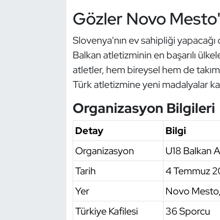
Gözler Novo Mesto'
Oryantiring
Slovenya'nın ev sahipliği yapacağı
Özel Sporcular
Balkan atletizminin en başarılı ülkel
Paralimpik
atletler, hem bireysel hem de takım
Türk atletizmine yeni madalyalar k
Ragbi
Organizasyon Bilgileri
Satranç
Detay
Bilgi
Su Topu
Organizasyon
U18 Balkan A
Sualtı Sporları
Tarih
4 Temmuz 2
Tekvando
Yer
Novo Mesto,
Türkiye Kafilesi
36 Sporcu
Tenis