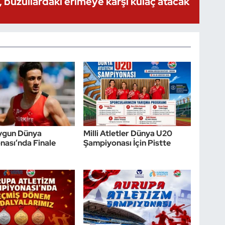
 buzullardaki erimeye karşı kulaç atacak
ygun Dünya
Milli Atletler Dünya U20
ası’nda Finale
Şampiyonası İçin Pistte