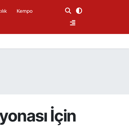
ılık
Kempo
yonası İçin