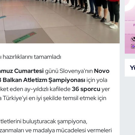
 hazırlıklarını tamamladı
Y
mmuz Cumartesi
günü Slovenya'nın
Novo
 Balkan Atletizm Şampiyonası
için yola
ket eden ay-yıldızlı kafilede
36 sporcu
yer
a Türkiye'yi en iyi şekilde temsil etmek için
atletlerini buluşturacak şampiyona,
azanmaları ve madalya mücadelesi vermeleri