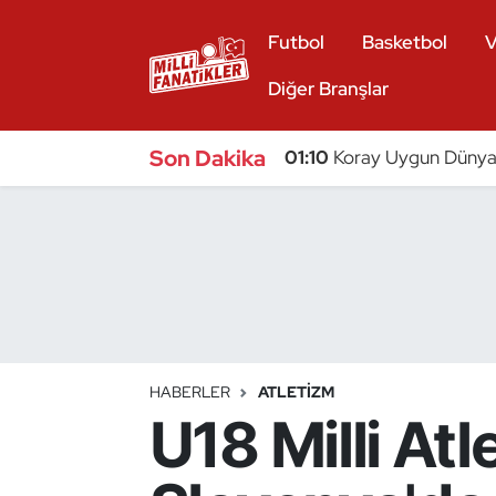
Futbol
Basketbol
V
Atıcılık
Diğer Branşlar
Atletizm
Son Dakika
01:10
Koray Uygun Dünya 
Badminton
Basketbol
Beyzbol
Bilardo
HABERLER
ATLETIZM
U18 Milli At
Binicilik
Bisiklet