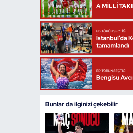
A MİLLİ TAK
Triatlon
Voleybol
EDITÖRÜN SEÇTIĞI
İstanbul’da 
Vücut Geliştirme Fitness
tamamlandı
Wushu Kungfu
EDITÖRÜN SEÇTIĞI
Yelken
Bengisu Avcı,
Yüzme
Bunlar da ilginizi çekebilir