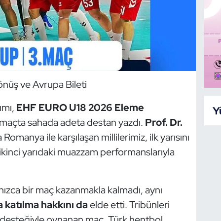
nüş ve Avrupa Bileti
ımı,
EHF EURO U18 2026 Eleme
Y
 maçta sahada adeta destan yazdı.
Prof. Dr.
 Romanya ile karşılaşan millilerimiz, ilk yarısını
 ikinci yarıdaki muazzam performanslarıyla
alnızca bir maç kazanmakla kalmadı, aynı
katılma hakkını da
elde etti. Tribünleri
 desteğiyle oynanan maç, Türk hentbol