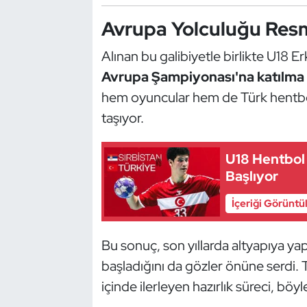
Kempo
Avrupa Yolculuğu Resm
Kick Boks
Alınan bu galibiyetle birlikte U18 Er
Avrupa Şampiyonası'na katılma 
Kürek
hem oyuncular hem de Türk hentb
taşıyor.
Masa Tenisi
Modern Pentatlon
U18 Hentbol 
Başlıyor
Motor Sporları
İçeriği Görüntü
Muay Thai
Bu sonuç, son yıllarda altyapıya ya
Okçuluk
başladığını da gözler önüne serdi. T
içinde ilerleyen hazırlık süreci, böyl
Optimist