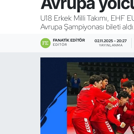
Avrupa yolc
Bocce Bowling Dart
U18 Erkek Milli Takımı, EH
Avrupa Şampiyonası bileti ald
Boks
FANATIK EDITÖR
Briç
02.11.2025 - 20:27
EDITÖR
YAYINLANMA
Buz Hokeyi
Buz Pateni
Çim Hokeyi
Cimnastik
Curling
Dağcılık