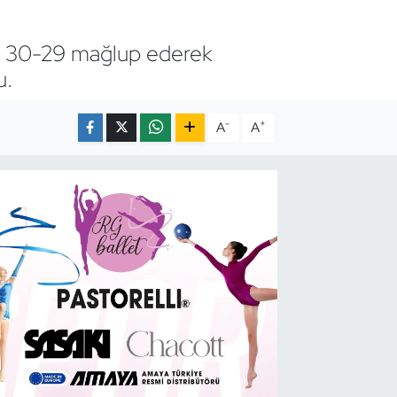
ı 30-29 mağlup ederek
u.
-
+
A
A