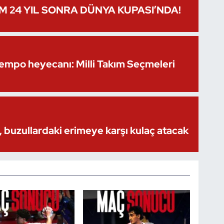
IM 24 YIL SONRA DÜNYA KUPASI’NDA!
Kempo heyecanı: Milli Takım Seçmeleri
 buzullardaki erimeye karşı kulaç atacak