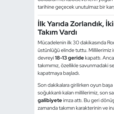
Güreş
tarihine geçecek unutulmaz bir karş
Halter
İlk Yarıda Zorlandık, İ
Hava Sporları
Takım Vardı
Hentbol
Mücadelenin ilk 30 dakikasında Rom
üstünlüğü elinde tuttu. Millilerimi
İşitme Engelli Sporcular
devreyi
18-13 geride
kapattı. Ancak
takımımız, özellikle savunmadaki ser
Judo ve Kuraş
kapatmaya başladı.
Kano ve Rafting
Son dakikalara girilirken oyun başa 
soğukkanlı kalan millilerimiz, son s
Karate
galibiyete
imza attı. Bu geri dönü
Kayak
zamanda takımın karakterinin ve ina