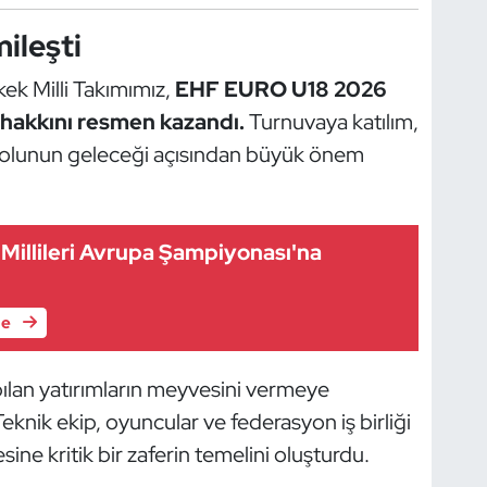
ileşti
kek Milli Takımımız,
EHF EURO U18 2026
hakkını resmen kazandı.
Turnuvaya katılım,
olunun geleceği açısından büyük önem
Millileri Avrupa Şampiyonası'na
le
pılan yatırımların meyvesini vermeye
eknik ekip, oyuncular ve federasyon iş birliği
esine kritik bir zaferin temelini oluşturdu.