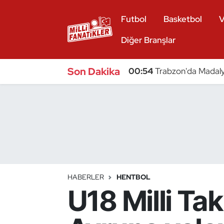
Futbol
Basketbol
V
Atıcılık
Diğer Branşlar
Atletizm
Son Dakika
00:54
Trabzon'da Madaly
Badminton
Basketbol
Beyzbol
Bilardo
HABERLER
HENTBOL
U18 Milli Ta
Binicilik
Bisiklet