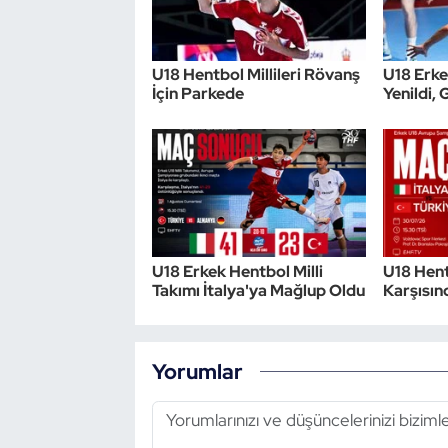
U18 Hentbol Millileri Rövanş
U18 Erkek
İçin Parkede
Yenildi,
U18 Erkek Hentbol Milli
U18 Hentb
Takımı İtalya'ya Mağlup Oldu
Karşısın
Yorumlar