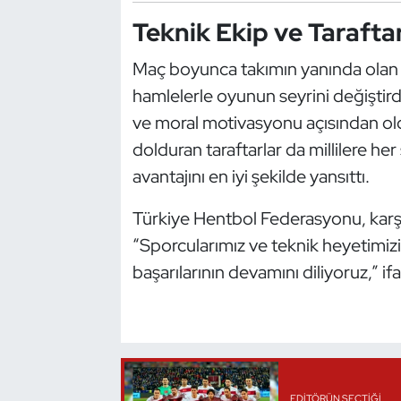
Teknik Ekip ve Taraft
Oryantiring
Maç boyunca takımın yanında olan tek
Özel Sporcular
hamlelerle oyunun seyrini değiştird
Paralimpik
ve moral motivasyonu açısından oldu
dolduran taraftarlar da millilere he
Ragbi
avantajını en iyi şekilde yansıttı.
Satranç
Türkiye Hentbol Federasyonu, karşı
“Sporcularımız ve teknik heyetimiz
Su Topu
başarılarının devamını diliyoruz,” ifa
Sualtı Sporları
Tekvando
Tenis
EDITÖRÜN SEÇTIĞI