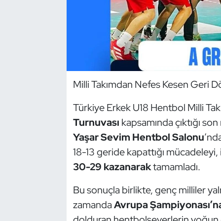
Dans Sporları
Dövüş Sanatı
E-Spor
Milli Takımdan Nefes Kesen Geri Dö
Eskrim
Türkiye Erkek U18 Hentbol Milli Tak
Turnuvası
kapsamında çıktığı son
Futbol
Yaşar Sevim Hentbol Salonu
’nda
Futsal
18-13 geride kapattığı mücadeleyi,
30-29 kazanarak
tamamladı.
Genel
Bu sonuçla birlikte, genç milliler y
Golf
zamanda
Avrupa Şampiyonası’na 
dolduran hentbolseverlerin yoğun