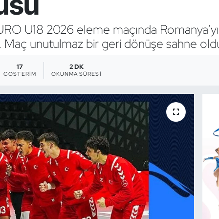
usu
F EURO U18 2026 eleme maçında Romanya’y
ı. Maç unutulmaz bir geri dönüşe sahne old
17
2 DK
GÖSTERIM
OKUNMA SÜRESI