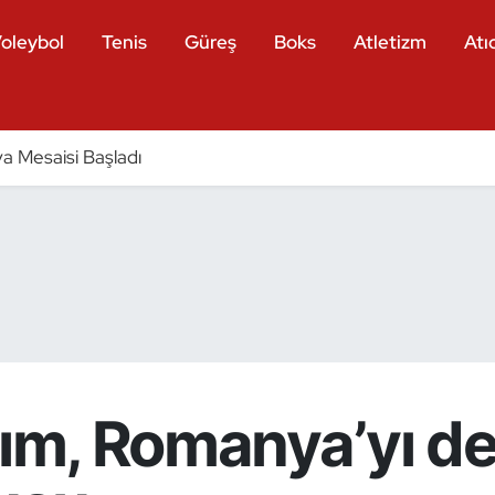
oleybol
Tenis
Güreş
Boks
Atletizm
Atıc
a Mesaisi Başladı
kım, Romanya’yı de