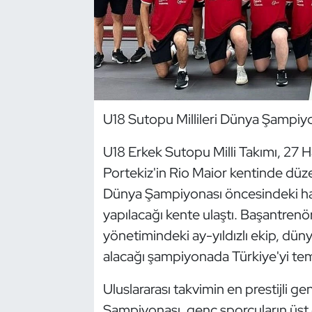
Dans Sporları
Dövüş Sanatı
E-Spor
U18 Sutopu Millileri Dünya Şampiyon
Eskrim
U18 Erkek Sutopu Milli Takımı, 27 
Portekiz'in Rio Maior kentinde dü
Futbol
Dünya Şampiyonası öncesindeki haz
Futsal
yapılacağı kente ulaştı. Başantren
yönetimindeki ay-yıldızlı ekip, düny
Genel
alacağı şampiyonada Türkiye'yi tem
Golf
Uluslararası takvimin en prestijli g
Şampiyonası, genç sporcuların üst 