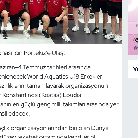
ası İçin Portekiz'e Ulaştı
Haziran-4 Temmuz tarihleri arasında
Y
zenlenecek World Aquatics U18 Erkekler
ırlıklarını tamamlayarak organizasyonun
ör Konstantinos (Kostas) Loudis
anın en güçlü genç milli takımları arasında yer
sil edecek.
ençlik organizasyonlarından biri olan Dünya
düzey rekabet ortamında kendilerini