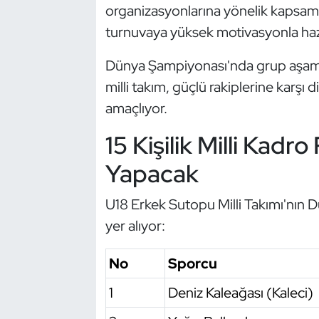
organizasyonlarına yönelik kapsamlı
Kempo
turnuvaya yüksek motivasyonla hazı
Kick Boks
Dünya Şampiyonası'nda grup aşamas
milli takım, güçlü rakiplerine karşı 
Kürek
amaçlıyor.
Masa Tenisi
15 Kişilik Milli Kadr
Modern Pentatlon
Yapacak
Motor Sporları
U18 Erkek Sutopu Milli Takımı'nın
yer alıyor:
Muay Thai
No
Sporcu
Okçuluk
1
Deniz Kaleağası (Kaleci)
Optimist