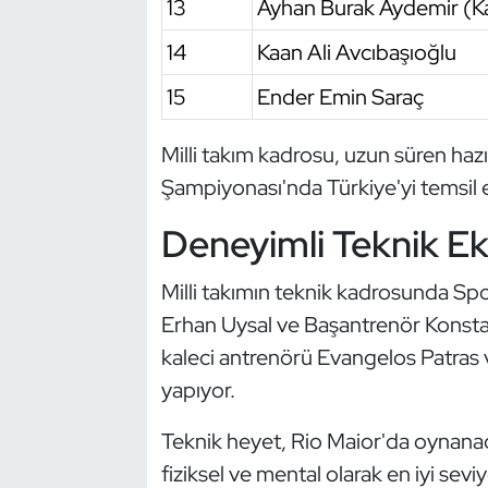
13
Ayhan Burak Aydemir (Ka
Triatlon
14
Kaan Ali Avcıbaşıoğlu
15
Ender Emin Saraç
Voleybol
Milli takım kadrosu, uzun süren ha
Vücut Geliştirme Fitness
Şampiyonası'nda Türkiye'yi temsil 
Wushu Kungfu
Deneyimli Teknik Eki
Yelken
Milli takımın teknik kadrosunda Spo
Yüzme
Erhan Uysal ve Başantrenör Konstant
kaleci antrenörü Evangelos Patras
yapıyor.
Teknik heyet, Rio Maior'da oynana
fiziksel ve mental olarak en iyi sevi