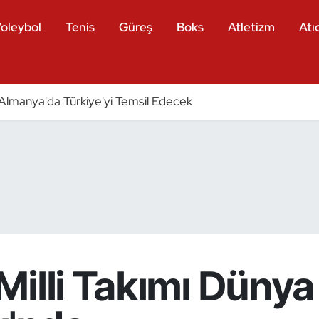
oleybol
Tenis
Güreş
Boks
Atletizm
Atıc
ri Almanya'da Türkiye'yi Temsil Edecek
illi Takımı Dünya