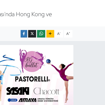
ası'nda Hong Kong ve
-
+
A
A