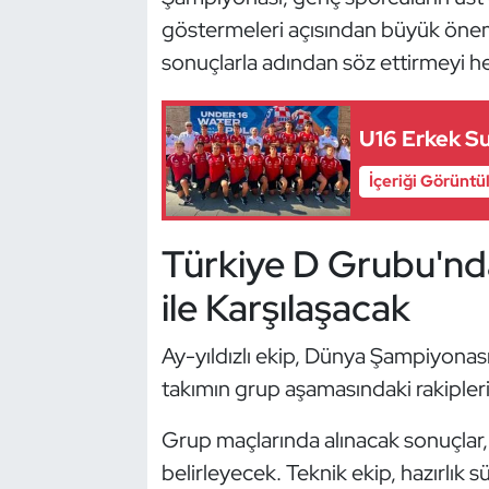
Güreş
göstermeleri açısından büyük önem t
sonuçlarla adından söz ettirmeyi he
Halter
Hava Sporları
U16 Erkek Sut
Hentbol
İçeriği Görüntü
İşitme Engelli Sporcular
Türkiye D Grubu'nd
Judo ve Kuraş
ile Karşılaşacak
Kano ve Rafting
Ay-yıldızlı ekip, Dünya Şampiyona
takımın grup aşamasındaki rakipler
Karate
Grup maçlarında alınacak sonuçlar, T
Kayak
belirleyecek. Teknik ekip, hazırl