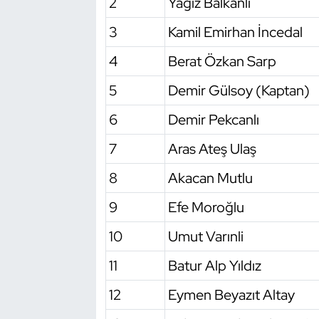
2
Yağız Balkanlı
Oryantiring
3
Kamil Emirhan İncedal
Özel Sporcular
4
Berat Özkan Sarp
5
Demir Gülsoy (Kaptan)
Paralimpik
6
Demir Pekcanlı
Ragbi
7
Aras Ateş Ulaş
Satranç
8
Akacan Mutlu
Su Topu
9
Efe Moroğlu
10
Umut Varınli
Sualtı Sporları
11
Batur Alp Yıldız
Tekvando
12
Eymen Beyazıt Altay
Tenis