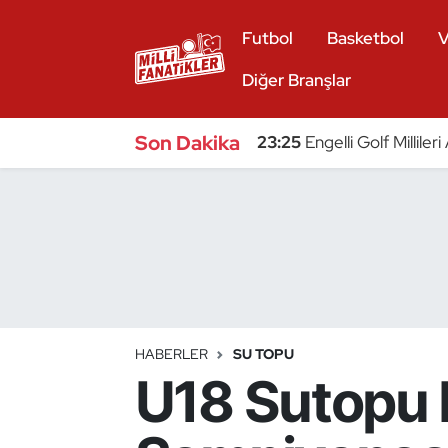
Futbol
Basketbol
V
Atıcılık
Diğer Branşlar
Atletizm
Son Dakika
23:25
Engelli Golf Millile
Badminton
Basketbol
Beyzbol
Bilardo
HABERLER
SU TOPU
U18 Sutopu M
Binicilik
Bisiklet