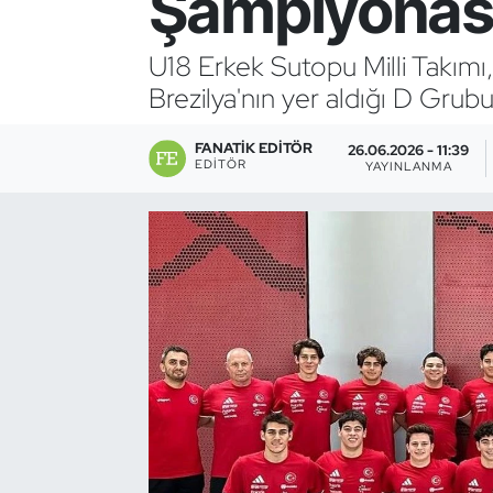
Şampiyonas
Bocce Bowling Dart
U18 Erkek Sutopu Milli Takım
Brezilya'nın yer aldığı D Gr
Boks
FANATIK EDITÖR
Briç
26.06.2026 - 11:39
EDITÖR
YAYINLANMA
Buz Hokeyi
Buz Pateni
Çim Hokeyi
Cimnastik
Curling
Dağcılık