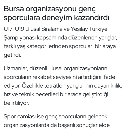
Bursa organizasyonu genç
Oryantiring
sporculara deneyim kazandırdı
Özel Sporcular
U17-U19 Ulusal Sıralama ve Yeşilay Türkiye
Şampiyonası kapsamında düzenlenen yarışlar,
Paralimpik
farklı yaş kategorilerinden sporcuları bir araya
Ragbi
getirdi.
Satranç
Uzmanlar, düzenli ulusal organizasyonların
sporcuların rekabet seviyesini artırdığını ifade
Su Topu
ediyor. Özellikle tetratlon yarışlarının dayanıklılık,
hız ve teknik becerileri bir arada geliştirdiği
Sualtı Sporları
belirtiliyor.
Tekvando
Spor camiası ise genç sporcuların gelecek
organizasyonlarda da başarılı sonuçlar elde
Tenis