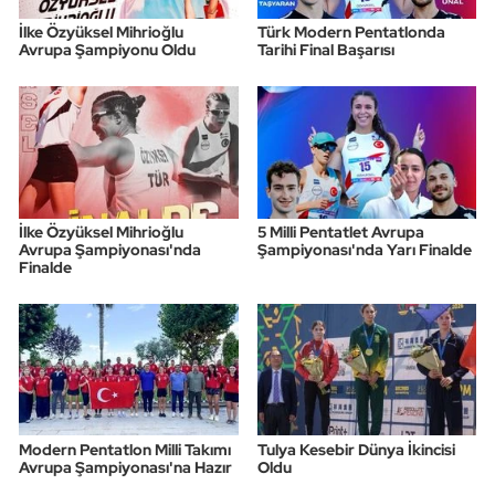
İlke Özyüksel Mihrioğlu
Türk Modern Pentatlonda
Avrupa Şampiyonu Oldu
Tarihi Final Başarısı
İlke Özyüksel Mihrioğlu
5 Milli Pentatlet Avrupa
Avrupa Şampiyonası'nda
Şampiyonası'nda Yarı Finalde
Finalde
Modern Pentatlon Milli Takımı
Tulya Kesebir Dünya İkincisi
Avrupa Şampiyonası'na Hazır
Oldu