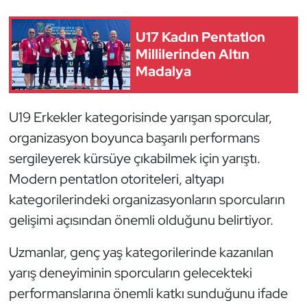
Güreş
U17 Kadın Pentatlon
Halter
Millilerinden Altın
Madalya
Hava Sporları
Hentbol
U19 Erkekler kategorisinde yarışan sporcular,
organizasyon boyunca başarılı performans
İşitme Engelli Sporcular
sergileyerek kürsüye çıkabilmek için yarıştı.
Modern pentatlon otoriteleri, altyapı
Judo ve Kuraş
kategorilerindeki organizasyonların sporcuların
Kano ve Rafting
gelişimi açısından önemli olduğunu belirtiyor.
Karate
Uzmanlar, genç yaş kategorilerinde kazanılan
yarış deneyiminin sporcuların gelecekteki
Kayak
performanslarına önemli katkı sunduğunu ifade