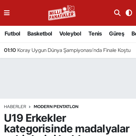
Atıcılık
Futbol
Basketbol
Voleybol
Tenis
Güreş
B
Atletizm
01:10
Koray Uygun Dünya Şampiyonası’nda Finale Koştu
Badminton
Basketbol
Beyzbol
Bilardo
HABERLER
MODERN PENTATLON
U19 Erkekler
Binicilik
kategorisinde madalyalar
Bisiklet