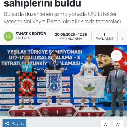
sahiplerini buldu
Bocce Bowling Dart
Bursa’da düzenlenen şampiyonada U19 Erkekler
kategorisini Kayra Baran Yıldız ilk sırada tamamladı.
Boks
FANATIK EDITÖR
20.05.2026 - 12:35
1
EDITÖR
Briç
YAYINLANMA
PAYLAŞIM
GÖ
Buz Hokeyi
Buz Pateni
Çim Hokeyi
Cimnastik
Curling
Paylaş
-
+
A
A
Dağcılık