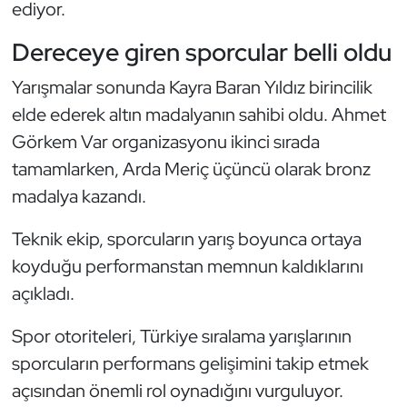
ediyor.
Kempo
Dereceye giren sporcular belli oldu
Kick Boks
Yarışmalar sonunda Kayra Baran Yıldız birincilik
Kürek
elde ederek altın madalyanın sahibi oldu. Ahmet
Görkem Var organizasyonu ikinci sırada
Masa Tenisi
tamamlarken, Arda Meriç üçüncü olarak bronz
madalya kazandı.
Modern Pentatlon
Teknik ekip, sporcuların yarış boyunca ortaya
Motor Sporları
koyduğu performanstan memnun kaldıklarını
açıkladı.
Muay Thai
Spor otoriteleri, Türkiye sıralama yarışlarının
Okçuluk
sporcuların performans gelişimini takip etmek
Optimist
açısından önemli rol oynadığını vurguluyor.