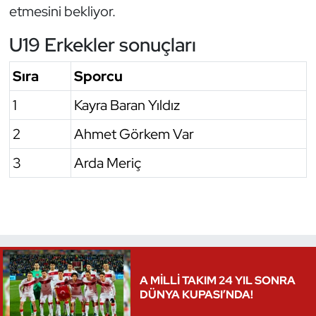
etmesini bekliyor.
Triatlon
U19 Erkekler sonuçları
Voleybol
Sıra
Sporcu
Vücut Geliştirme Fitness
1
Kayra Baran Yıldız
2
Ahmet Görkem Var
Wushu Kungfu
3
Arda Meriç
Yelken
Yüzme
A MİLLİ TAKIM 24 YIL SONRA
DÜNYA KUPASI’NDA!