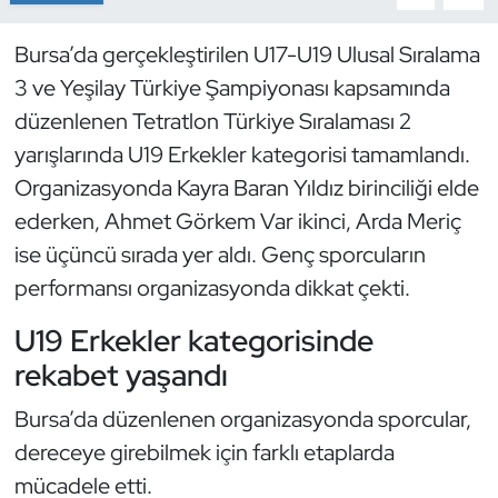
Dans Sporları
Bursa’da gerçekleştirilen U17-U19 Ulusal Sıralama
3 ve Yeşilay Türkiye Şampiyonası kapsamında
Dövüş Sanatı
düzenlenen Tetratlon Türkiye Sıralaması 2
yarışlarında U19 Erkekler kategorisi tamamlandı.
E-Spor
Organizasyonda Kayra Baran Yıldız birinciliği elde
ederken, Ahmet Görkem Var ikinci, Arda Meriç
Eskrim
ise üçüncü sırada yer aldı. Genç sporcuların
Futbol
performansı organizasyonda dikkat çekti.
U19 Erkekler kategorisinde
Futsal
rekabet yaşandı
Genel
Bursa’da düzenlenen organizasyonda sporcular,
Golf
dereceye girebilmek için farklı etaplarda
mücadele etti.