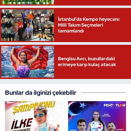
İstanbul’da Kempo heyecanı:
Milli Takım Seçmeleri
tamamlandı
Bengisu Avcı, buzullardaki
erimeye karşı kulaç atacak
Bunlar da ilginizi çekebilir