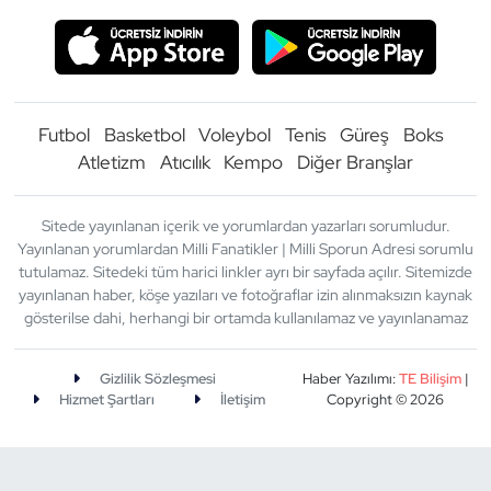
Futbol
Basketbol
Voleybol
Tenis
Güreş
Boks
Atletizm
Atıcılık
Kempo
Diğer Branşlar
Sitede yayınlanan içerik ve yorumlardan yazarları sorumludur.
Yayınlanan yorumlardan Milli Fanatikler | Milli Sporun Adresi sorumlu
tutulamaz. Sitedeki tüm harici linkler ayrı bir sayfada açılır. Sitemizde
yayınlanan haber, köşe yazıları ve fotoğraflar izin alınmaksızın kaynak
gösterilse dahi, herhangi bir ortamda kullanılamaz ve yayınlanamaz
Gizlilik Sözleşmesi
Haber Yazılımı:
TE Bilişim
|
Hizmet Şartları
İletişim
Copyright © 2026