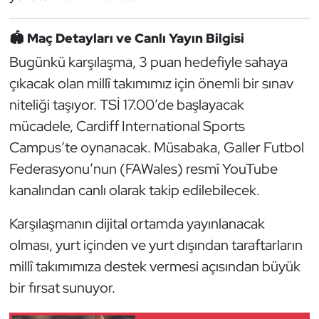
Kempo
🏟️
Maç Detayları ve Canlı Yayın Bilgisi
Kick Boks
Bugünkü karşılaşma, 3 puan hedefiyle sahaya
çıkacak olan millî takımımız için önemli bir sınav
Kürek
niteliği taşıyor. TSİ 17.00’de başlayacak
Masa Tenisi
mücadele, Cardiff International Sports
Campus’te oynanacak. Müsabaka, Galler Futbol
Modern Pentatlon
Federasyonu’nun (FAWales) resmî YouTube
kanalından canlı olarak takip edilebilecek.
Motor Sporları
Karşılaşmanın dijital ortamda yayınlanacak
Muay Thai
olması, yurt içinden ve yurt dışından taraftarların
millî takımımıza destek vermesi açısından büyük
Okçuluk
bir fırsat sunuyor.
Optimist