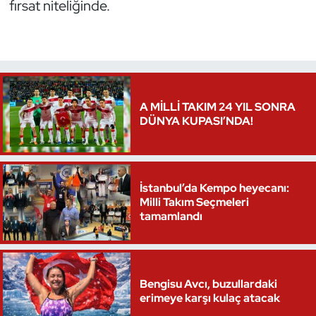
fırsat niteliğinde.
Triatlon
Voleybol
Vücut Geliştirme Fitness
A MİLLİ TAKIM 24 YIL SONRA
DÜNYA KUPASI’NDA!
Wushu Kungfu
Yelken
İstanbul’da Kempo heyecanı:
Milli Takım Seçmeleri
Yüzme
tamamlandı
Bengisu Avcı, buzullardaki
erimeye karşı kulaç atacak