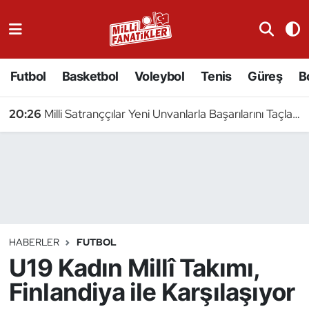
Atıcılık
Futbol
Basketbol
Voleybol
Tenis
Güreş
B
Atletizm
20:26
Milli Satranççılar Yeni Unvanlarla Başarılarını Taçlandırdı
Badminton
Basketbol
Beyzbol
Bilardo
HABERLER
FUTBOL
U19 Kadın Millî Takımı,
Binicilik
Finlandiya ile Karşılaşıyor
Bisiklet