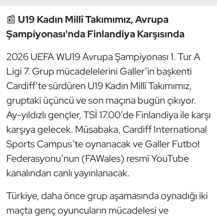
📰
U19 Kadın Millî Takımımız, Avrupa
Dans Sporları
Şampiyonası'nda Finlandiya Karşısında
Dövüş Sanatı
2026 UEFA WU19 Avrupa Şampiyonası 1. Tur A
Ligi 7. Grup mücadelelerini Galler’in başkenti
E-Spor
Cardiff’te sürdüren U19 Kadın Millî Takımımız,
Eskrim
gruptaki üçüncü ve son maçına bugün çıkıyor.
Ay-yıldızlı gençler, TSİ 17.00’de Finlandiya ile karşı
Futbol
karşıya gelecek. Müsabaka, Cardiff International
Sports Campus’te oynanacak ve Galler Futbol
Futsal
Federasyonu’nun (FAWales) resmî YouTube
Genel
kanalından canlı yayınlanacak.
Türkiye, daha önce grup aşamasında oynadığı iki
Golf
maçta genç oyuncuların mücadelesi ve