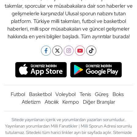
takımlar, sporcular ve müsabakalara dair son haberler ve
gelişmelerle karşınızda! Ulusal sporun nabzını tutan
platform. Türkiye milli takımları, futbol ve basketbol
haberleri, milli spor müsabakaları ve güncel gelişmeler
hakkında en yeni bilgiler başladı. Tüm ayrıntılar burada!
Futbol
Basketbol
Voleybol
Tenis
Güreş
Boks
Atletizm
Atıcılık
Kempo
Diğer Branşlar
Sitede yayınlanan içerik ve yorumlardan yazarları sorumludur.
Yayınlanan yorumlardan Milli Fanatikler | Milli Sporun Adresi sorumlu
tutulamaz. Sitedeki tüm harici linkler ayrı bir sayfada açılır. Sitemizde