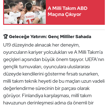
Oryantiring
A Milli Takım ABD
Maçına Çıkıyor
Özel Sporcular
Paralimpik
🏆
Geleceğe Yatırım: Genç Millîler Sahada
Ragbi
U19 düzeyinde alınacak her deneyim,
oyuncuların kariyer yolculukları ve A Milli Takım’a
Satranç
geçişleri açısından büyük önem taşıyor. UEFA’nın
gençlik turnuvaları, oyunculara uluslararası
Su Topu
düzeyde kendilerini gösterme fırsatı sunarken,
milli takım teknik heyeti de bu maçları uzun vadeli
Sualtı Sporları
değerlendirme sürecinin bir parçası olarak
Tekvando
görüyor. Finlandiya karşılaşması, millî takım
havuzunun derinleşmesi adına da önemli bir
Tenis