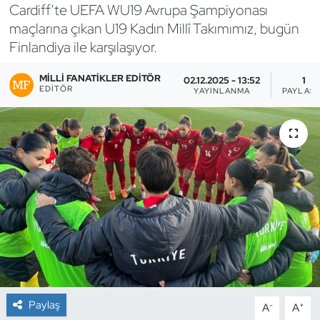
Cardiff’te UEFA WU19 Avrupa Şampiyonası
Bocce Bowling Dart
maçlarına çıkan U19 Kadın Millî Takımımız, bugün
Finlandiya ile karşılaşıyor.
Boks
MILLI FANATIKLER EDITÖR
02.12.2025 - 13:52
1
EDITÖR
YAYINLANMA
PAYLAŞ
Briç
Buz Hokeyi
Buz Pateni
Çim Hokeyi
Cimnastik
Curling
Paylaş
-
+
A
A
Dağcılık