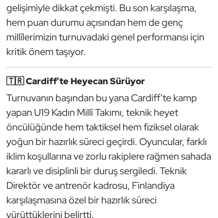
Güreş
gelişimiyle dikkat çekmişti. Bu son karşılaşma,
hem puan durumu açısından hem de genç
Halter
millîlerimizin turnuvadaki genel performansı için
kritik önem taşıyor.
Hava Sporları
Hentbol
🇹🇷
Cardiff’te Heyecan Sürüyor
Turnuvanın başından bu yana Cardiff’te kamp
İşitme Engelli Sporcular
yapan U19 Kadın Millî Takımı, teknik heyet
öncülüğünde hem taktiksel hem fiziksel olarak
Judo ve Kuraş
yoğun bir hazırlık süreci geçirdi. Oyuncular, farklı
Kano ve Rafting
iklim koşullarına ve zorlu rakiplere rağmen sahada
kararlı ve disiplinli bir duruş sergiledi. Teknik
Karate
Direktör ve antrenör kadrosu, Finlandiya
karşılaşmasına özel bir hazırlık süreci
Kayak
yürüttüklerini belirtti.