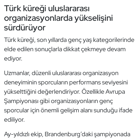
Türk küreği uluslararası
Oryantiring
organizasyonlarda yükselişini
Özel Sporcular
sürdürüyor
Türk küreği, son yıllarda genç yaş kategorilerinde
Paralimpik
elde edilen sonuçlarla dikkat çekmeye devam
Ragbi
ediyor.
Uzmanlar, düzenli uluslararası organizasyon
Satranç
deneyiminin sporcuların performans seviyesini
Su Topu
yükselttiğini değerlendiriyor. Özellikle Avrupa
Şampiyonası gibi organizasyonların genç
Sualtı Sporları
sporcular için önemli gelişim alanı sunduğu ifade
ediliyor.
Tekvando
Ay-yıldızlı ekip, Brandenburg’daki şampiyonada
Tenis