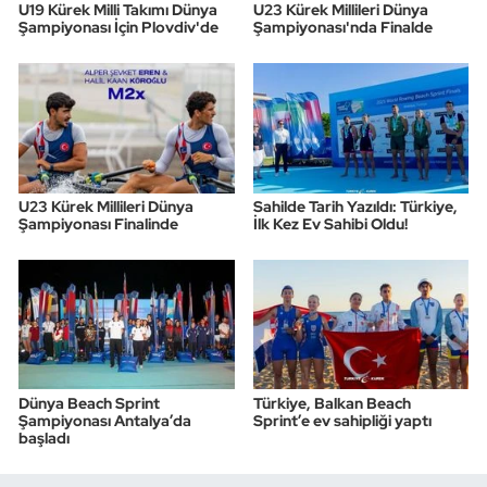
U19 Kürek Milli Takımı Dünya
U23 Kürek Millileri Dünya
Şampiyonası İçin Plovdiv'de
Şampiyonası'nda Finalde
U23 Kürek Millileri Dünya
Sahilde Tarih Yazıldı: Türkiye,
Şampiyonası Finalinde
İlk Kez Ev Sahibi Oldu!
Dünya Beach Sprint
Türkiye, Balkan Beach
Şampiyonası Antalya’da
Sprint’e ev sahipliği yaptı
başladı