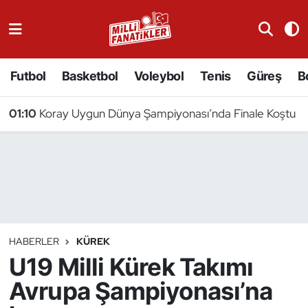
Atıcılık
Futbol
Basketbol
Voleybol
Tenis
Güreş
B
Atletizm
01:10
Koray Uygun Dünya Şampiyonası’nda Finale Koştu
Badminton
Basketbol
Beyzbol
Bilardo
HABERLER
KÜREK
U19 Milli Kürek Takımı
Binicilik
Avrupa Şampiyonası’na
Bisiklet