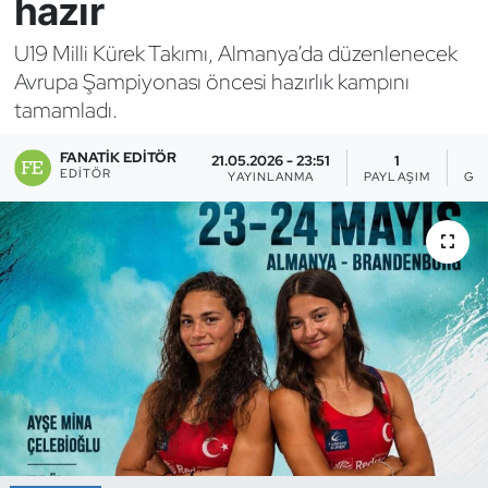
hazır
Bocce Bowling Dart
U19 Milli Kürek Takımı, Almanya’da düzenlenecek
Avrupa Şampiyonası öncesi hazırlık kampını
Boks
tamamladı.
Briç
FANATIK EDITÖR
21.05.2026 - 23:51
1
EDITÖR
YAYINLANMA
PAYLAŞIM
GÖ
Buz Hokeyi
Buz Pateni
Çim Hokeyi
Cimnastik
Curling
Dağcılık