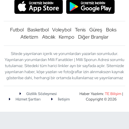
Futbol
Basketbol
Voleybol
Tenis
Güreş
Boks
Atletizm
Atıcılık
Kempo
Diğer Branşlar
Sitede yayınlanan içerik ve yorumlardan yazarları sorumludur.
Yayınlanan yorumlardan Milli Fanatikler | Milli Sporun Adresi sorumlu
tutulamaz. Sitedeki tüm harici linkler ayrı bir sayfada açılır. Sitemizde
yayınlanan haber, köşe yazıları ve fotoğraflar izin alınmaksızın kaynak
gösterilse dahi, herhangi bir ortamda kullanılamaz ve yayınlanamaz
Gizlilik Sözleşmesi
Haber Yazılımı:
TE Bilişim
|
Hizmet Şartları
İletişim
Copyright © 2026