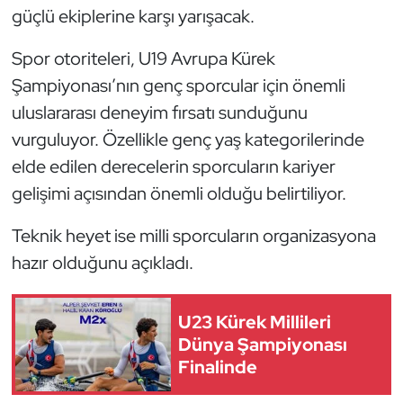
güçlü ekiplerine karşı yarışacak.
Kempo
Spor otoriteleri, U19 Avrupa Kürek
Kick Boks
Şampiyonası’nın genç sporcular için önemli
Kürek
uluslararası deneyim fırsatı sunduğunu
vurguluyor. Özellikle genç yaş kategorilerinde
Masa Tenisi
elde edilen derecelerin sporcuların kariyer
gelişimi açısından önemli olduğu belirtiliyor.
Modern Pentatlon
Teknik heyet ise milli sporcuların organizasyona
Motor Sporları
hazır olduğunu açıkladı.
Muay Thai
U23 Kürek Millileri
Okçuluk
Dünya Şampiyonası
Finalinde
Optimist