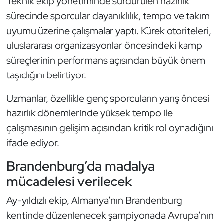
Teknik ekip yönetiminde sürdürülen hazırlık
Güreş
sürecinde sporcular dayanıklılık, tempo ve takım
Halter
uyumu üzerine çalışmalar yaptı. Kürek otoriteleri,
uluslararası organizasyonlar öncesindeki kamp
Hava Sporları
süreçlerinin performans açısından büyük önem
taşıdığını belirtiyor.
Hentbol
Uzmanlar, özellikle genç sporcuların yarış öncesi
İşitme Engelli Sporcular
hazırlık dönemlerinde yüksek tempo ile
çalışmasının gelişim açısından kritik rol oynadığını
Judo ve Kuraş
ifade ediyor.
Kano ve Rafting
Brandenburg’da madalya
mücadelesi verilecek
Karate
Ay-yıldızlı ekip, Almanya’nın Brandenburg
Kayak
kentinde düzenlenecek şampiyonada Avrupa’nın