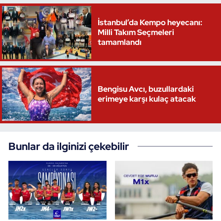
İstanbul’da Kempo heyecanı:
Milli Takım Seçmeleri
tamamlandı
Bengisu Avcı, buzullardaki
erimeye karşı kulaç atacak
Bunlar da ilginizi çekebilir