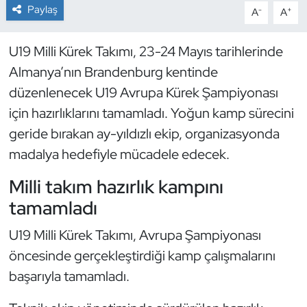
Paylaş
-
+
A
A
Dans Sporları
U19 Milli Kürek Takımı, 23-24 Mayıs tarihlerinde
Dövüş Sanatı
Almanya’nın Brandenburg kentinde
düzenlenecek U19 Avrupa Kürek Şampiyonası
E-Spor
için hazırlıklarını tamamladı. Yoğun kamp sürecini
geride bırakan ay-yıldızlı ekip, organizasyonda
Eskrim
madalya hedefiyle mücadele edecek.
Futbol
Milli takım hazırlık kampını
tamamladı
Futsal
U19 Milli Kürek Takımı, Avrupa Şampiyonası
Genel
öncesinde gerçekleştirdiği kamp çalışmalarını
başarıyla tamamladı.
Golf