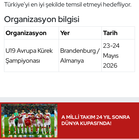
Türkiye’yi en iyi şekilde temsil etmeyi hedefliyor.
Triatlon
Organizasyon bilgisi
Voleybol
Organizasyon
Yer
Tarih
Vücut Geliştirme Fitness
23-24
U19 Avrupa Kürek
Brandenburg /
Mayıs
Wushu Kungfu
Şampiyonası
Almanya
2026
Yelken
Yüzme
A MİLLİ TAKIM 24 YIL SONRA
DÜNYA KUPASI’NDA!