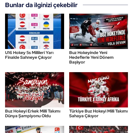
Bunlar da ilginizi çekebilir
U16 Hokey 5s Millileri Yarı
Buz Hokeyinde Yeni
Finalde Sahneye Çıkıyor
Hedeflerle Yeni Dönem
Başlıyor
Buz Hokeyi Erkek Milli Takımı
Türkiye Buz Hokeyi Milli Takımı
Dünya Şampiyonu Oldu
Sahaya Çıkıyor