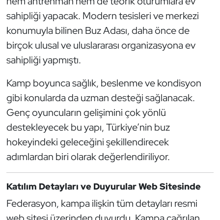
hem antrenman hem de teorik oturumlara ev
Oryantiring
sahipliği yapacak. Modern tesisleri ve merkezi
konumuyla bilinen Buz Adası, daha önce de
Özel Sporcular
birçok ulusal ve uluslararası organizasyona ev
sahipliği yapmıştı.
Paralimpik
Kamp boyunca sağlık, beslenme ve kondisyon
Ragbi
gibi konularda da uzman desteği sağlanacak.
Genç oyuncuların gelişimini çok yönlü
Satranç
destekleyecek bu yapı, Türkiye’nin buz
Su Topu
hokeyindeki geleceğini şekillendirecek
adımlardan biri olarak değerlendiriliyor.
Sualtı Sporları
Katılım Detayları ve Duyurular Web Sitesinde
Tekvando
Federasyon, kampa ilişkin tüm detayları resmi
Tenis
web sitesi üzerinden duyurdu. Kampa çağrılan