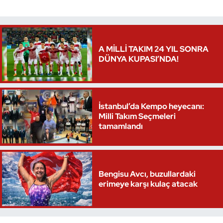
A MİLLİ TAKIM 24 YIL SONRA
DÜNYA KUPASI’NDA!
İstanbul’da Kempo heyecanı:
Milli Takım Seçmeleri
tamamlandı
Bengisu Avcı, buzullardaki
erimeye karşı kulaç atacak