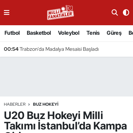
Atıcılık
Futbol
Basketbol
Voleybol
Tenis
Güreş
B
Atletizm
00:54
Trabzon'da Madalya Mesaisi Başladı
Badminton
Basketbol
Beyzbol
Bilardo
HABERLER
BUZ HOKEYI
U20 Buz Hokeyi Milli
Binicilik
Takımı İstanbul’da Kampa
Bisiklet