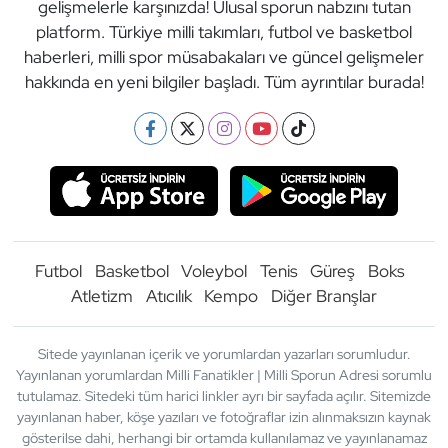
gelişmelerle karşınızda! Ulusal sporun nabzını tutan
platform. Türkiye milli takımları, futbol ve basketbol
haberleri, milli spor müsabakaları ve güncel gelişmeler
hakkında en yeni bilgiler başladı. Tüm ayrıntılar burada!
Futbol
Basketbol
Voleybol
Tenis
Güreş
Boks
Atletizm
Atıcılık
Kempo
Diğer Branşlar
Sitede yayınlanan içerik ve yorumlardan yazarları sorumludur.
Yayınlanan yorumlardan Milli Fanatikler | Milli Sporun Adresi sorumlu
tutulamaz. Sitedeki tüm harici linkler ayrı bir sayfada açılır. Sitemizde
yayınlanan haber, köşe yazıları ve fotoğraflar izin alınmaksızın kaynak
gösterilse dahi, herhangi bir ortamda kullanılamaz ve yayınlanamaz