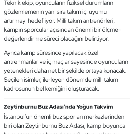
Teknik ekip, oyuncuların fiziksel durumlarını
Kempo
gözlemlemenin yanı sıra takım içi uyumu
artırmayı hedefliyor. Milli takım antrenörleri,
Kick Boks
kampın sporcular açısından önemli bir ölçme-
Kürek
değerlendirme süreci olacağını belirtiyor.
Masa Tenisi
Ayrıca kamp süresince yapılacak özel
antrenmanlar ve iç maçlar sayesinde oyuncuların
Modern Pentatlon
yetenekleri daha net bir şekilde ortaya konacak.
Seçilen isimler, ilerleyen dönemde milli takım
Motor Sporları
kadrosunun bel kemiğini oluşturacak.
Muay Thai
Zeytinburnu Buz Adası’nda Yoğun Takvim
Okçuluk
İstanbul’un önemli buz sporları merkezlerinden
biri olan Zeytinburnu Buz Adası, kamp boyunca
Optimist