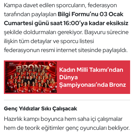
Güreş
Kampa davet edilen sporcuların, federasyon
tarafından paylaşılan
Bilgi Formu’nu 03 Ocak
Halter
Cumartesi günü saat 16:00’ya kadar eksiksiz
şekilde doldurmaları gerekiyor. Başvuru sürecine
Hava Sporları
ilişkin tüm detaylar ve sporcu listesi
Hentbol
federasyonun resmi internet sitesinde paylaşıldı.
İşitme Engelli Sporcular
Kadın Milli Takımı’ndan
Dünya
Judo ve Kuraş
Şampiyonası’nda Bronz
Kano ve Rafting
Genç Yıldızlar Sıkı Çalışacak
Karate
Hazırlık kampı boyunca hem saha içi çalışmalar
Kayak
hem de teorik eğitimler genç oyuncuları bekliyor.