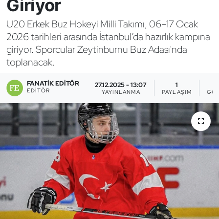
Giriyor
Bocce Bowling Dart
U20 Erkek Buz Hokeyi Milli Takımı, 06–17 Ocak
2026 tarihleri arasında İstanbul’da hazırlık kampına
Boks
giriyor. Sporcular Zeytinburnu Buz Adası'nda
toplanacak.
Briç
FANATIK EDITÖR
27.12.2025 - 13:07
1
Buz Hokeyi
EDITÖR
YAYINLANMA
PAYLAŞIM
GÖS
Buz Pateni
Çim Hokeyi
Cimnastik
Curling
Dağcılık