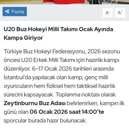
Paylaş
-
+
A
A
Dans Sporları
Dövüş Sanatı
U20 Buz Hokeyi Milli Takımı Ocak Ayında
Kampa Giriyor
E-Spor
Türkiye Buz Hokeyi Federasyonu, 2026 sezonu
Eskrim
öncesi U20 Erkek Milli Takımı için hazırlık kampı
düzenliyor. 6–17 Ocak 2026 tarihleri arasında
Futbol
İstanbul’da yapılacak olan kamp, genç milli
oyuncuların hem fiziksel hem taktiksel hazırlık
Futsal
sürecini kapsayacak. Toplanma noktası olarak
Genel
Zeytinburnu Buz Adası
belirlenirken, kampın ilk
günü olan
06 Ocak 2026 saat 14:00’te
Golf
sporcular burada hazır bulunacak.