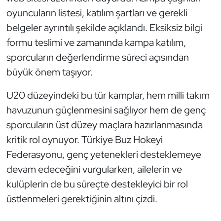
oyuncuların listesi, katılım şartları ve gerekli
Triatlon
belgeler ayrıntılı şekilde açıklandı. Eksiksiz bilgi
formu teslimi ve zamanında kampa katılım,
Voleybol
sporcuların değerlendirme süreci açısından
Vücut Geliştirme Fitness
büyük önem taşıyor.
U20 düzeyindeki bu tür kamplar, hem milli takım
Wushu Kungfu
havuzunun güçlenmesini sağlıyor hem de genç
Yelken
sporcuların üst düzey maçlara hazırlanmasında
kritik rol oynuyor. Türkiye Buz Hokeyi
Yüzme
Federasyonu, genç yetenekleri desteklemeye
devam edeceğini vurgularken, ailelerin ve
kulüplerin de bu süreçte destekleyici bir rol
üstlenmeleri gerektiğinin altını çizdi.