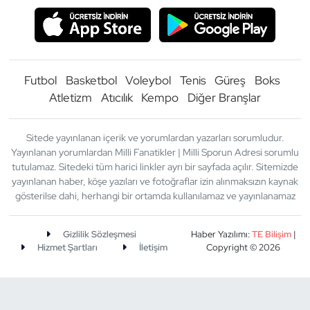
Futbol
Basketbol
Voleybol
Tenis
Güreş
Boks
Atletizm
Atıcılık
Kempo
Diğer Branşlar
Sitede yayınlanan içerik ve yorumlardan yazarları sorumludur.
Yayınlanan yorumlardan Milli Fanatikler | Milli Sporun Adresi sorumlu
tutulamaz. Sitedeki tüm harici linkler ayrı bir sayfada açılır. Sitemizde
yayınlanan haber, köşe yazıları ve fotoğraflar izin alınmaksızın kaynak
gösterilse dahi, herhangi bir ortamda kullanılamaz ve yayınlanamaz
Gizlilik Sözleşmesi
Haber Yazılımı:
TE Bilişim
|
Hizmet Şartları
İletişim
Copyright © 2026