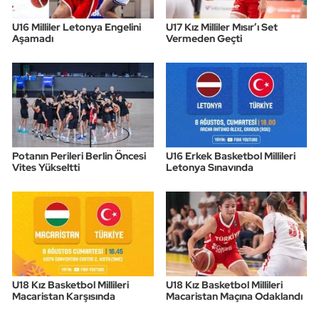
U16 Milliler Letonya Engelini
U17 Kız Milliler Mısır’ı Set
Aşamadı
Vermeden Geçti
Potanın Perileri Berlin Öncesi
U16 Erkek Basketbol Millileri
Vites Yükseltti
Letonya Sınavında
U18 Kız Basketbol Millileri
U18 Kız Basketbol Millileri
Macaristan Karşısında
Macaristan Maçına Odaklandı