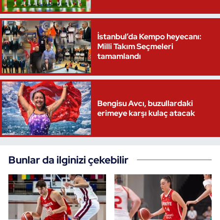
İstanbul’da Kempo heyecanı:
Milli Takım Seçmeleri
tamamlandı
Bengisu Avcı, buzullardaki
erimeye karşı kulaç atacak
Bunlar da ilginizi çekebilir