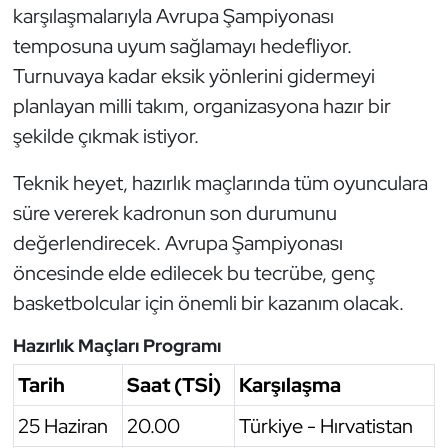
karşılaşmalarıyla Avrupa Şampiyonası
Triatlon
temposuna uyum sağlamayı hedefliyor.
Turnuvaya kadar eksik yönlerini gidermeyi
Voleybol
planlayan milli takım, organizasyona hazır bir
şekilde çıkmak istiyor.
Vücut Geliştirme Fitness
Teknik heyet, hazırlık maçlarında tüm oyunculara
Wushu Kungfu
süre vererek kadronun son durumunu
değerlendirecek. Avrupa Şampiyonası
Yelken
öncesinde elde edilecek bu tecrübe, genç
Yüzme
basketbolcular için önemli bir kazanım olacak.
Hazırlık Maçları Programı
Tarih
Saat (TSİ)
Karşılaşma
25 Haziran
20.00
Türkiye - Hırvatistan