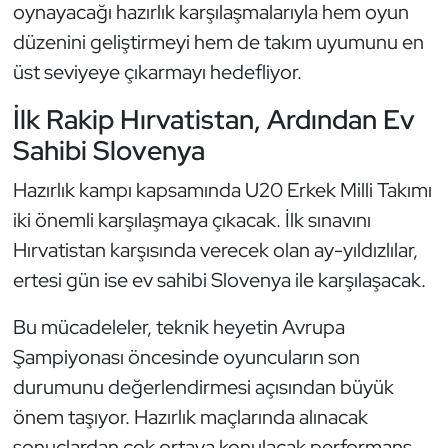
Güreş
oynayacağı hazırlık karşılaşmalarıyla hem oyun
düzenini geliştirmeyi hem de takım uyumunu en
Halter
üst seviyeye çıkarmayı hedefliyor.
Hava Sporları
İlk Rakip Hırvatistan, Ardından Ev
Sahibi Slovenya
Hentbol
Hazırlık kampı kapsamında U20 Erkek Milli Takımı
İşitme Engelli Sporcular
iki önemli karşılaşmaya çıkacak. İlk sınavını
Hırvatistan karşısında verecek olan ay-yıldızlılar,
Judo ve Kuraş
ertesi gün ise ev sahibi Slovenya ile karşılaşacak.
Kano ve Rafting
Bu mücadeleler, teknik heyetin Avrupa
Şampiyonası öncesinde oyuncuların son
Karate
durumunu değerlendirmesi açısından büyük
önem taşıyor. Hazırlık maçlarında alınacak
Kayak
sonuçlardan çok ortaya konulacak performans