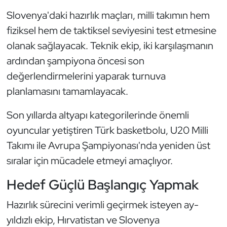
Slovenya'daki hazırlık maçları, milli takımın hem
Oryantiring
fiziksel hem de taktiksel seviyesini test etmesine
Özel Sporcular
olanak sağlayacak. Teknik ekip, iki karşılaşmanın
ardından şampiyona öncesi son
Paralimpik
değerlendirmelerini yaparak turnuva
planlamasını tamamlayacak.
Ragbi
Son yıllarda altyapı kategorilerinde önemli
Satranç
oyuncular yetiştiren Türk basketbolu, U20 Milli
Su Topu
Takımı ile Avrupa Şampiyonası'nda yeniden üst
sıralar için mücadele etmeyi amaçlıyor.
Sualtı Sporları
Hedef Güçlü Başlangıç Yapmak
Tekvando
Hazırlık sürecini verimli geçirmek isteyen ay-
yıldızlı ekip, Hırvatistan ve Slovenya
Tenis