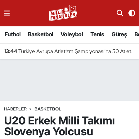
Atıcılık
Futbol
Basketbol
Voleybol
Tenis
Güreş
B
Atletizm
13:44
Türkiye Avrupa Atletizm Şampiyonası’na 50 Atletle Gidiyor
Badminton
Basketbol
Beyzbol
Bilardo
HABERLER
BASKETBOL
U20 Erkek Milli Takımı
Binicilik
Slovenya Yolcusu
Bisiklet