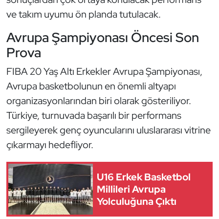
Kempo
ve takım uyumu ön planda tutulacak.
Kick Boks
Avrupa Şampiyonası Öncesi Son
Prova
Kürek
FIBA 20 Yaş Altı Erkekler Avrupa Şampiyonası,
Masa Tenisi
Avrupa basketbolunun en önemli altyapı
organizasyonlarından biri olarak gösteriliyor.
Modern Pentatlon
Türkiye, turnuvada başarılı bir performans
sergileyerek genç oyuncularını uluslararası vitrine
Motor Sporları
çıkarmayı hedefliyor.
Muay Thai
U16 Erkek Basketbol
Okçuluk
Millileri Avrupa
Yolculuğuna Çıktı
Optimist