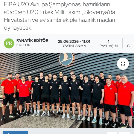
FIBA U20 Avrupa Şampiyonası hazırlıklarını
Bocce Bowling Dart
sürdüren U20 Erkek Milli Takımı, Slovenya'da
Hırvatistan ve ev sahibi ekiple hazırlık maçları
Boks
oynayacak.
Briç
FANATIK EDITÖR
25.06.2026 - 11:01
1
EDITÖR
YAYINLANMA
PAYLAŞIM
GÖ
Buz Hokeyi
Buz Pateni
Çim Hokeyi
Cimnastik
Curling
Dağcılık