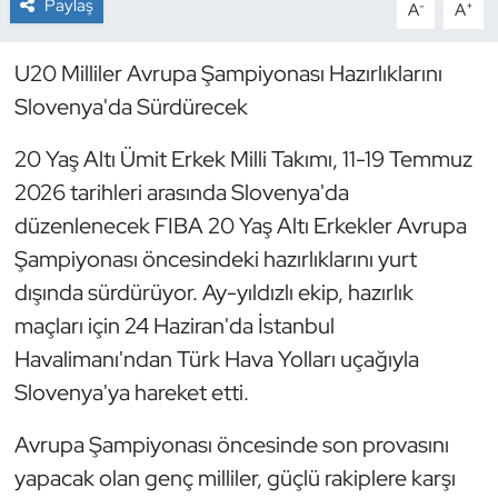
Paylaş
-
+
A
A
Dans Sporları
U20 Milliler Avrupa Şampiyonası Hazırlıklarını
Slovenya'da Sürdürecek
Dövüş Sanatı
20 Yaş Altı Ümit Erkek Milli Takımı, 11-19 Temmuz
E-Spor
2026 tarihleri arasında Slovenya'da
Eskrim
düzenlenecek FIBA 20 Yaş Altı Erkekler Avrupa
Şampiyonası öncesindeki hazırlıklarını yurt
Futbol
dışında sürdürüyor. Ay-yıldızlı ekip, hazırlık
maçları için 24 Haziran'da İstanbul
Futsal
Havalimanı'ndan Türk Hava Yolları uçağıyla
Slovenya'ya hareket etti.
Genel
Avrupa Şampiyonası öncesinde son provasını
Golf
yapacak olan genç milliler, güçlü rakiplere karşı