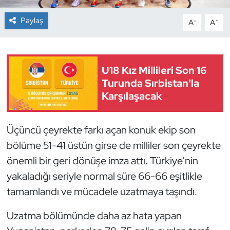
Paylaş
-
+
A
A
Dans Sporları
Dövüş Sanatı
U18 Kız Millileri Son 16
E-Spor
Turunda Sırbistan'la
Karşılaşacak
Eskrim
Futbol
Üçüncü çeyrekte farkı açan konuk ekip son
bölüme 51-41 üstün girse de milliler son çeyrekte
Futsal
önemli bir geri dönüşe imza attı. Türkiye'nin
yakaladığı seriyle normal süre 66-66 eşitlikle
Genel
tamamlandı ve mücadele uzatmaya taşındı.
Golf
Uzatma bölümünde daha az hata yapan