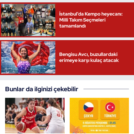
Triatlon
İstanbul’da Kempo heyecanı:
Milli Takım Seçmeleri
tamamlandı
Voleybol
Vücut Geliştirme Fitness
Bengisu Avcı, buzullardaki
Wushu Kungfu
erimeye karşı kulaç atacak
Yelken
Bunlar da ilginizi çekebilir
Yüzme