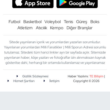
Futbol
Basketbol
Voleybol
Tenis
Güreş
Boks
Atletizm
Atıcılık
Kempo
Diğer Branşlar
Sitede yayınlanan içerik ve yorumlardan yazarları sorumludur.
Yayınlanan yorumlardan Milli Fanatikler | Milli Sporun Adresi sorumlu
tutulamaz. Sitedeki tüm harici linkler ayrı bir sayfada açılır. Sitemizde
yayınlanan haber, köşe yazıları ve fotoğraflar izin alınmaksızın kaynak
gösterilse dahi, herhangi bir ortamda kullanılamaz ve yayınlanamaz
Gizlilik Sözleşmesi
Haber Yazılımı:
TE Bilişim
|
Hizmet Şartları
İletişim
Copyright © 2026