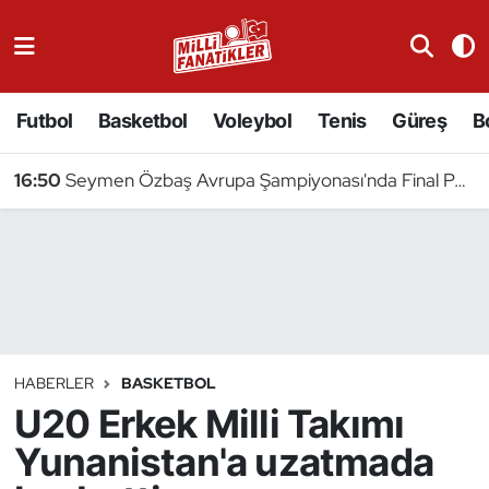
Atıcılık
Futbol
Basketbol
Voleybol
Tenis
Güreş
B
Atletizm
16:50
Seymen Özbaş Avrupa Şampiyonası'nda Final Peşinde
Badminton
Basketbol
Beyzbol
Bilardo
HABERLER
BASKETBOL
U20 Erkek Milli Takımı
Binicilik
Yunanistan'a uzatmada
Bisiklet