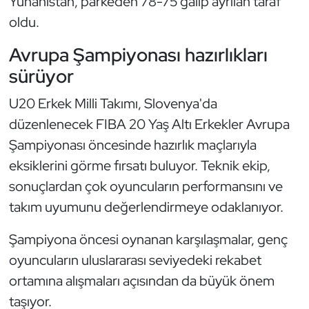
Yunanistan, parkeden 78-75 galip ayrılan taraf
Güreş
oldu.
Halter
Avrupa Şampiyonası hazırlıkları
sürüyor
Hava Sporları
U20 Erkek Milli Takımı, Slovenya'da
Hentbol
düzenlenecek FIBA 20 Yaş Altı Erkekler Avrupa
Şampiyonası öncesinde hazırlık maçlarıyla
İşitme Engelli Sporcular
eksiklerini görme fırsatı buluyor. Teknik ekip,
Judo ve Kuraş
sonuçlardan çok oyuncuların performansını ve
takım uyumunu değerlendirmeye odaklanıyor.
Kano ve Rafting
Şampiyona öncesi oynanan karşılaşmalar, genç
Karate
oyuncuların uluslararası seviyedeki rekabet
ortamına alışmaları açısından da büyük önem
Kayak
taşıyor.