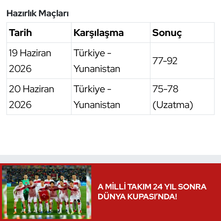
Hazırlık Maçları
Oryantiring
Tarih
Karşılaşma
Sonuç
Özel Sporcular
19 Haziran
Türkiye -
77-92
Paralimpik
2026
Yunanistan
20 Haziran
Türkiye -
75-78
Ragbi
2026
Yunanistan
(Uzatma)
Satranç
Su Topu
Sualtı Sporları
A MİLLİ TAKIM 24 YIL SONRA
Tekvando
DÜNYA KUPASI’NDA!
Tenis