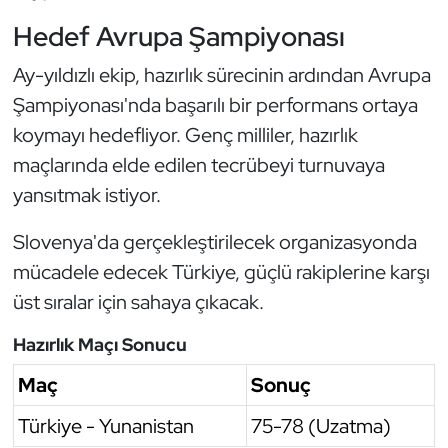
Kempo
Hedef Avrupa Şampiyonası
Kick Boks
Ay-yıldızlı ekip, hazırlık sürecinin ardından Avrupa
Şampiyonası'nda başarılı bir performans ortaya
Kürek
koymayı hedefliyor. Genç milliler, hazırlık
maçlarında elde edilen tecrübeyi turnuvaya
Masa Tenisi
yansıtmak istiyor.
Modern Pentatlon
Slovenya'da gerçekleştirilecek organizasyonda
mücadele edecek Türkiye, güçlü rakiplerine karşı
Motor Sporları
üst sıralar için sahaya çıkacak.
Muay Thai
Hazırlık Maçı Sonucu
Okçuluk
Maç
Sonuç
Türkiye - Yunanistan
75-78 (Uzatma)
Optimist