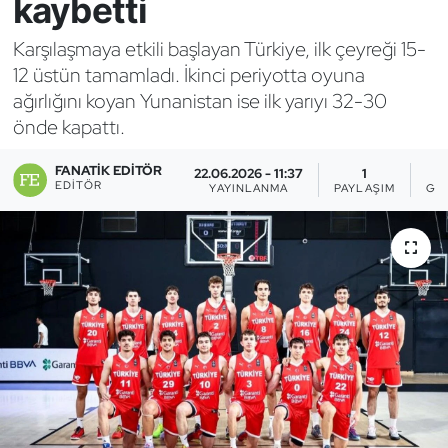
kaybetti
Bocce Bowling Dart
Karşılaşmaya etkili başlayan Türkiye, ilk çeyreği 15-
12 üstün tamamladı. İkinci periyotta oyuna
Boks
ağırlığını koyan Yunanistan ise ilk yarıyı 32-30
önde kapattı.
Briç
FANATIK EDITÖR
22.06.2026 - 11:37
1
Buz Hokeyi
EDITÖR
YAYINLANMA
PAYLAŞIM
GÖ
Buz Pateni
Çim Hokeyi
Cimnastik
Curling
Dağcılık