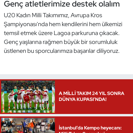
Genç atletlerimize destek olalım
Triatlon
U20 Kadın Milli Takımımız, Avrupa Kros
Şampiyonası'nda hem kendilerini hem ülkemizi
Voleybol
temsil etmek üzere Lagoa parkuruna çıkacak.
Genç yaşlarına rağmen büyük bir sorumluluk
Vücut Geliştirme Fitness
üstlenen bu sporcularımıza başarılar diliyoruz.
Wushu Kungfu
Yelken
Yüzme
A MİLLİ TAKIM 24 YIL SONRA
DÜNYA KUPASI’NDA!
İstanbul’da Kempo heyecanı: