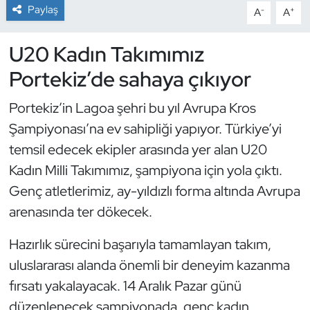
Paylaş
-
+
A
A
Dans Sporları
U20 Kadın Takımımız
Dövüş Sanatı
Portekiz’de sahaya çıkıyor
E-Spor
Portekiz’in Lagoa şehri bu yıl Avrupa Kros
Şampiyonası’na ev sahipliği yapıyor. Türkiye’yi
Eskrim
temsil edecek ekipler arasında yer alan U20
Kadın Milli Takımımız, şampiyona için yola çıktı.
Futbol
Genç atletlerimiz, ay-yıldızlı forma altında Avrupa
Futsal
arenasında ter dökecek.
Hazırlık sürecini başarıyla tamamlayan takım,
Genel
uluslararası alanda önemli bir deneyim kazanma
Golf
fırsatı yakalayacak. 14 Aralık Pazar günü
düzenlenecek şampiyonada, genç kadın