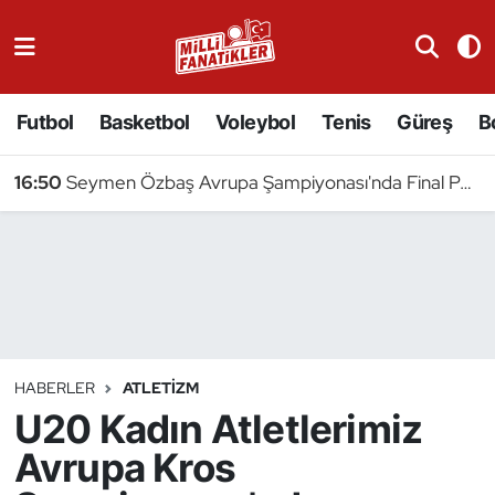
Atıcılık
Futbol
Basketbol
Voleybol
Tenis
Güreş
B
Atletizm
16:50
Seymen Özbaş Avrupa Şampiyonası'nda Final Peşinde
Badminton
Basketbol
Beyzbol
Bilardo
HABERLER
ATLETIZM
U20 Kadın Atletlerimiz
Binicilik
Avrupa Kros
Bisiklet