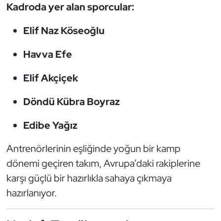
Kadroda yer alan sporcular:
Kempo
Elif Naz Köseoğlu
Kick Boks
Havva Efe
Kürek
Elif Akçiçek
Masa Tenisi
Döndü Kübra Boyraz
Modern Pentatlon
Edibe Yağız
Motor Sporları
Antrenörlerinin eşliğinde yoğun bir kamp
Muay Thai
dönemi geçiren takım, Avrupa’daki rakiplerine
karşı güçlü bir hazırlıkla sahaya çıkmaya
Okçuluk
hazırlanıyor.
Optimist