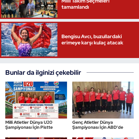
Milli Takım Seçmeleri
tamamlandı
Bengisu Avcı, buzullardaki
erimeye karşı kulaç atacak
Bunlar da ilginizi çekebilir
Milli Atletler Dünya U20
Genç Atletler Dünya
Şampiyonası İçin Pistte
Şampiyonası İçin ABD'de