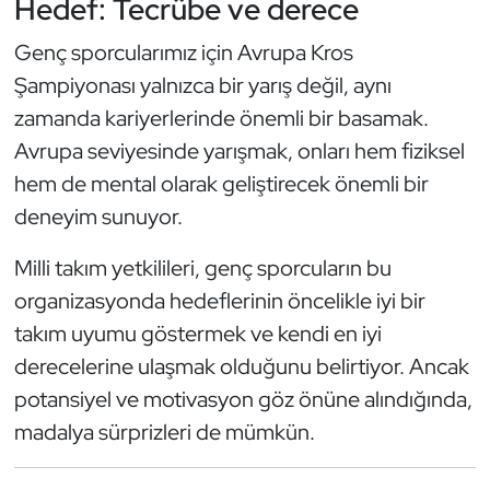
Hedef: Tecrübe ve derece
Oryantiring
Genç sporcularımız için Avrupa Kros
Şampiyonası yalnızca bir yarış değil, aynı
Özel Sporcular
zamanda kariyerlerinde önemli bir basamak.
Paralimpik
Avrupa seviyesinde yarışmak, onları hem fiziksel
hem de mental olarak geliştirecek önemli bir
Ragbi
deneyim sunuyor.
Satranç
Milli takım yetkilileri, genç sporcuların bu
organizasyonda hedeflerinin öncelikle iyi bir
Su Topu
takım uyumu göstermek ve kendi en iyi
derecelerine ulaşmak olduğunu belirtiyor. Ancak
Sualtı Sporları
potansiyel ve motivasyon göz önüne alındığında,
Tekvando
madalya sürprizleri de mümkün.
Tenis