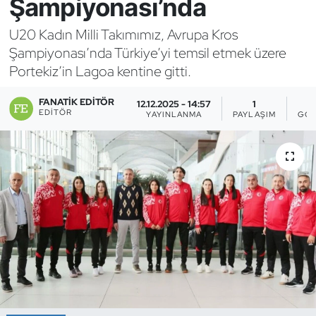
Şampiyonası’nda
Bocce Bowling Dart
U20 Kadın Milli Takımımız, Avrupa Kros
Şampiyonası’nda Türkiye’yi temsil etmek üzere
Boks
Portekiz’in Lagoa kentine gitti.
Briç
FANATIK EDITÖR
12.12.2025 - 14:57
1
EDITÖR
YAYINLANMA
PAYLAŞIM
GÖS
Buz Hokeyi
Buz Pateni
Çim Hokeyi
Cimnastik
Curling
Dağcılık