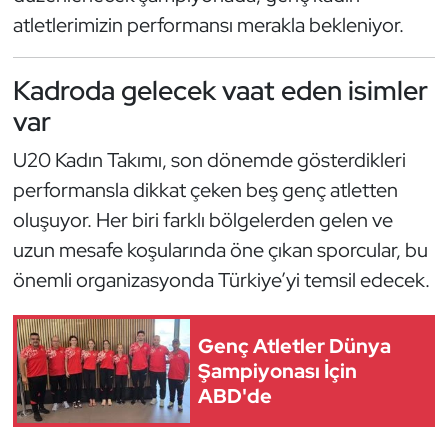
Güreş
atletlerimizin performansı merakla bekleniyor.
Halter
Kadroda gelecek vaat eden isimler
Hava Sporları
var
U20 Kadın Takımı, son dönemde gösterdikleri
Hentbol
performansla dikkat çeken beş genç atletten
İşitme Engelli Sporcular
oluşuyor. Her biri farklı bölgelerden gelen ve
uzun mesafe koşularında öne çıkan sporcular, bu
Judo ve Kuraş
önemli organizasyonda Türkiye’yi temsil edecek.
Kano ve Rafting
Genç Atletler Dünya
Karate
Şampiyonası İçin
ABD'de
Kayak