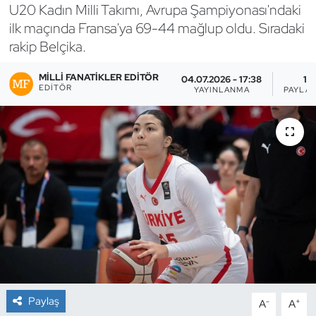
U20 Kadın Milli Takımı, Avrupa Şampiyonası'ndaki
Bocce Bowling Dart
ilk maçında Fransa'ya 69-44 mağlup oldu. Sıradaki
rakip Belçika.
Boks
MILLI FANATIKLER EDITÖR
04.07.2026 - 17:38
1
EDITÖR
YAYINLANMA
PAYLAŞ
Briç
Buz Hokeyi
Buz Pateni
Çim Hokeyi
Cimnastik
Curling
Paylaş
-
+
A
A
Dağcılık