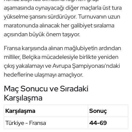
aşamasında oynayacağı diğer maçlarla üst tura
Oryantiring
yükselme şansını sürdürüyor. Turnuvanın uzun
Özel Sporcular
maratonunda alınacak her galibiyet sıralama
açısından büyük önem taşıyor.
Paralimpik
Fransa karşısında alınan mağlubiyetin ardından
Ragbi
milliler, Belçika mücadelesiyle birlikte yeniden
çıkış yakalamayı ve Avrupa Şampiyonası'ndaki
Satranç
hedeflerine ulaşmayı amaçlıyor.
Su Topu
Maç Sonucu ve Sıradaki
Karşılaşma
Sualtı Sporları
Karşılaşma
Sonuç
Tekvando
Türkiye - Fransa
44-69
Tenis