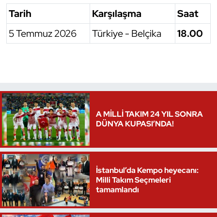
Tarih
Karşılaşma
Saat
Triatlon
5 Temmuz 2026
Türkiye - Belçika
18.00
Voleybol
Vücut Geliştirme Fitness
Wushu Kungfu
A MİLLİ TAKIM 24 YIL SONRA
Yelken
DÜNYA KUPASI’NDA!
Yüzme
İstanbul’da Kempo heyecanı:
Milli Takım Seçmeleri
tamamlandı