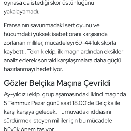
oynasa da istediği skor üstünlüğünü
Güreş
yakalayamadı.
Halter
Fransa'nın savunmadaki sert oyunu ve
Hava Sporları
hücumdaki yüksek isabet oranı karşısında
zorlanan milliler, mücadeleyi 69-44'lük skorla
Hentbol
kaybetti. Teknik ekip, ilk maçın ardından eksikleri
analiz ederek sonraki karşılaşmalara daha güçlü
İşitme Engelli Sporcular
hazırlanmayı hedefliyor.
Judo ve Kuraş
Gözler Belçika Maçına Çevrildi
Kano ve Rafting
Ay-yıldızlı ekip, grup aşamasındaki ikinci maçında
5 Temmuz Pazar günü saat 18.00'de Belçika ile
Karate
karşı karşıya gelecek. Turnuvadaki iddiasını
sürdürmek isteyen milliler için bu mücadele
Kayak
büyük önem taşıyor.