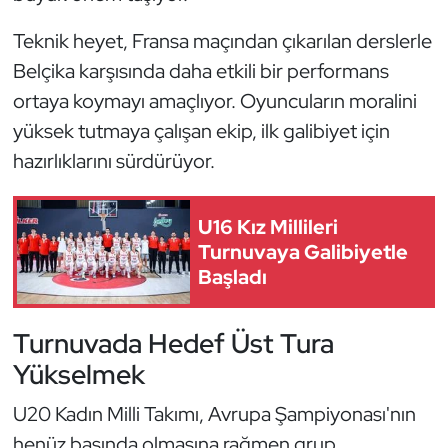
Kempo
Teknik heyet, Fransa maçından çıkarılan derslerle
Kick Boks
Belçika karşısında daha etkili bir performans
ortaya koymayı amaçlıyor. Oyuncuların moralini
Kürek
yüksek tutmaya çalışan ekip, ilk galibiyet için
hazırlıklarını sürdürüyor.
Masa Tenisi
Modern Pentatlon
U16 Kız Millileri
Turnuvaya Galibiyetle
Motor Sporları
Başladı
Muay Thai
Turnuvada Hedef Üst Tura
Yükselmek
Okçuluk
U20 Kadın Milli Takımı, Avrupa Şampiyonası'nın
Optimist
henüz başında olmasına rağmen grup