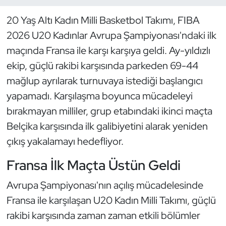
20 Yaş Altı Kadın Milli Basketbol Takımı, FIBA
Dans Sporları
2026 U20 Kadınlar Avrupa Şampiyonası'ndaki ilk
Dövüş Sanatı
maçında Fransa ile karşı karşıya geldi. Ay-yıldızlı
ekip, güçlü rakibi karşısında parkeden 69-44
E-Spor
mağlup ayrılarak turnuvaya istediği başlangıcı
yapamadı. Karşılaşma boyunca mücadeleyi
Eskrim
bırakmayan milliler, grup etabındaki ikinci maçta
Belçika karşısında ilk galibiyetini alarak yeniden
Futbol
çıkış yakalamayı hedefliyor.
Futsal
Fransa İlk Maçta Üstün Geldi
Genel
Avrupa Şampiyonası'nın açılış mücadelesinde
Fransa ile karşılaşan U20 Kadın Milli Takımı, güçlü
Golf
rakibi karşısında zaman zaman etkili bölümler