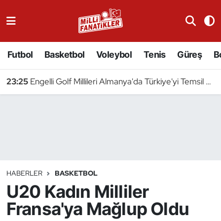
Atıcılık
Futbol
Basketbol
Voleybol
Tenis
Güreş
B
Atletizm
23:25
Engelli Golf Millileri Almanya'da Türkiye'yi Temsil Edecek
Badminton
Basketbol
Beyzbol
Bilardo
HABERLER
BASKETBOL
U20 Kadın Milliler
Binicilik
Fransa'ya Mağlup Oldu
Bisiklet