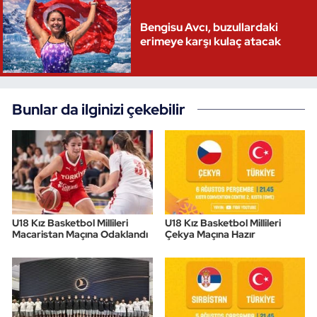
Bengisu Avcı, buzullardaki
erimeye karşı kulaç atacak
Bunlar da ilginizi çekebilir
U18 Kız Basketbol Millileri
U18 Kız Basketbol Millileri
Macaristan Maçına Odaklandı
Çekya Maçına Hazır