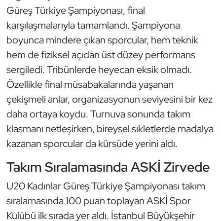
Güreş
Güreş Türkiye Şampiyonası, final
karşılaşmalarıyla tamamlandı. Şampiyona
Halter
boyunca mindere çıkan sporcular, hem teknik
hem de fiziksel açıdan üst düzey performans
Hava Sporları
sergiledi. Tribünlerde heyecan eksik olmadı.
Hentbol
Özellikle final müsabakalarında yaşanan
çekişmeli anlar, organizasyonun seviyesini bir kez
İşitme Engelli Sporcular
daha ortaya koydu. Turnuva sonunda takım
klasmanı netleşirken, bireysel sıkletlerde madalya
Judo ve Kuraş
kazanan sporcular da kürsüde yerini aldı.
Kano ve Rafting
Takım Sıralamasında ASKİ Zirvede
Karate
U20 Kadınlar Güreş Türkiye Şampiyonası takım
sıralamasında 100 puan toplayan ASKİ Spor
Kayak
Kulübü ilk sırada yer aldı. İstanbul Büyükşehir