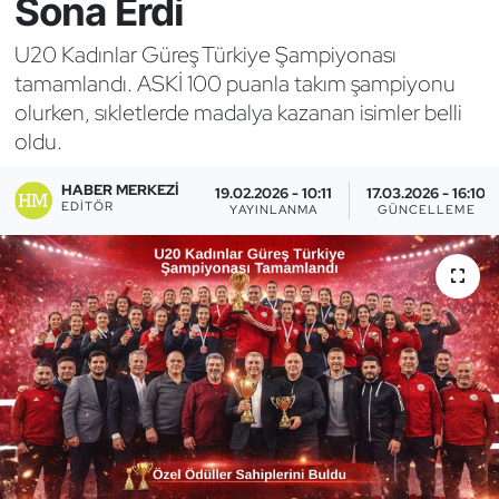
Sona Erdi
Bocce Bowling Dart
U20 Kadınlar Güreş Türkiye Şampiyonası
tamamlandı. ASKİ 100 puanla takım şampiyonu
Boks
olurken, sıkletlerde madalya kazanan isimler belli
oldu.
Briç
HABER MERKEZI
19.02.2026 - 10:11
17.03.2026 - 16:10
Buz Hokeyi
EDITÖR
YAYINLANMA
GÜNCELLEME
Buz Pateni
Çim Hokeyi
Cimnastik
Curling
Dağcılık