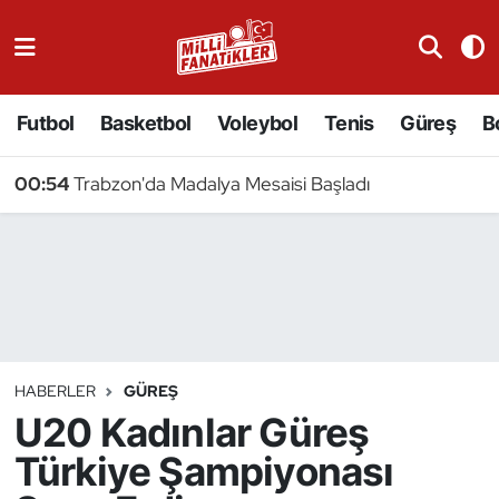
Atıcılık
Futbol
Basketbol
Voleybol
Tenis
Güreş
B
Atletizm
00:54
Trabzon'da Madalya Mesaisi Başladı
Badminton
Basketbol
Beyzbol
Bilardo
HABERLER
GÜREŞ
U20 Kadınlar Güreş
Binicilik
Türkiye Şampiyonası
Bisiklet