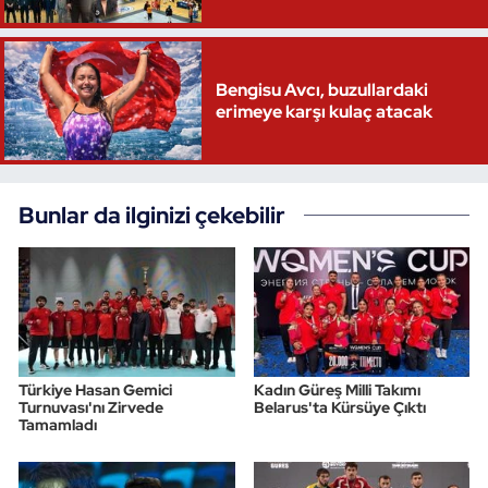
Bengisu Avcı, buzullardaki
erimeye karşı kulaç atacak
Bunlar da ilginizi çekebilir
Türkiye Hasan Gemici
Kadın Güreş Milli Takımı
Turnuvası'nı Zirvede
Belarus'ta Kürsüye Çıktı
Tamamladı