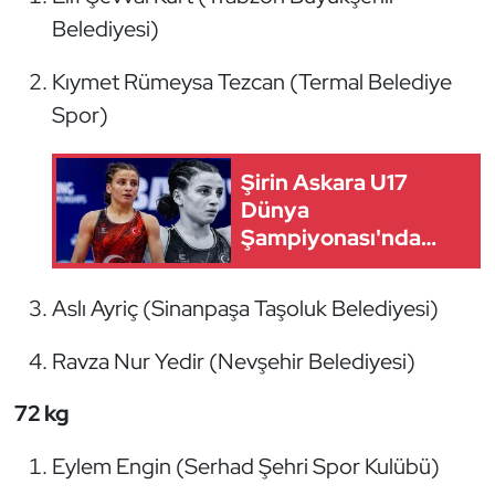
Belediyesi)
Kıymet Rümeysa Tezcan (Termal Belediye
Spor)
Şirin Askara U17
Dünya
Şampiyonası'nda
Kürsüye Çıktı
Aslı Ayriç (Sinanpaşa Taşoluk Belediyesi)
Ravza Nur Yedir (Nevşehir Belediyesi)
72 kg
Eylem Engin (Serhad Şehri Spor Kulübü)