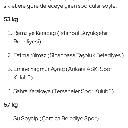
sıkletlere göre dereceye giren sporcular şöyle:
Triatlon
53 kg
Voleybol
Remziye Karadağ (İstanbul Büyükşehir
Vücut Geliştirme Fitness
Belediyesi)
Fatma Yılmaz (Sinanpaşa Taşoluk Belediyesi)
Wushu Kungfu
Emine Yağmur Ayraç (Ankara ASKİ Spor
Yelken
Kulübü)
Yüzme
Sahra Karakaya (Tersaneler Spor Kulübü)
57 kg
Su Soyalp (Çatalca Belediye Spor)