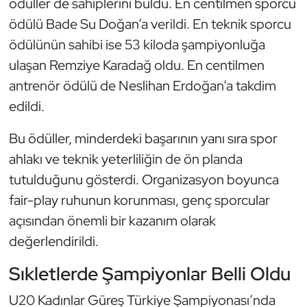
ödüller de sahiplerini buldu. En centilmen sporcu
Oryantiring
ödülü Bade Su Doğan’a verildi. En teknik sporcu
ödülünün sahibi ise 53 kiloda şampiyonluğa
Özel Sporcular
ulaşan Remziye Karadağ oldu. En centilmen
antrenör ödülü de Neslihan Erdoğan’a takdim
Paralimpik
edildi.
Ragbi
Bu ödüller, minderdeki başarının yanı sıra spor
ahlakı ve teknik yeterliliğin de ön planda
Satranç
tutulduğunu gösterdi. Organizasyon boyunca
Su Topu
fair-play ruhunun korunması, genç sporcular
açısından önemli bir kazanım olarak
Sualtı Sporları
değerlendirildi.
Tekvando
Sıkletlerde Şampiyonlar Belli Oldu
U20 Kadınlar Güreş Türkiye Şampiyonası’nda
Tenis