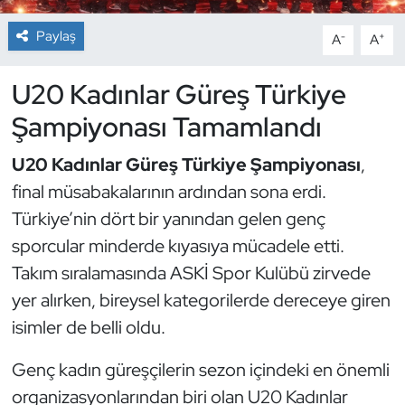
Paylaş
-
+
A
A
Dans Sporları
U20 Kadınlar Güreş Türkiye
Dövüş Sanatı
Şampiyonası Tamamlandı
E-Spor
U20 Kadınlar Güreş Türkiye Şampiyonası
,
Eskrim
final müsabakalarının ardından sona erdi.
Türkiye’nin dört bir yanından gelen genç
Futbol
sporcular minderde kıyasıya mücadele etti.
Takım sıralamasında ASKİ Spor Kulübü zirvede
Futsal
yer alırken, bireysel kategorilerde dereceye giren
Genel
isimler de belli oldu.
Golf
Genç kadın güreşçilerin sezon içindeki en önemli
organizasyonlarından biri olan U20 Kadınlar