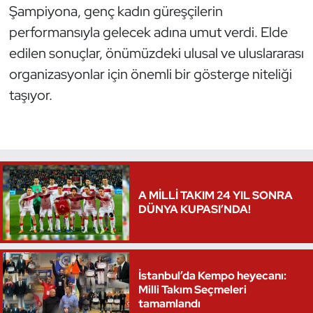
Şampiyona, genç kadın güreşçilerin
performansıyla gelecek adına umut verdi. Elde
edilen sonuçlar, önümüzdeki ulusal ve uluslararası
organizasyonlar için önemli bir gösterge niteliği
taşıyor.
A MİLLİ TAKIM 24 YIL SONRA
DÜNYA KUPASI’NDA!
İstanbul’da Kempo heyecanı:
Milli Takım Seçmeleri
tamamlandı