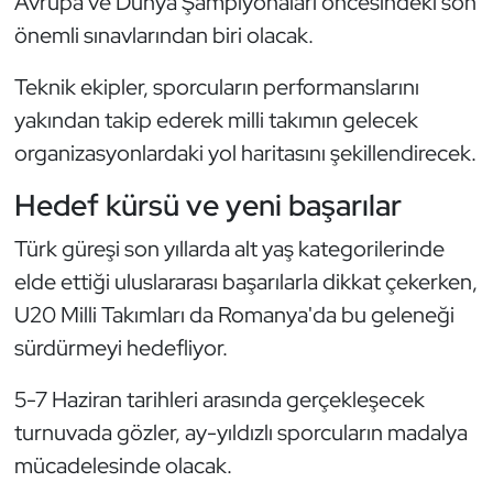
Avrupa ve Dünya Şampiyonaları öncesindeki son
Kempo
önemli sınavlarından biri olacak.
Kick Boks
Teknik ekipler, sporcuların performanslarını
yakından takip ederek milli takımın gelecek
Kürek
organizasyonlardaki yol haritasını şekillendirecek.
Masa Tenisi
Hedef kürsü ve yeni başarılar
Modern Pentatlon
Türk güreşi son yıllarda alt yaş kategorilerinde
elde ettiği uluslararası başarılarla dikkat çekerken,
Motor Sporları
U20 Milli Takımları da Romanya'da bu geleneği
sürdürmeyi hedefliyor.
Muay Thai
5-7 Haziran tarihleri arasında gerçekleşecek
Okçuluk
turnuvada gözler, ay-yıldızlı sporcuların madalya
mücadelesinde olacak.
Optimist