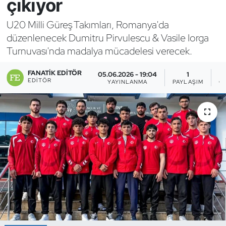
çıkıyor
Bocce Bowling Dart
U20 Milli Güreş Takımları, Romanya'da
düzenlenecek Dumitru Pirvulescu & Vasile Iorga
Boks
Turnuvası'nda madalya mücadelesi verecek.
Briç
FANATIK EDITÖR
05.06.2026 - 19:04
1
EDITÖR
YAYINLANMA
PAYLAŞIM
G
Buz Hokeyi
Buz Pateni
Çim Hokeyi
Cimnastik
Curling
Dağcılık