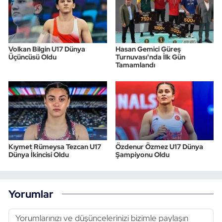
Volkan Bilgin U17 Dünya
Hasan Gemici Güreş
Üçüncüsü Oldu
Turnuvası'nda İlk Gün
Tamamlandı
Kıymet Rümeysa Tezcan U17
Özdenur Özmez U17 Dünya
Dünya İkincisi Oldu
Şampiyonu Oldu
Yorumlar