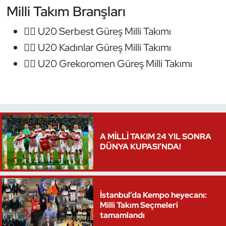
Milli Takım Branşları
Oryantiring
🤼‍♂️ U20 Serbest Güreş Milli Takımı
Özel Sporcular
🤼‍♀️ U20 Kadınlar Güreş Milli Takımı
🤼‍♂️ U20 Grekoromen Güreş Milli Takımı
Paralimpik
Ragbi
Satranç
A MİLLİ TAKIM 24 YIL SONRA
Su Topu
DÜNYA KUPASI’NDA!
Sualtı Sporları
Tekvando
İstanbul’da Kempo heyecanı:
Milli Takım Seçmeleri
tamamlandı
Tenis