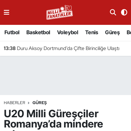
Atıcılık
Futbol
Basketbol
Voleybol
Tenis
Güreş
B
Atletizm
13:38
Duru Aksoy Dortmund’da Çifte Birinciliğe Ulaştı
Badminton
Basketbol
Beyzbol
Bilardo
HABERLER
GÜREŞ
U20 Milli Güreşçiler
Binicilik
Romanya’da mindere
Bisiklet