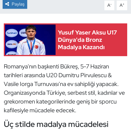
Paylaş
-
+
A
A
Dans Sporları
Dövüş Sanatı
Yusuf Yaser Aksu U17
Dünya'da Bronz
E-Spor
Madalya Kazandı
Eskrim
Romanya'nın başkenti Bükreş, 5-7 Haziran
Futbol
tarihleri arasında U20 Dumitru Pirvulescu &
Vasile Iorga Turnuvası'na ev sahipliği yapacak.
Futsal
Organizasyonda Türkiye, serbest stil, kadınlar ve
grekoromen kategorilerinde geniş bir sporcu
Genel
kafilesiyle mücadele edecek.
Golf
Üç stilde madalya mücadelesi