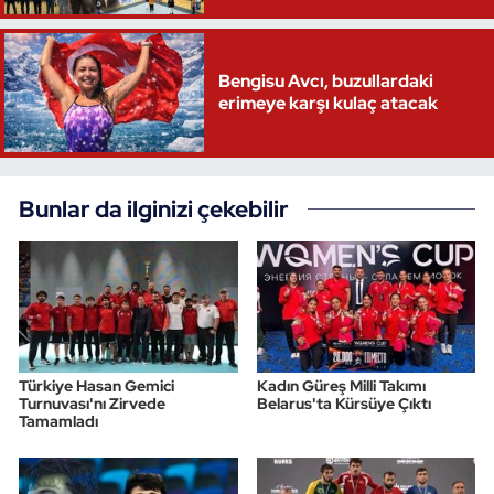
Triatlon
Bengisu Avcı, buzullardaki
Voleybol
erimeye karşı kulaç atacak
Vücut Geliştirme Fitness
Bunlar da ilginizi çekebilir
Wushu Kungfu
Yelken
Yüzme
Türkiye Hasan Gemici
Kadın Güreş Milli Takımı
Turnuvası'nı Zirvede
Belarus'ta Kürsüye Çıktı
Tamamladı