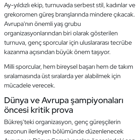
Güreş
Ay-yıldızlı ekip, turnuvada serbest stil, kadınlar ve
grekoromen güreş branşlarında mindere çıkacak.
Halter
Avrupa'nın önemli yaş grubu
organizasyonlarından biri olarak gösterilen
Hava Sporları
turnuva, genç sporcular için uluslararası tecrübe
Hentbol
kazanma açısından büyük önem taşıyor.
Milli sporcular, hem bireysel başarı hem de takım
İşitme Engelli Sporcular
sıralamasında üst sıralarda yer alabilmek için
Judo ve Kuraş
mücadele verecek.
Kano ve Rafting
Dünya ve Avrupa şampiyonaları
öncesi kritik prova
Karate
Bükreş'teki organizasyon, genç güreşçilerin
Kayak
sezonun ilerleyen bölümünde düzenlenecek