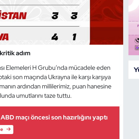
kritik adım
ı Elemeleri H Grubu’nda mücadele eden
Y
ptaki son maçında Ukrayna ile karşı karşıya
manın ardından millilerimiz, puan hanesine
lunda umutlarını taze tuttu.
m ABD maçı öncesi son hazırlığını yaptı
le