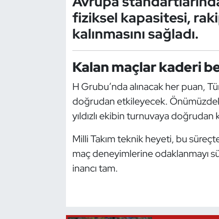
Avrupa standartlarınd
Kempo
fiziksel kapasitesi, ra
kalınmasını sağladı.
Kick Boks
Kürek
Kalan maçlar kaderi be
Masa Tenisi
H Grubu’nda alınacak her puan, Türk
doğrudan etkileyecek. Önümüzdeki k
Modern Pentatlon
yıldızlı ekibin turnuvaya doğrudan ka
Motor Sporları
Milli Takım teknik heyeti, bu süreç
maç deneyimlerine odaklanmayı sürd
Muay Thai
inancı tam.
Okçuluk
Optimist