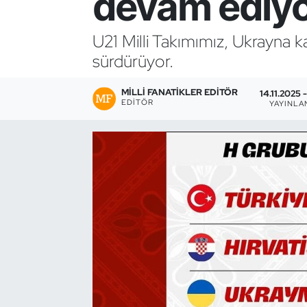
devam ediy
Bocce Bowling Dart
U21 Milli Takımımız, Ukrayna 
sürdürüyor.
Boks
MILLI FANATIKLER EDITÖR
Briç
14.11.2025 
EDITÖR
YAYINLA
Buz Hokeyi
Buz Pateni
Çim Hokeyi
Cimnastik
Curling
Dağcılık