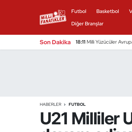
Futbol
Basketbol
V
Atıcılık
Diğer Branşlar
Atletizm
Son Dakika
18:11
Milli Yüzücüler Avrup
Badminton
Basketbol
Beyzbol
Bilardo
HABERLER
FUTBOL
U21 Milliler
Binicilik
Bisiklet