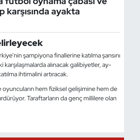
a futbol oynama çabası ve
kip karşısında ayakta
lirleyecek
iye’nin şampiyona finallerine katılma şansını
arşılaşmalarda alınacak galibiyetler, ay-
tılma ihtimalini artıracak.
te oyuncuların hem fiziksel gelişimine hem de
ürüyor. Taraftarların da genç millilere olan