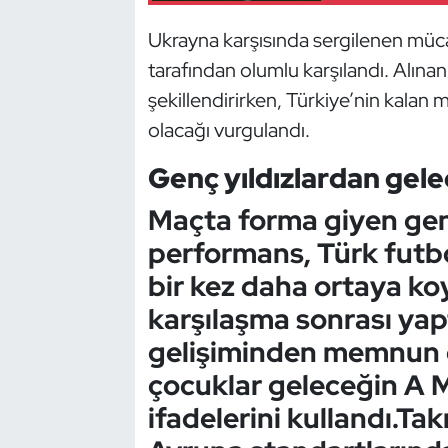
Güreş
Ukrayna karşısında sergilenen müca
Halter
tarafından olumlu karşılandı. Alın
şekillendirirken, Türkiye’nin kalan
Hava Sporları
olacağı vurgulandı.
Hentbol
Genç yıldızlardan ge
İşitme Engelli Sporcular
Maçta forma giyen gen
performans, Türk futb
Judo ve Kuraş
bir kez daha ortaya koy
karşılaşma sonrası yap
Kano ve Rafting
gelişiminden memnun o
Karate
çocuklar geleceğin A Mi
ifadelerini kullandı.Ta
Kayak