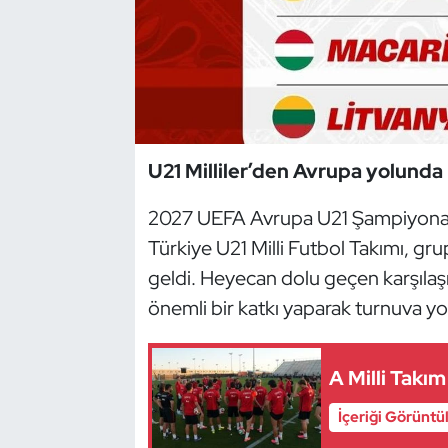
Dans Sporları
Dövüş Sanatı
E-Spor
U21 Milliler’den Avrupa yolunda 
Eskrim
2027 UEFA Avrupa U21 Şampiyonas
Türkiye U21 Milli Futbol Takımı, gru
Futbol
geldi. Heyecan dolu geçen karşılaş
Futsal
önemli bir katkı yaparak turnuva yo
Genel
A Milli Takı
Golf
İçeriği Görüntü