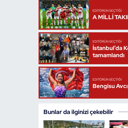
Oryantiring
EDITÖRÜN SEÇTIĞI
A MİLLİ TAK
Özel Sporcular
Paralimpik
EDITÖRÜN SEÇTIĞI
İstanbul’da 
Ragbi
tamamlandı
Satranç
EDITÖRÜN SEÇTIĞI
Su Topu
Bengisu Avcı,
Sualtı Sporları
Tekvando
Bunlar da ilginizi çekebilir
Tenis