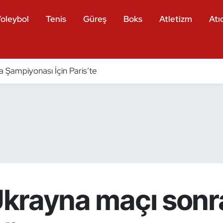
oleybol
Tenis
Güreş
Boks
Atletizm
Atıc
a Şampiyonası İçin Paris’te
 Ukrayna maçı sonr