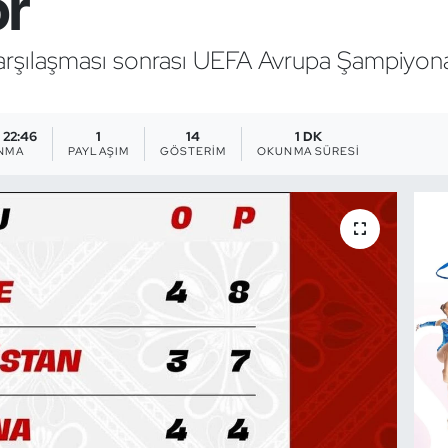
or
karşılaşması sonrası UEFA Avrupa Şampiyona
- 22:46
1
14
1 DK
NMA
PAYLAŞIM
GÖSTERIM
OKUNMA SÜRESI