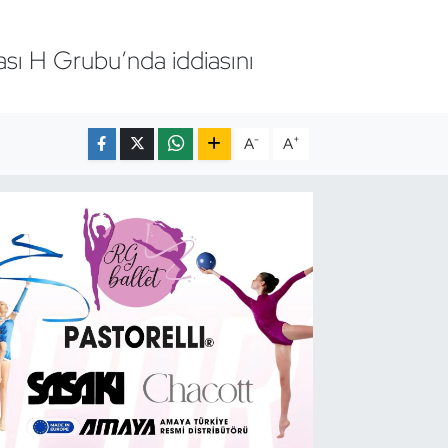
sı H Grubu’nda iddiasını
-
+
A
A