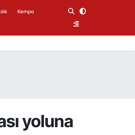
ılık
Kempo
ası yoluna