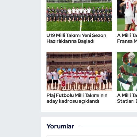
Triatlon
Voleybol
U19 Milli Takımı Yeni Sezon
A Millî T
Hazırlıklarına Başladı
Fransa M
Vücut Geliştirme Fitness
Wushu Kungfu
Yelken
Yüzme
Plaj Futbolu Milli Takımı'nın
A Milli T
aday kadrosu açıklandı
Statları 
Yorumlar