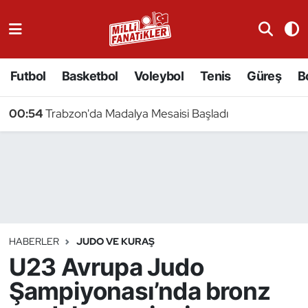
Atıcılık
Futbol
Basketbol
Voleybol
Tenis
Güreş
B
Atletizm
00:54
Trabzon'da Madalya Mesaisi Başladı
Badminton
Basketbol
Beyzbol
Bilardo
HABERLER
JUDO VE KURAŞ
U23 Avrupa Judo
Binicilik
Şampiyonası’nda bronz
Bisiklet