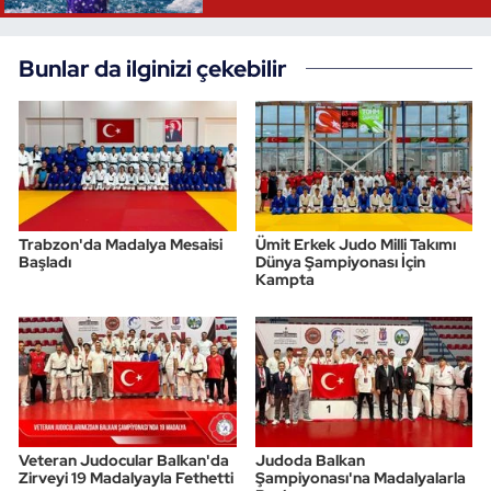
Bunlar da ilginizi çekebilir
Trabzon'da Madalya Mesaisi
Ümit Erkek Judo Milli Takımı
Başladı
Dünya Şampiyonası İçin
Kampta
Veteran Judocular Balkan'da
Judoda Balkan
Zirveyi 19 Madalyayla Fethetti
Şampiyonası'na Madalyalarla