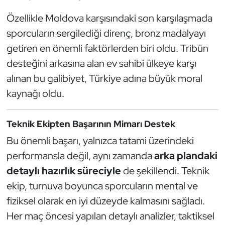
Kempo
Özellikle Moldova karşısındaki son karşılaşmada
sporcuların sergilediği direnç, bronz madalyayı
Kick Boks
getiren en önemli faktörlerden biri oldu. Tribün
Kürek
desteğini arkasına alan ev sahibi ülkeye karşı
alınan bu galibiyet, Türkiye adına büyük moral
Masa Tenisi
kaynağı oldu.
Modern Pentatlon
Teknik Ekipten Başarının Mimarı Destek
Motor Sporları
Bu önemli başarı, yalnızca tatami üzerindeki
performansla değil, aynı zamanda
arka plandaki
Muay Thai
detaylı hazırlık süreciyle
de şekillendi. Teknik
ekip, turnuva boyunca sporcuların mental ve
Okçuluk
fiziksel olarak en iyi düzeyde kalmasını sağladı.
Optimist
Her maç öncesi yapılan detaylı analizler, taktiksel