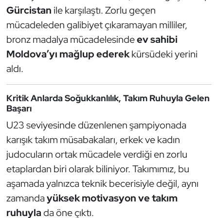
Güreş
Gürcistan
ile karşılaştı. Zorlu geçen
mücadeleden galibiyet çıkaramayan milliler,
Halter
bronz madalya mücadelesinde
ev sahibi
Hava Sporları
Moldova’yı mağlup ederek
kürsüdeki yerini
aldı.
Hentbol
Kritik Anlarda Soğukkanlılık, Takım Ruhuyla Gelen
İşitme Engelli Sporcular
Başarı
U23 seviyesinde düzenlenen şampiyonada
Judo ve Kuraş
karışık takım müsabakaları, erkek ve kadın
Kano ve Rafting
judocuların ortak mücadele verdiği en zorlu
etaplardan biri olarak biliniyor. Takımımız, bu
Karate
aşamada yalnızca teknik becerisiyle değil, aynı
zamanda
yüksek motivasyon ve takım
Kayak
ruhuyla
da öne çıktı.