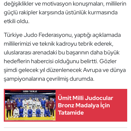
değişiklikler ve motivasyon konuşmaları, millilerin
Oryantiring
güçlü rakipler karşısında üstünlük kurmasında
etkili oldu.
Özel Sporcular
Türkiye Judo Federasyonu, yaptığı açıklamada
Paralimpik
millilerimizi ve teknik kadroyu tebrik ederek,
uluslararası arenadaki bu başarının daha büyük
Ragbi
hedeflerin habercisi olduğunu belirtti. Gözler
Satranç
şimdi gelecek yıl düzenlenecek Avrupa ve dünya
şampiyonalarına çevrilmiş durumda.
Su Topu
Ümit Milli Judocular
Sualtı Sporları
Bronz Madalya İçin
Tatamide
Tekvando
Tenis