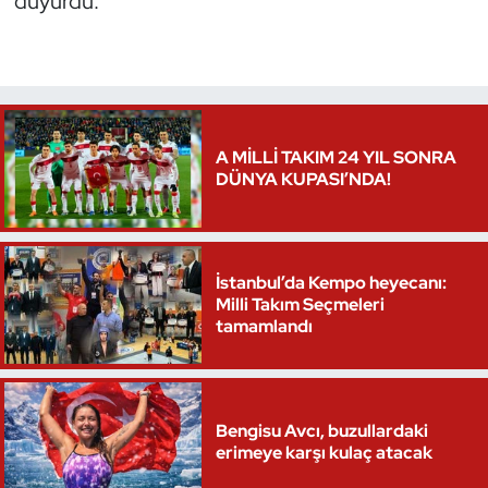
duyurdu.
A MİLLİ TAKIM 24 YIL SONRA
DÜNYA KUPASI’NDA!
İstanbul’da Kempo heyecanı:
Milli Takım Seçmeleri
tamamlandı
Bengisu Avcı, buzullardaki
erimeye karşı kulaç atacak