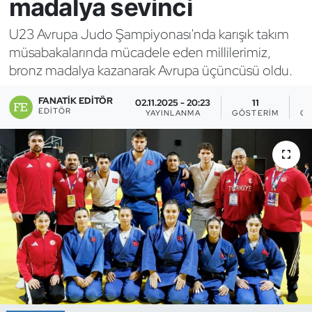
madalya sevinci
Bocce Bowling Dart
U23 Avrupa Judo Şampiyonası'nda karışık takım
müsabakalarında mücadele eden millilerimiz,
Boks
bronz madalya kazanarak Avrupa üçüncüsü oldu.
Briç
FANATIK EDITÖR
02.11.2025 - 20:23
11
EDITÖR
YAYINLANMA
GÖSTERIM
OK
Buz Hokeyi
Buz Pateni
Çim Hokeyi
Cimnastik
Curling
Dağcılık