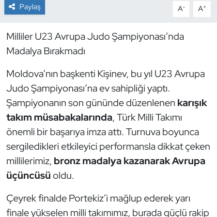
Paylaş
-
+
A
A
Dans Sporları
Milliler U23 Avrupa Judo Şampiyonası’nda
Dövüş Sanatı
Madalya Bırakmadı
E-Spor
Moldova’nın başkenti Kişinev, bu yıl U23 Avrupa
Judo Şampiyonası’na ev sahipliği yaptı.
Eskrim
Şampiyonanın son gününde düzenlenen
karışık
takım müsabakalarında
, Türk Milli Takımı
Futbol
önemli bir başarıya imza attı. Turnuva boyunca
sergiledikleri etkileyici performansla dikkat çeken
Futsal
millilerimiz,
bronz madalya kazanarak Avrupa
Genel
üçüncüsü
oldu.
Golf
Çeyrek finalde Portekiz’i mağlup ederek yarı
finale yükselen milli takımımız, burada güçlü rakip