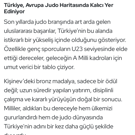
Türkiye, Avrupa Judo Haritasında Kalıcı Yer
Ediniyor
Triatlon
Son yıllarda judo branşında art arda gelen
Voleybol
uluslararası başarılar, Türkiye’nin bu alanda
istikrarlı bir yükseliş içinde olduğunu gösteriyor.
Vücut Geliştirme Fitness
Özellikle genç sporcuların U23 seviyesinde elde
ettiği dereceler, geleceğin A Milli kadroları için
Wushu Kungfu
umut verici bir tablo çiziyor.
Yelken
Kişinev’deki bronz madalya, sadece bir ödül
Yüzme
değil; uzun süredir yapılan yatırım, disiplinli
çalışma ve kararlı yürüyüşün doğal bir sonucu.
Milliler, aldıkları bu dereceyle hem ülkemizi
gururlandırdı hem de judo dünyasında
Türkiye'nin adını bir kez daha güçlü şekilde