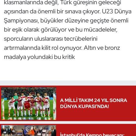
klasmanlarında değil, Türk güreşinin geleceği
Oryantiring
açısından da önemli bir sınava çıkıyor. U23 Dünya
Şampiyonası, büyükler düzeyine geçişte önemli
Özel Sporcular
bir eşik olarak görülüyor ve bu mücadeleler,
sporcuların uluslararası tecrübelerini
Paralimpik
artırmalarında kilit rol oynuyor. Altın ve bronz
Ragbi
madalya yolundaki bu kritik
Satranç
Su Topu
A MİLLİ TAKIM 24 YIL SONRA
Sualtı Sporları
DÜNYA KUPASI’NDA!
Tekvando
Tenis
İstanbul’da Kempo heyecanı: