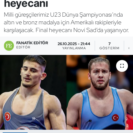
heyecanı
Bocce Bowling Dart
Milli güreşçilerimiz U23 Dünya Şampiyonası’nda
altın ve bronz madalya için Amerikalı rakipleriyle
Boks
karşılaşacak. Final heyecanı Novi Sad’da yaşanıyor.
Briç
FANATIK EDITÖR
26.10.2025 - 21:44
7
EDITÖR
YAYINLANMA
GÖSTERIM
O
Buz Hokeyi
Buz Pateni
Çim Hokeyi
Cimnastik
Curling
Dağcılık