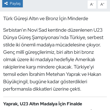
Paylaş
-
+
A
A
Dans Sporları
Türk Güreşi Altın ve Bronz İçin Minderde
Dövüş Sanatı
Sırbistan’ın Novi Sad kentinde düzenlenen U23
E-Spor
Dünya Güreş Şampiyonası’nda Türkiye, serbest
stilde iki önemli madalya mücadelesine çıkıyor.
Eskrim
Genç millî güreşçilerimiz, biri altın biri bronz
olmak üzere iki madalya hedefiyle Amerikalı
Futbol
rakiplerine karşı mindere çıkacak. Türkiye’yi
temsil eden İbrahim Metehan Yaprak ve Hakan
Futsal
Büyükçingil, bugüne kadar gösterdikleri
Genel
performansla dikkatleri üzerine çekti.
Golf
Yaprak, U23 Altın Madalya İçin Finalde