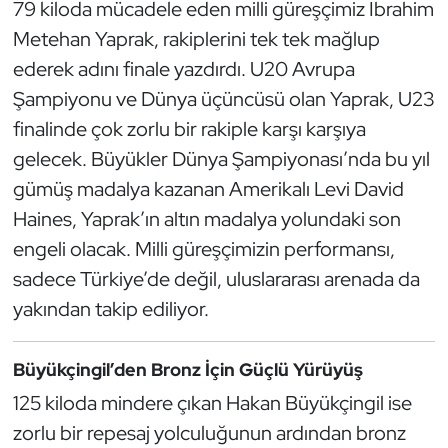
79 kiloda mücadele eden milli güreşçimiz İbrahim
Güreş
Metehan Yaprak, rakiplerini tek tek mağlup
Halter
ederek adını finale yazdırdı. U20 Avrupa
Şampiyonu ve Dünya üçüncüsü olan Yaprak, U23
Hava Sporları
finalinde çok zorlu bir rakiple karşı karşıya
gelecek. Büyükler Dünya Şampiyonası’nda bu yıl
Hentbol
gümüş madalya kazanan Amerikalı Levi David
İşitme Engelli Sporcular
Haines, Yaprak’ın altın madalya yolundaki son
engeli olacak. Milli güreşçimizin performansı,
Judo ve Kuraş
sadece Türkiye’de değil, uluslararası arenada da
yakından takip ediliyor.
Kano ve Rafting
Karate
Büyükçingil’den Bronz İçin Güçlü Yürüyüş
125 kiloda mindere çıkan Hakan Büyükçingil ise
Kayak
zorlu bir repesaj yolculuğunun ardından bronz