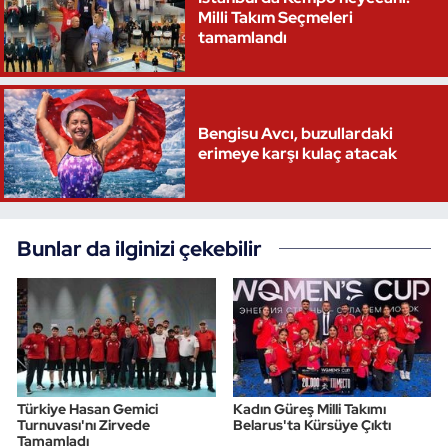
Milli Takım Seçmeleri
tamamlandı
Triatlon
Voleybol
Bengisu Avcı, buzullardaki
Vücut Geliştirme Fitness
erimeye karşı kulaç atacak
Wushu Kungfu
Yelken
Bunlar da ilginizi çekebilir
Yüzme
Türkiye Hasan Gemici
Kadın Güreş Milli Takımı
Turnuvası'nı Zirvede
Belarus'ta Kürsüye Çıktı
Tamamladı