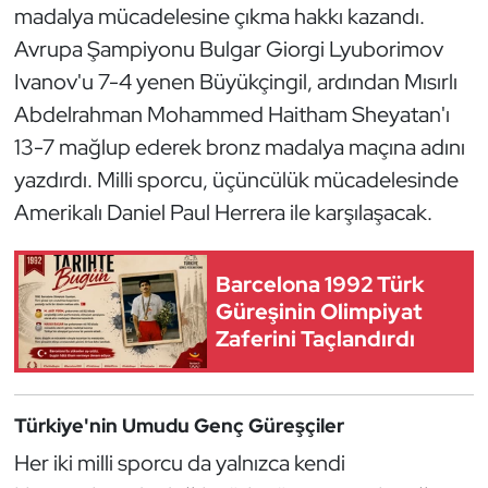
madalya mücadelesine çıkma hakkı kazandı.
Kempo
Avrupa Şampiyonu Bulgar Giorgi Lyuborimov
Kick Boks
Ivanov'u 7-4 yenen Büyükçingil, ardından Mısırlı
Abdelrahman Mohammed Haitham Sheyatan'ı
Kürek
13-7 mağlup ederek bronz madalya maçına adını
yazdırdı. Milli sporcu, üçüncülük mücadelesinde
Masa Tenisi
Amerikalı Daniel Paul Herrera ile karşılaşacak.
Modern Pentatlon
Barcelona 1992 Türk
Motor Sporları
Güreşinin Olimpiyat
Zaferini Taçlandırdı
Muay Thai
Okçuluk
Türkiye'nin Umudu Genç Güreşçiler
Her iki milli sporcu da yalnızca kendi
Optimist