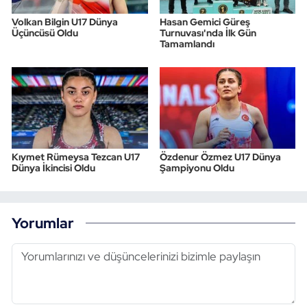
Volkan Bilgin U17 Dünya
Hasan Gemici Güreş
Üçüncüsü Oldu
Turnuvası'nda İlk Gün
Tamamlandı
Kıymet Rümeysa Tezcan U17
Özdenur Özmez U17 Dünya
Dünya İkincisi Oldu
Şampiyonu Oldu
Yorumlar