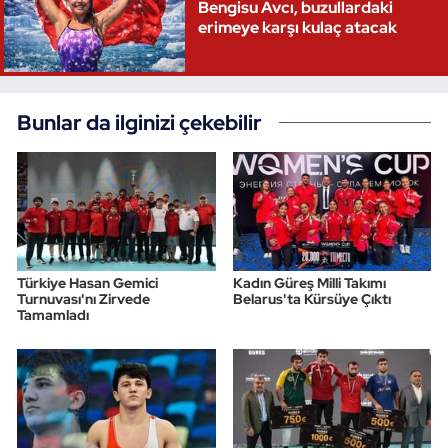
Bengisu Avcı, buzullardaki
erimeye karşı kulaç atacak
Bunlar da ilginizi çekebilir
Türkiye Hasan Gemici
Kadın Güreş Milli Takımı
Turnuvası'nı Zirvede
Belarus'ta Kürsüye Çıktı
Tamamladı