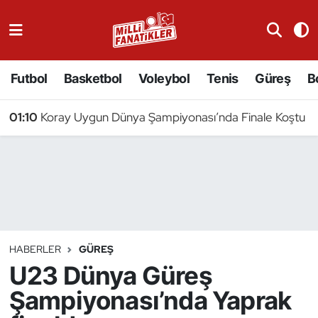
Atıcılık
Futbol
Basketbol
Voleybol
Tenis
Güreş
B
Atletizm
01:10
Koray Uygun Dünya Şampiyonası’nda Finale Koştu
Badminton
Basketbol
Beyzbol
Bilardo
HABERLER
GÜREŞ
U23 Dünya Güreş
Binicilik
Şampiyonası’nda Yaprak
Bisiklet