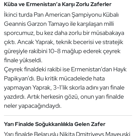
Küba ve Ermenistan’a Karşı Zorlu Zaferler
Kempo
İkinci turda Pan American Şampiyonu Kübalı
Kick Boks
Geannis Garzon Tamayo ile karşılaşan milli
sporcumuz, bu kez daha zorlu bir müsabakaya
Kürek
çıktı. Ancak Yaprak, teknik becerisi ve stratejik
güreşiyle rakibini 10-8 mağlup ederek çeyrek
Masa Tenisi
finale yükseldi.
Modern Pentatlon
Çeyrek finaldeki rakibi ise Ermenistan’dan Hayk
Papikyan’dı. Bu kritik mücadelede hata
Motor Sporları
yapmayan Yaprak, 3-1’lik skorla adını yarı finale
yazdırdı. Artık herkesin gözü, onun yarı finalde
Muay Thai
neler yapacağındaydı.
Okçuluk
Yarı Finalde Soğukkanlılıkla Gelen Zafer
Optimist
Yarı finalde Belaruslu Nikita Dmitriyevs Mayeuski