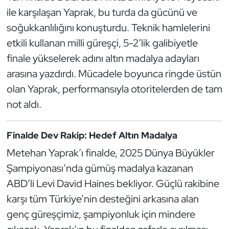
ile karşılaşan Yaprak, bu turda da gücünü ve
Oryantiring
soğukkanlılığını konuşturdu. Teknik hamlelerini
Özel Sporcular
etkili kullanan milli güreşçi, 5-2’lik galibiyetle
finale yükselerek adını altın madalya adayları
Paralimpik
arasına yazdırdı. Mücadele boyunca ringde üstün
olan Yaprak, performansıyla otoritelerden de tam
Ragbi
not aldı.
Satranç
Finalde Dev Rakip: Hedef Altın Madalya
Su Topu
Metehan Yaprak’ı finalde, 2025 Dünya Büyükler
Şampiyonası’nda gümüş madalya kazanan
Sualtı Sporları
ABD’li Levi David Haines bekliyor. Güçlü rakibine
Tekvando
karşı tüm Türkiye’nin desteğini arkasına alan
genç güreşçimiz, şampiyonluk için mindere
Tenis