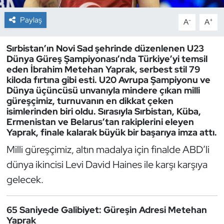
Paylaş
-
+
A
A
Dans Sporları
Sırbistan’ın Novi Sad şehrinde düzenlenen U23
Dövüş Sanatı
Dünya Güreş Şampiyonası’nda Türkiye’yi temsil
eden İbrahim Metehan Yaprak, serbest stil 79
E-Spor
kiloda fırtına gibi esti. U20 Avrupa Şampiyonu ve
Dünya üçüncüsü unvanıyla mindere çıkan milli
Eskrim
güreşçimiz, turnuvanın en dikkat çeken
isimlerinden biri oldu. Sırasıyla Sırbistan, Küba,
Ermenistan ve Belarus’tan rakiplerini eleyen
Futbol
Yaprak, finale kalarak büyük bir başarıya imza attı.
Milli güreşçimiz, altın madalya için finalde ABD’li
Futsal
dünya ikincisi Levi David Haines ile karşı karşıya
Genel
gelecek.
Golf
65 Saniyede Galibiyet: Güreşin Adresi Metehan
Yaprak