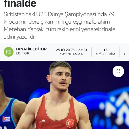
finalde
Bocce Bowling Dart
Sırbistan’daki U23 Dünya Şampiyonası’nda 79
kiloda mindere çıkan milli güreşçimiz İbrahim
Boks
Metehan Yaprak, tüm rakiplerini yenerek finale
adını yazdırdı.
Briç
FANATIK EDITÖR
25.10.2025 - 23:31
13
Buz Hokeyi
EDITÖR
YAYINLANMA
GÖSTERIM
OK
Buz Pateni
Çim Hokeyi
Cimnastik
Curling
Dağcılık