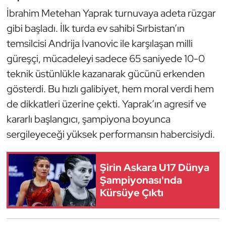
Güreş
İbrahim Metehan Yaprak turnuvaya adeta rüzgar
gibi başladı. İlk turda ev sahibi Sırbistan’ın
Halter
temsilcisi Andrija Ivanovic ile karşılaşan milli
Hava Sporları
güreşçi, mücadeleyi sadece 65 saniyede 10-0
teknik üstünlükle kazanarak gücünü erkenden
Hentbol
gösterdi. Bu hızlı galibiyet, hem moral verdi hem
de dikkatleri üzerine çekti. Yaprak’ın agresif ve
İşitme Engelli Sporcular
kararlı başlangıcı, şampiyona boyunca
Judo ve Kuraş
sergileyeceği yüksek performansın habercisiydi.
Kano ve Rafting
Şirin Askara U17 Dünya
Şampiyonası'nda
Karate
Kürsüye Çıktı
Kayak