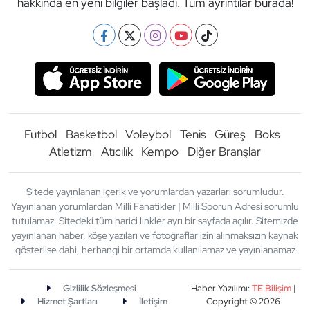
hakkında en yeni bilgiler başladı. Tüm ayrıntılar burada!
Futbol
Basketbol
Voleybol
Tenis
Güreş
Boks
Atletizm
Atıcılık
Kempo
Diğer Branşlar
Sitede yayınlanan içerik ve yorumlardan yazarları sorumludur.
Yayınlanan yorumlardan Milli Fanatikler | Milli Sporun Adresi sorumlu
tutulamaz. Sitedeki tüm harici linkler ayrı bir sayfada açılır. Sitemizde
yayınlanan haber, köşe yazıları ve fotoğraflar izin alınmaksızın kaynak
gösterilse dahi, herhangi bir ortamda kullanılamaz ve yayınlanamaz
Gizlilik Sözleşmesi
Haber Yazılımı:
TE Bilişim
|
Hizmet Şartları
İletişim
Copyright © 2026