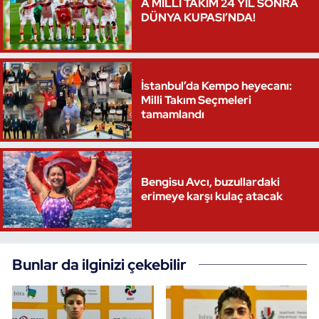
A MİLLİ TAKIM 24 YIL SONRA
DÜNYA KUPASI’NDA!
İstanbul’da Kempo heyecanı:
Milli Takım Seçmeleri
tamamlandı
Bengisu Avcı, buzullardaki
erimeye karşı kulaç atacak
Bunlar da ilginizi çekebilir