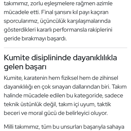
Güreş
takımımız, zorlu eşleşmelere rağmen azimle
mücadele etti. Final şansını kıl payı kaçıran
Halter
sporcularımız, üçüncülük karşılaşmalarında
gösterdikleri kararlı performansla rakiplerini
Hava Sporları
geride bırakmayı başardı.
Hentbol
Kumite disiplininde dayanıklılıkla
İşitme Engelli Sporcular
gelen başarı
Judo ve Kuraş
Kumite, karatenin hem fiziksel hem de zihinsel
dayanıklılığı en çok sınayan dallarından biri. Takım
Kano ve Rafting
halinde mücadele edilen bu kategoride, sadece
teknik üstünlük değil, takım içi uyum, taktik
Karate
beceri ve moral gücü de belirleyici oluyor.
Kayak
Milli takımımız, tüm bu unsurları başarıyla sahaya