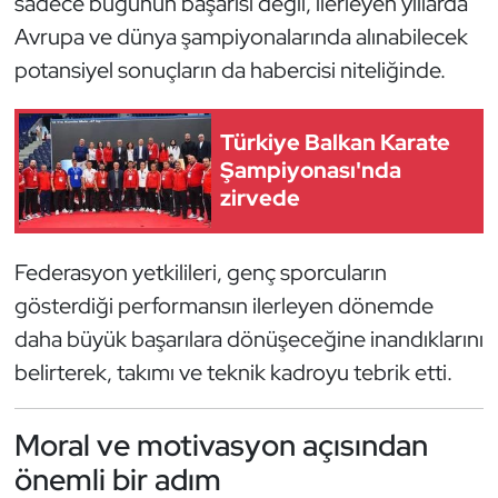
sadece bugünün başarısı değil, ilerleyen yıllarda
Oryantiring
Avrupa ve dünya şampiyonalarında alınabilecek
potansiyel sonuçların da habercisi niteliğinde.
Özel Sporcular
Türkiye Balkan Karate
Paralimpik
Şampiyonası'nda
zirvede
Ragbi
Satranç
Federasyon yetkilileri, genç sporcuların
gösterdiği performansın ilerleyen dönemde
Su Topu
daha büyük başarılara dönüşeceğine inandıklarını
belirterek, takımı ve teknik kadroyu tebrik etti.
Sualtı Sporları
Tekvando
Moral ve motivasyon açısından
önemli bir adım
Tenis