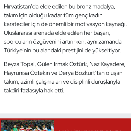
Hırvatistan'da elde edilen bu bronz madalya,
Triatlon
takım için olduğu kadar tüm genç kadın
karateciler için de önemli bir motivasyon kaynağı.
Voleybol
Uluslararası arenada elde edilen her başarı,
sporcuların özgüvenini artırırken, aynı zamanda
Vücut Geliştirme Fitness
Türkiye’nin bu alandaki prestijini de yükseltiyor.
Wushu Kungfu
Beyza Topal, Gülen Irmak Öztürk, Naz Kayadere,
Yelken
Hayrunisa Öztekin ve Derya Bozkurt’tan oluşan
takım, azimli çalışmaları ve disiplinli duruşlarıyla
Yüzme
takdiri fazlasıyla hak etti.