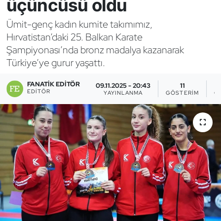
üçüncüsü oldu
Bocce Bowling Dart
Ümit-genç kadın kumite takımımız,
Hırvatistan’daki 25. Balkan Karate
Boks
Şampiyonası’nda bronz madalya kazanarak
Türkiye’ye gurur yaşattı.
Briç
FANATIK EDITÖR
09.11.2025 - 20:43
11
Buz Hokeyi
EDITÖR
YAYINLANMA
GÖSTERIM
O
Buz Pateni
Çim Hokeyi
Cimnastik
Curling
Dağcılık