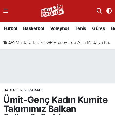
Atıcılık
Futbol
Basketbol
Voleybol
Tenis
Güreş
B
Atletizm
18:04
Mustafa Tarakcı GP Prešov II’de Altın Madalya Kazandı
Badminton
Basketbol
Beyzbol
Bilardo
HABERLER
KARATE
Ümit-Genç Kadın Kumite
Binicilik
Takımımız Balkan
Bisiklet