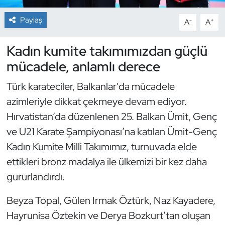
Paylaş
-
+
A
A
Dans Sporları
Kadın kumite takımımızdan güçlü
Dövüş Sanatı
mücadele, anlamlı derece
E-Spor
Türk karateciler, Balkanlar'da mücadele
azimleriyle dikkat çekmeye devam ediyor.
Eskrim
Hırvatistan’da düzenlenen 25. Balkan Ümit, Genç
Futbol
ve U21 Karate Şampiyonası’na katılan Ümit-Genç
Kadın Kumite Milli Takımımız, turnuvada elde
Futsal
ettikleri bronz madalya ile ülkemizi bir kez daha
gururlandırdı.
Genel
Beyza Topal, Gülen Irmak Öztürk, Naz Kayadere,
Golf
Hayrunisa Öztekin ve Derya Bozkurt’tan oluşan