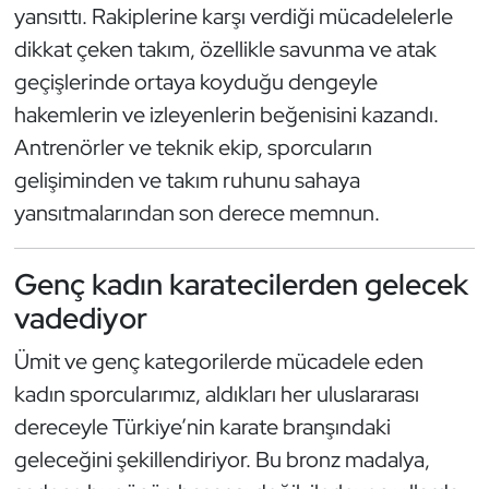
yansıttı. Rakiplerine karşı verdiği mücadelelerle
Kempo
dikkat çeken takım, özellikle savunma ve atak
Kick Boks
geçişlerinde ortaya koyduğu dengeyle
hakemlerin ve izleyenlerin beğenisini kazandı.
Kürek
Antrenörler ve teknik ekip, sporcuların
gelişiminden ve takım ruhunu sahaya
Masa Tenisi
yansıtmalarından son derece memnun.
Modern Pentatlon
Genç kadın karatecilerden gelecek
Motor Sporları
vadediyor
Muay Thai
Ümit ve genç kategorilerde mücadele eden
kadın sporcularımız, aldıkları her uluslararası
Okçuluk
dereceyle Türkiye’nin karate branşındaki
geleceğini şekillendiriyor. Bu bronz madalya,
Optimist