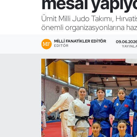
mesai yapıy
Bocce Bowling Dart
Ümit Milli Judo Takımı, Hırva
önemli organizasyonlarına hazı
Boks
MILLI FANATIKLER EDITÖR
Briç
09.06.2026
EDITÖR
YAYINL
Buz Hokeyi
Buz Pateni
Çim Hokeyi
Cimnastik
Curling
Dağcılık