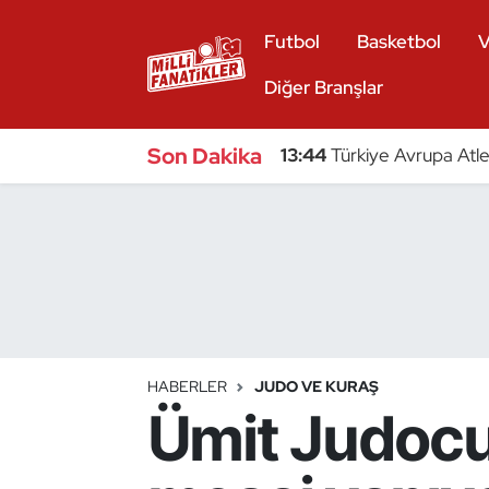
Futbol
Basketbol
V
Atıcılık
Diğer Branşlar
Atletizm
Son Dakika
13:44
Türkiye Avrupa Atle
Badminton
Basketbol
Beyzbol
Bilardo
HABERLER
JUDO VE KURAŞ
Ümit Judocu
Binicilik
Bisiklet