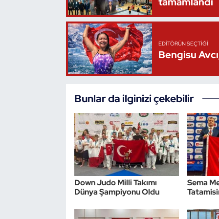
tamamlandı
Oryantiring
Özel Sporcular
EDITÖRÜN SEÇTIĞI
Bengisu Avcı,
Paralimpik
Ragbi
Bunlar da ilginizi çekebilir
Satranç
Su Topu
Sualtı Sporları
Down Judo Milli Takımı
Sema Me
Tekvando
Dünya Şampiyonu Oldu
Tatamisi
Tenis