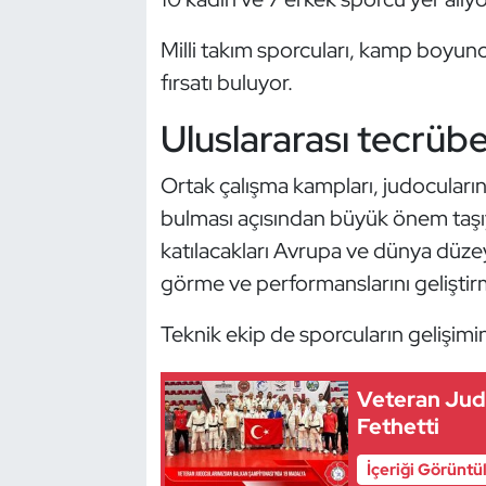
Güreş
Milli takım sporcuları, kamp boyun
Halter
fırsatı buluyor.
Hava Sporları
Uluslararası tecrübe
Hentbol
Ortak çalışma kampları, judocuların f
bulması açısından büyük önem taşıyo
İşitme Engelli Sporcular
katılacakları Avrupa ve dünya düze
görme ve performanslarını geliştirme
Judo ve Kuraş
Teknik ekip de sporcuların gelişimin
Kano ve Rafting
Karate
Veteran Judo
Fethetti
Kayak
İçeriği Görüntü