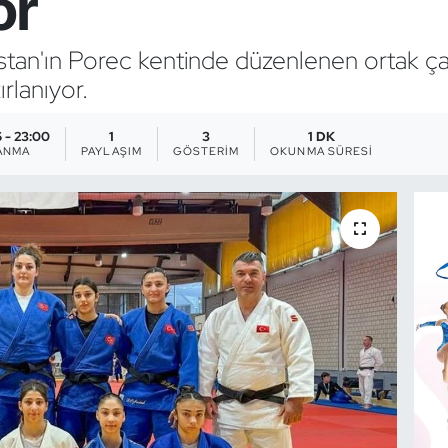
or
tistan'ın Porec kentinde düzenlenen ortak
rlanıyor.
 - 23:00
1
3
1 DK
ANMA
PAYLAŞIM
GÖSTERIM
OKUNMA SÜRESI