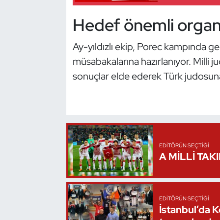
Kempo
Hedef önemli organ
Kick Boks
Ay-yıldızlı ekip, Porec kampında ger
Kürek
müsabakalarına hazırlanıyor. Milli ju
sonuçlar elde ederek Türk judosun
Masa Tenisi
Modern Pentatlon
Motor Sporları
EDITÖRÜN SEÇTIĞI
A MİLLİ TAK
Muay Thai
Okçuluk
EDITÖRÜN SEÇTIĞI
İstanbul’da 
Optimist