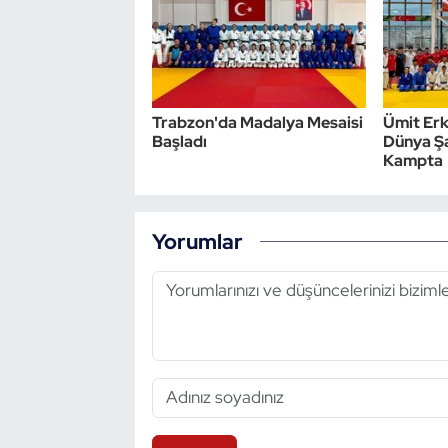
Triatlon
Voleybol
Trabzon'da Madalya Mesaisi
Ümit Erk
Başladı
Dünya Şa
Vücut Geliştirme Fitness
Kampta
Wushu Kungfu
Yorumlar
Yelken
Yüzme