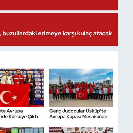
 buzullardaki erimeye karşı kulaç atacak
te Avrupa
Genç Judocular Üsküp'te
nde Kürsüye Çıktı
Avrupa Kupası Mesaisinde