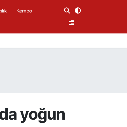
ılık
Kempo
nda yoğun