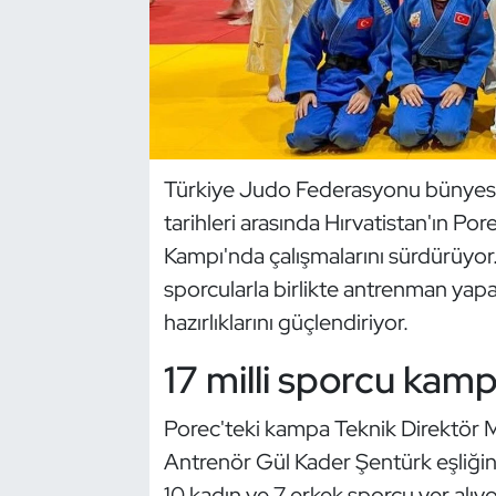
Dans Sporları
Dövüş Sanatı
E-Spor
Türkiye Judo Federasyonu bünyesin
tarihleri arasında Hırvatistan'ın Po
Eskrim
Kampı'nda çalışmalarını sürdürüyor. A
Futbol
sporcularla birlikte antrenman yap
hazırlıklarını güçlendiriyor.
Futsal
17 milli sporcu kamp
Genel
Porec'teki kampa Teknik Direktör M
Golf
Antrenör Gül Kader Şentürk eşliğind
10 kadın ve 7 erkek sporcu yer alıyo