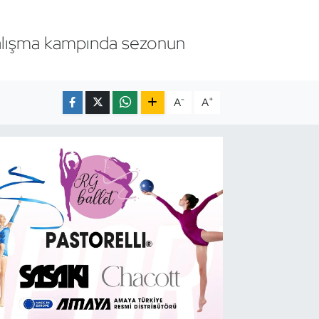
 çalışma kampında sezonun
-
+
A
A