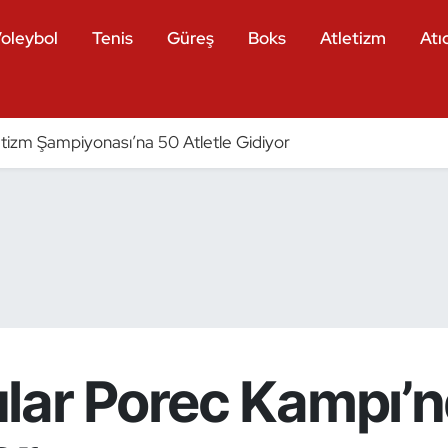
oleybol
Tenis
Güreş
Boks
Atletizm
Atıc
tizm Şampiyonası’na 50 Atletle Gidiyor
lar Porec Kampı’