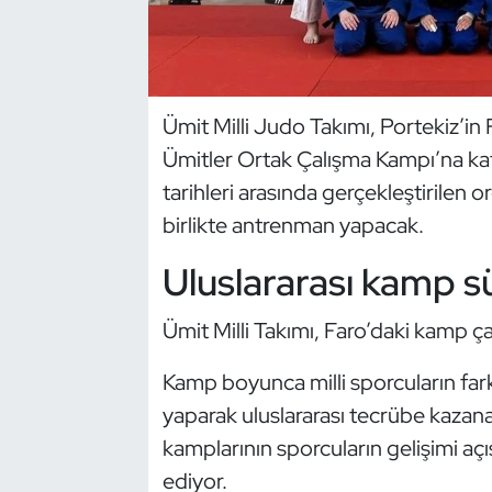
Dans Sporları
Dövüş Sanatı
Ümit Milli Judo Takımı, Portekiz’i
Ümitler Ortak Çalışma Kampı’na katı
E-Spor
tarihleri arasında gerçekleştirilen 
Eskrim
birlikte antrenman yapacak.
Uluslararası kamp sü
Futbol
Ümit Milli Takımı, Faro’daki kamp ç
Futsal
Kamp boyunca milli sporcuların fark
Genel
yaparak uluslararası tecrübe kazanac
Golf
kamplarının sporcuların gelişimi aç
ediyor.