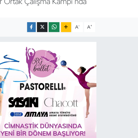
er Ortak Çalışma Kampı’nda
-
+
A
A