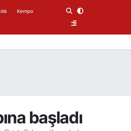
ılık
Kempo
pına başladı