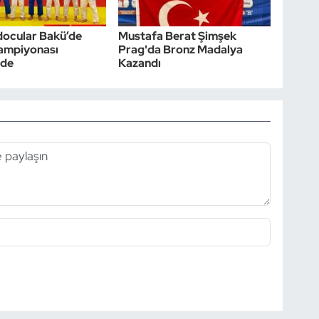
docular Bakü’de
Mustafa Berat Şimşek
ampiyonası
Prag'da Bronz Madalya
nde
Kazandı