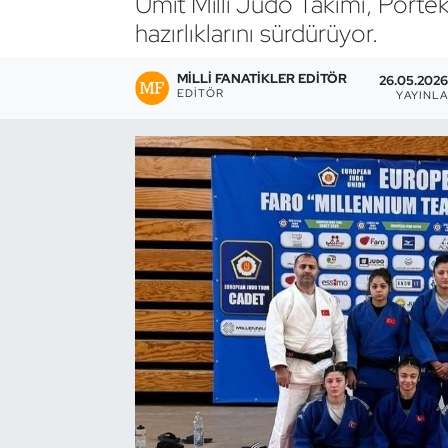
Ümit Milli Judo Takımı, Port
hazırlıklarını sürdürüyor.
Bocce Bowling Dart
MILLI FANATIKLER EDITÖR
26.05.2026
Boks
EDITÖR
YAYINL
Briç
Buz Hokeyi
Buz Pateni
Çim Hokeyi
Cimnastik
Curling
Dağcılık