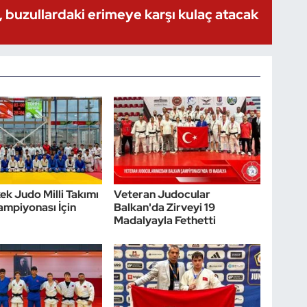
 buzullardaki erimeye karşı kulaç atacak
ek Judo Milli Takımı
Veteran Judocular
mpiyonası İçin
Balkan'da Zirveyi 19
Madalyayla Fethetti