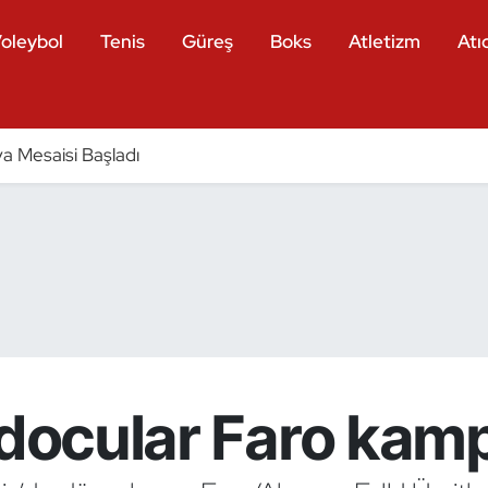
oleybol
Tenis
Güreş
Boks
Atletizm
Atıc
a Mesaisi Başladı
udocular Faro kam