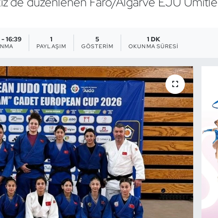
ekiz’de düzenlenen Faro/Algarve EJU Ümitl
 - 16:39
1
5
1 DK
ANMA
PAYLAŞIM
GÖSTERIM
OKUNMA SÜRESI