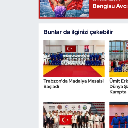
Bengisu Avcı,
Triatlon
Voleybol
Bunlar da ilginizi çekebilir
Vücut Geliştirme Fitness
Wushu Kungfu
Yelken
Trabzon'da Madalya Mesaisi
Ümit Erk
Yüzme
Başladı
Dünya Şa
Kampta