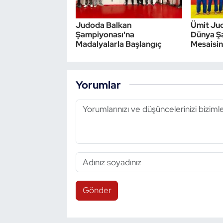
Judoda Balkan
Ümit Ju
Şampiyonası'na
Dünya Ş
Madalyalarla Başlangıç
Mesaisi
Yorumlar
Gönder