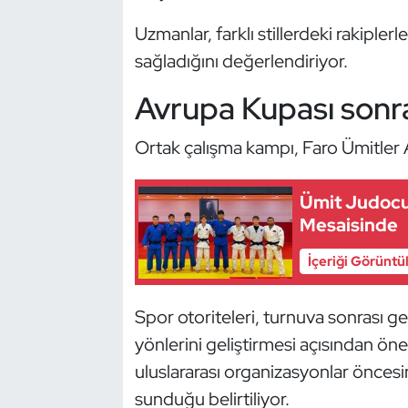
Güreş
Uzmanlar, farklı stillerdeki rakipler
Halter
sağladığını değerlendiriyor.
Avrupa Kupası sonras
Hava Sporları
Hentbol
Ortak çalışma kampı, Faro Ümitler 
İşitme Engelli Sporcular
Ümit Judocu
Mesaisinde
Judo ve Kuraş
İçeriği Görüntü
Kano ve Rafting
Spor otoriteleri, turnuva sonrası ge
Karate
yönlerini geliştirmesi açısından ön
uluslararası organizasyonlar öncesi
Kayak
sunduğu belirtiliyor.