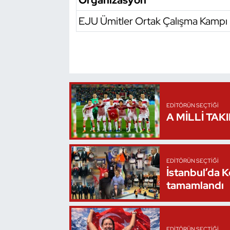
Organizasyon
Oryantiring
EJU Ümitler Ortak Çalışma Kampı
Özel Sporcular
Paralimpik
Ragbi
EDITÖRÜN SEÇTIĞI
A MİLLİ TAK
Satranç
Su Topu
EDITÖRÜN SEÇTIĞI
İstanbul’da 
Sualtı Sporları
tamamlandı
Tekvando
Tenis
EDITÖRÜN SEÇTIĞI