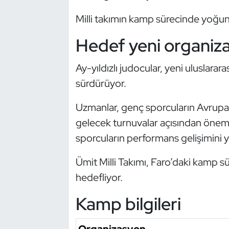
Kempo
Milli takımın kamp sürecinde yoğu
Kick Boks
Hedef yeni organiz
Kürek
Ay-yıldızlı judocular, yeni uluslara
sürdürüyor.
Masa Tenisi
Uzmanlar, genç sporcuların Avrupa
Modern Pentatlon
gelecek turnuvalar açısından önemli
sporcuların performans gelişimini yak
Motor Sporları
Ümit Milli Takımı, Faro’daki kamp s
Muay Thai
hedefliyor.
Okçuluk
Kamp bilgileri
Optimist