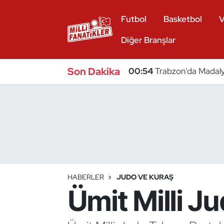
Futbol
Basketbol
V
Atıcılık
Diğer Branşlar
Atletizm
Son Dakika
00:54
Trabzon'da Madaly
Badminton
Basketbol
Beyzbol
Bilardo
HABERLER
JUDO VE KURAŞ
Ümit Milli J
Binicilik
Bisiklet