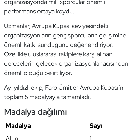
organizasyonda milli sporcular önemli
Oryantiring
performans ortaya koydu.
Özel Sporcular
Uzmanlar, Avrupa Kupası seviyesindeki
organizasyonların genç sporcuların gelişimine
Paralimpik
önemli katkı sunduğunu değerlendiriyor.
Özellikle uluslararası rakiplere karşı alınan
Ragbi
derecelerin gelecek organizasyonlar açısından
önemli olduğu belirtiliyor.
Satranç
Ay-yıldızlı ekip, Faro Ümitler Avrupa Kupası’nı
Su Topu
toplam 5 madalyayla tamamladı.
Sualtı Sporları
Madalya dağılımı
Tekvando
Madalya
Sayı
Tenis
Altın
1