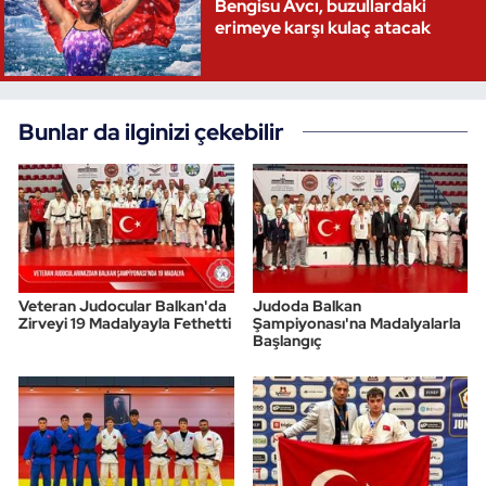
Bengisu Avcı, buzullardaki
erimeye karşı kulaç atacak
Bunlar da ilginizi çekebilir
Veteran Judocular Balkan'da
Judoda Balkan
Zirveyi 19 Madalyayla Fethetti
Şampiyonası'na Madalyalarla
Başlangıç