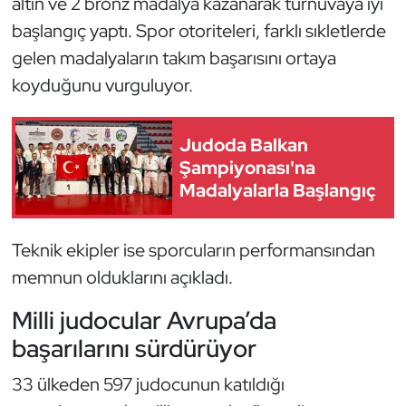
altın ve 2 bronz madalya kazanarak turnuvaya iyi
Kempo
başlangıç yaptı. Spor otoriteleri, farklı sıkletlerde
gelen madalyaların takım başarısını ortaya
Kick Boks
koyduğunu vurguluyor.
Kürek
Judoda Balkan
Masa Tenisi
Şampiyonası'na
Madalyalarla Başlangıç
Modern Pentatlon
Motor Sporları
Teknik ekipler ise sporcuların performansından
memnun olduklarını açıkladı.
Muay Thai
Milli judocular Avrupa’da
Okçuluk
başarılarını sürdürüyor
33 ülkeden 597 judocunun katıldığı
Optimist