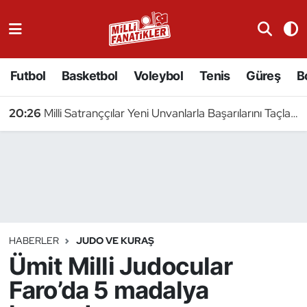
Atıcılık
Futbol
Basketbol
Voleybol
Tenis
Güreş
B
Atletizm
20:26
Milli Satranççılar Yeni Unvanlarla Başarılarını Taçlandırdı
Badminton
Basketbol
Beyzbol
Bilardo
HABERLER
JUDO VE KURAŞ
Ümit Milli Judocular
Binicilik
Faro’da 5 madalya
Bisiklet