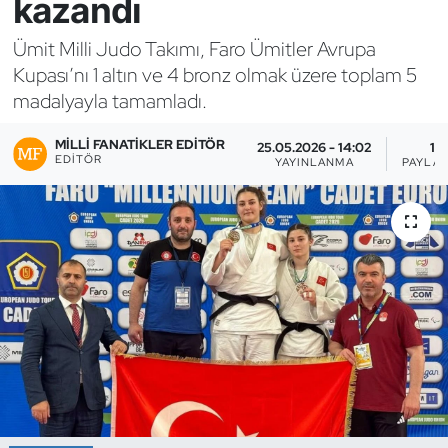
kazandı
Bocce Bowling Dart
Ümit Milli Judo Takımı, Faro Ümitler Avrupa
Kupası’nı 1 altın ve 4 bronz olmak üzere toplam 5
Boks
madalyayla tamamladı.
Briç
MILLI FANATIKLER EDITÖR
25.05.2026 - 14:02
1
EDITÖR
YAYINLANMA
PAYLAŞ
Buz Hokeyi
Buz Pateni
Çim Hokeyi
Cimnastik
Curling
Dağcılık