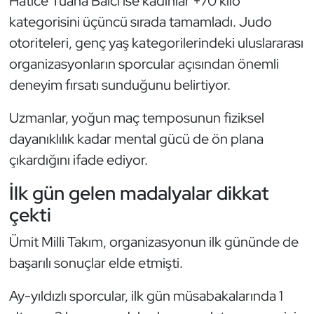
Hatice Tuana Balcı ise kadınlar +70 kilo
Güreş
kategorisini üçüncü sırada tamamladı. Judo
Halter
otoriteleri, genç yaş kategorilerindeki uluslararası
organizasyonların sporcular açısından önemli
Hava Sporları
deneyim fırsatı sunduğunu belirtiyor.
Hentbol
Uzmanlar, yoğun maç temposunun fiziksel
dayanıklılık kadar mental gücü de ön plana
İşitme Engelli Sporcular
çıkardığını ifade ediyor.
Judo ve Kuraş
İlk gün gelen madalyalar dikkat
çekti
Kano ve Rafting
Ümit Milli Takım, organizasyonun ilk gününde de
Karate
başarılı sonuçlar elde etmişti.
Kayak
Ay-yıldızlı sporcular, ilk gün müsabakalarında 1