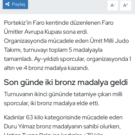
Paylaş
-
+
A
A
Dans Sporları
Portekiz’in Faro kentinde düzenlenen Faro
Dövüş Sanatı
Ümitler Avrupa Kupası sona erdi.
Organizasyonda mücadele eden Ümit Milli Judo
E-Spor
Takımı, turnuvayı toplam 5 madalyayla
tamamladı. Ay-yıldızlı sporcular, organizasyonda 1
Eskrim
altın ve 4 bronz madalya kazandı.
Futbol
Son günde iki bronz madalya geldi
Futsal
Turnuvanın ikinci gününde tatamiye çıkan milli
sporcular, iki bronz madalya elde etti.
Genel
Kadınlar 63 kilo kategorisinde mücadele eden
Golf
Duru Yılmaz bronz madalyanın sahibi olurken,