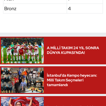
Bronz
4
Triatlon
Voleybol
Vücut Geliştirme Fitness
Wushu Kungfu
A MİLLİ TAKIM 24 YIL SONRA
DÜNYA KUPASI’NDA!
Yelken
Yüzme
İstanbul’da Kempo heyecanı:
Milli Takım Seçmeleri
tamamlandı