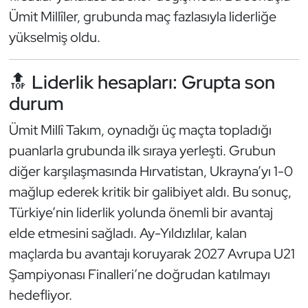
Güreş
Ümit Millîler, grubunda maç fazlasıyla liderliğe
yükselmiş oldu.
Halter
Hava Sporları
🔝 Liderlik hesapları: Grupta son
durum
Hentbol
Ümit Millî Takım, oynadığı üç maçta topladığı
İşitme Engelli Sporcular
puanlarla grubunda ilk sıraya yerleşti. Grubun
diğer karşılaşmasında Hırvatistan, Ukrayna’yı 1-0
Judo ve Kuraş
mağlup ederek kritik bir galibiyet aldı. Bu sonuç,
Türkiye’nin liderlik yolunda önemli bir avantaj
Kano ve Rafting
elde etmesini sağladı. Ay-Yıldızlılar, kalan
Karate
maçlarda bu avantajı koruyarak 2027 Avrupa U21
Şampiyonası Finalleri’ne doğrudan katılmayı
Kayak
hedefliyor.