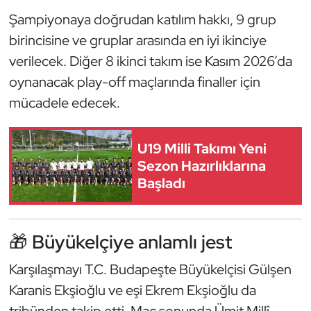
Kempo
Şampiyonaya doğrudan katılım hakkı, 9 grup
birincisine ve gruplar arasında en iyi ikinciye
Kick Boks
verilecek. Diğer 8 ikinci takım ise Kasım 2026’da
oynanacak play-off maçlarında finaller için
Kürek
mücadele edecek.
Masa Tenisi
U19 Milli Takımı Yeni
Modern Pentatlon
Sezon Hazırlıklarına
Başladı
Motor Sporları
Muay Thai
🎁 Büyükelçiye anlamlı jest
Okçuluk
Karşılaşmayı T.C. Budapeşte Büyükelçisi Gülşen
Karanis Ekşioğlu ve eşi Ekrem Ekşioğlu da
Optimist
tribünden takip etti. Maç sonunda Ümit Millî