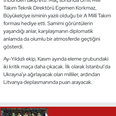
Takım Teknik Direktörü Egemen Korkmaz,
Oryantiring
Büyükelçiye isminin yazılı olduğu bir A Millî Takım
Özel Sporcular
forması hediye etti. Samimi görüntülerin
yaşandığı anlar, karşılaşmanın diplomatik
Paralimpik
anlamda da olumlu bir atmosferde geçtiğini
gösterdi.
Ragbi
Ay-Yıldızlı ekip, Kasım ayında eleme grubundaki
Satranç
iki kritik maça daha çıkacak. İlk olarak İstanbul’da
Su Topu
Ukrayna’yı ağırlayacak olan milliler, ardından
Litvanya deplasmanında puan arayacak.
Sualtı Sporları
Tekvando
Tenis