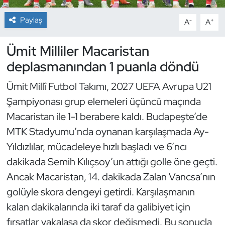
Paylaş
-
+
A
A
Dans Sporları
Ümit Milliler Macaristan
Dövüş Sanatı
deplasmanından 1 puanla döndü
E-Spor
Ümit Millî Futbol Takımı, 2027 UEFA Avrupa U21
Şampiyonası grup elemeleri üçüncü maçında
Eskrim
Macaristan ile 1-1 berabere kaldı. Budapeşte’de
Futbol
MTK Stadyumu’nda oynanan karşılaşmada Ay-
Yıldızlılar, mücadeleye hızlı başladı ve 6’ncı
Futsal
dakikada Semih Kılıçsoy’un attığı golle öne geçti.
Ancak Macaristan, 14. dakikada Zalan Vancsa’nın
Genel
golüyle skora dengeyi getirdi. Karşılaşmanın
Golf
kalan dakikalarında iki taraf da galibiyet için
fırsatlar yakalasa da skor değişmedi. Bu sonuçla