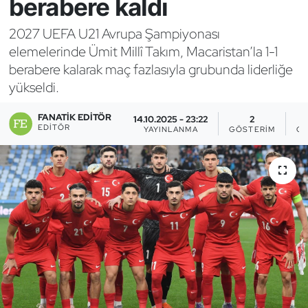
berabere kaldı
Bocce Bowling Dart
2027 UEFA U21 Avrupa Şampiyonası
elemelerinde Ümit Millî Takım, Macaristan’la 1-1
Boks
berabere kalarak maç fazlasıyla grubunda liderliğe
yükseldi.
Briç
FANATIK EDITÖR
14.10.2025 - 23:22
2
Buz Hokeyi
EDITÖR
YAYINLANMA
GÖSTERIM
OK
Buz Pateni
Çim Hokeyi
Cimnastik
Curling
Dağcılık