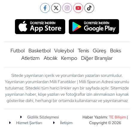
Futbol
Basketbol
Voleybol
Tenis
Güreş
Boks
Atletizm
Atıcılık
Kempo
Diğer Branşlar
Sitede yayınlanan içerik ve yorumlardan yazarları sorumludur.
Yayınlanan yorumlardan Milli Fanatikler | Milli Sporun Adresi sorumlu
tutulamaz. Sitedeki tüm harici linkler ayrı bir sayfada açılır. Sitemizde
yayınlanan haber, köşe yazıları ve fotoğraflar izin alınmaksızın kaynak
gösterilse dahi, herhangi bir ortamda kullanılamaz ve yayınlanamaz
Gizlilik Sözleşmesi
Haber Yazılımı:
TE Bilişim
|
Hizmet Şartları
İletişim
Copyright © 2026