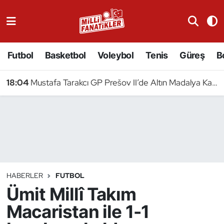
Atıcılık
Futbol
Basketbol
Voleybol
Tenis
Güreş
B
Atletizm
18:04
Mustafa Tarakcı GP Prešov II’de Altın Madalya Kazandı
Badminton
Basketbol
Beyzbol
Bilardo
HABERLER
FUTBOL
Ümit Millî Takım
Binicilik
Macaristan ile 1-1
Bisiklet