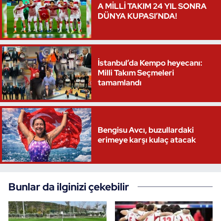
A MİLLİ TAKIM 24 YIL SONRA
DÜNYA KUPASI’NDA!
Triatlon
Voleybol
İstanbul’da Kempo heyecanı:
Vücut Geliştirme Fitness
Milli Takım Seçmeleri
tamamlandı
Wushu Kungfu
Yelken
Bengisu Avcı, buzullardaki
erimeye karşı kulaç atacak
Yüzme
Bunlar da ilginizi çekebilir