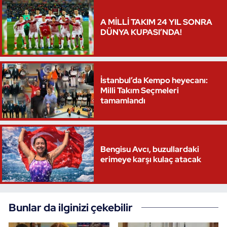
A MİLLİ TAKIM 24 YIL SONRA
DÜNYA KUPASI’NDA!
İstanbul’da Kempo heyecanı:
Milli Takım Seçmeleri
tamamlandı
Bengisu Avcı, buzullardaki
erimeye karşı kulaç atacak
Bunlar da ilginizi çekebilir