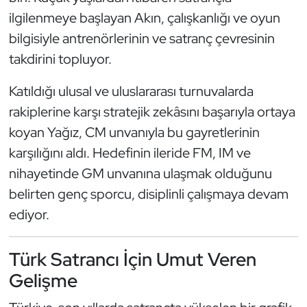
ilgilenmeye başlayan Akın, çalışkanlığı ve oyun
Oryantiring
bilgisiyle antrenörlerinin ve satranç çevresinin
Özel Sporcular
takdirini topluyor.
Paralimpik
Katıldığı ulusal ve uluslararası turnuvalarda
rakiplerine karşı stratejik zekâsını başarıyla ortaya
Ragbi
koyan Yağız, CM unvanıyla bu gayretlerinin
karşılığını aldı. Hedefinin ileride FM, IM ve
Satranç
nihayetinde GM unvanına ulaşmak olduğunu
belirten genç sporcu, disiplinli çalışmaya devam
Su Topu
ediyor.
Sualtı Sporları
Türk Satrancı İçin Umut Veren
Tekvando
Gelişme
Tenis