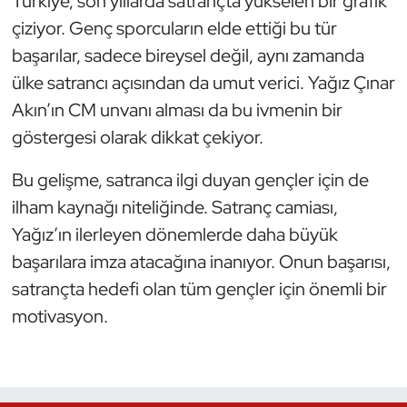
Türkiye, son yıllarda satrançta yükselen bir grafik
çiziyor. Genç sporcuların elde ettiği bu tür
Triatlon
başarılar, sadece bireysel değil, aynı zamanda
ülke satrancı açısından da umut verici. Yağız Çınar
Voleybol
Akın’ın CM unvanı alması da bu ivmenin bir
Vücut Geliştirme Fitness
göstergesi olarak dikkat çekiyor.
Wushu Kungfu
Bu gelişme, satranca ilgi duyan gençler için de
ilham kaynağı niteliğinde. Satranç camiası,
Yelken
Yağız’ın ilerleyen dönemlerde daha büyük
başarılara imza atacağına inanıyor. Onun başarısı,
Yüzme
satrançta hedefi olan tüm gençler için önemli bir
motivasyon.