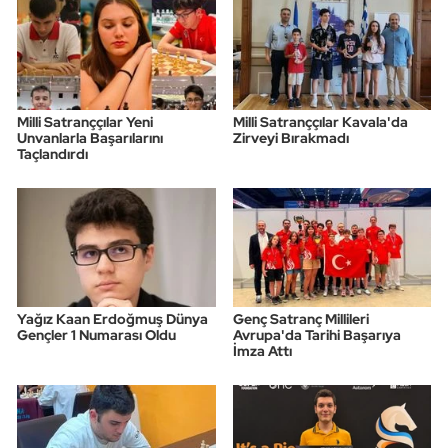
Milli Satranççılar Yeni
Milli Satranççılar Kavala'da
Unvanlarla Başarılarını
Zirveyi Bırakmadı
Taçlandırdı
Yağız Kaan Erdoğmuş Dünya
Genç Satranç Millileri
Gençler 1 Numarası Oldu
Avrupa'da Tarihi Başarıya
İmza Attı