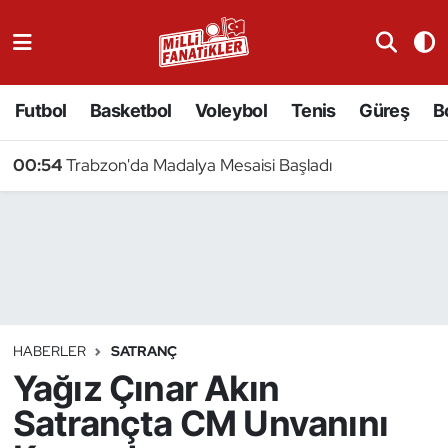
Atıcılık
Futbol
Basketbol
Voleybol
Tenis
Güreş
B
Atletizm
00:54
Trabzon'da Madalya Mesaisi Başladı
Badminton
Basketbol
Beyzbol
Bilardo
HABERLER
SATRANÇ
Yağız Çınar Akın
Binicilik
Satrançta CM Unvanını
Bisiklet