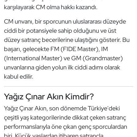
Kempo
karşılayarak CM olma hakkı kazandı.
CM unvanı, bir sporcunun uluslararası düzeyde
Kick Boks
ciddi bir potansiyele sahip olduğunu ve üst
Kürek
düzey satranç becerilerine ulaştığını gösterir. Bu
başarı, gelecekte FM (FIDE Master), IM
Masa Tenisi
(International Master) ve GM (Grandmaster)
unvanlarına giden yolun ilk ciddi adımı olarak
Modern Pentatlon
kabul edilir.
Motor Sporları
Yağız Çınar Akın Kimdir?
Muay Thai
Yağız Çınar Akın, son dönemde Türkiye'deki
Okçuluk
çeşitli yaş kategorilerinde dikkat çeken satranç
performanslarıyla öne çıkan genç sporculardan
Optimist
biri. Küçük yaşlardan itibaren satrançla