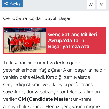
Paylaş
-
+
A
A
Dans Sporları
Genç Satranççıdan Büyük Başarı
Dövüş Sanatı
Genç Satranç Millileri
E-Spor
Avrupa'da Tarihi
Başarıya İmza Attı
Eskrim
Futbol
Türk satrancının umut vadeden genç
yeteneklerinden Yağız Çınar Akın, başarılarına bir
Futsal
yenisini daha ekledi. Katıldığı turnuvalarda
sergilediği istikrarlı ve etkileyici performans
Genel
sayesinde, dünya satranç otoriteleri tarafından
Golf
verilen
CM (Candidate Master)
unvanını
almaya hak kazandı. Henüz genç yaşına rağmen