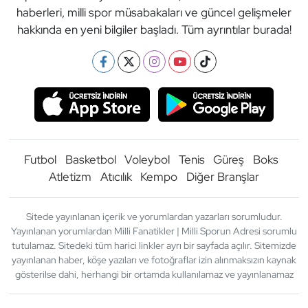
haberleri, milli spor müsabakaları ve güncel gelişmeler
hakkında en yeni bilgiler başladı. Tüm ayrıntılar burada!
Futbol
Basketbol
Voleybol
Tenis
Güreş
Boks
Atletizm
Atıcılık
Kempo
Diğer Branşlar
Sitede yayınlanan içerik ve yorumlardan yazarları sorumludur.
Yayınlanan yorumlardan Milli Fanatikler | Milli Sporun Adresi sorumlu
tutulamaz. Sitedeki tüm harici linkler ayrı bir sayfada açılır. Sitemizde
yayınlanan haber, köşe yazıları ve fotoğraflar izin alınmaksızın kaynak
gösterilse dahi, herhangi bir ortamda kullanılamaz ve yayınlanamaz