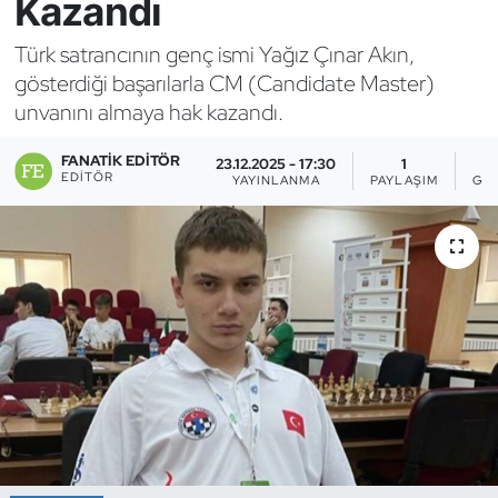
Kazandı
Bocce Bowling Dart
Türk satrancının genç ismi Yağız Çınar Akın,
gösterdiği başarılarla CM (Candidate Master)
Boks
unvanını almaya hak kazandı.
Briç
FANATIK EDITÖR
23.12.2025 - 17:30
1
EDITÖR
YAYINLANMA
PAYLAŞIM
GÖ
Buz Hokeyi
Buz Pateni
Çim Hokeyi
Cimnastik
Curling
Dağcılık