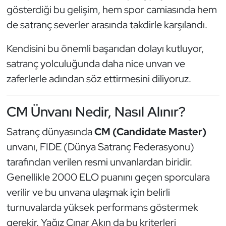
Güreş
gösterdiği bu gelişim, hem spor camiasında hem
de satranç severler arasında takdirle karşılandı.
Halter
Kendisini bu önemli başarıdan dolayı kutluyor,
Hava Sporları
satranç yolculuğunda daha nice unvan ve
zaferlerle adından söz ettirmesini diliyoruz.
Hentbol
İşitme Engelli Sporcular
CM Ünvanı Nedir, Nasıl Alınır?
Satranç dünyasında
CM (Candidate Master)
Judo ve Kuraş
unvanı, FIDE (Dünya Satranç Federasyonu)
Kano ve Rafting
tarafından verilen resmi unvanlardan biridir.
Genellikle 2000 ELO puanını geçen sporculara
Karate
verilir ve bu unvana ulaşmak için belirli
turnuvalarda yüksek performans göstermek
Kayak
gerekir. Yağız Çınar Akın da bu kriterleri