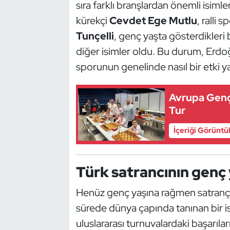
Güreş
sıra farklı branşlardan önemli isiml
kürekçi
Cevdet Ege Mutlu
, ralli 
Halter
Tunçelli
, genç yaşta gösterdikleri
diğer isimler oldu. Bu durum, Erdo
Hava Sporları
sporunun genelinde nasıl bir etki ya
Hentbol
Avrupa Genç
İşitme Engelli Sporcular
Tur
İçeriği Görüntü
Judo ve Kuraş
Kano ve Rafting
Türk satrancının genç y
Karate
Henüz genç yaşına rağmen satrançt
sürede dünya çapında tanınan bir 
Kayak
uluslararası turnuvalardaki başarıl