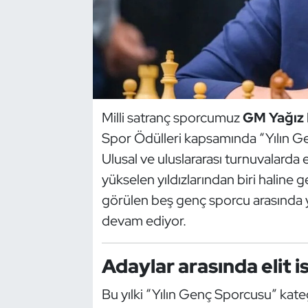
Dans Sporları
Dövüş Sanatı
E-Spor
Milli satranç sporcumuz
GM Yağız
Spor Ödülleri kapsamında “Yılın G
Eskrim
Ulusal ve uluslararası turnuvalarda 
Futbol
yükselen yıldızlarından biri haline 
görülen beş genç sporcu arasında ye
Futsal
devam ediyor.
Genel
Adaylar arasında elit i
Golf
Bu yılki “Yılın Genç Sporcusu” ka