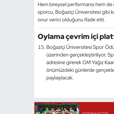
Hem bireysel performansı hem de dis
Kempo
sporcu, Boğaziçi Üniversitesi gibi 
Kick Boks
onur verici olduğunu ifade etti.
Kürek
Oylama çevrim içi pl
Masa Tenisi
Boğaziçi Üniversitesi Spor Ödüll
üzerinden gerçekleştiriliyor. Sp
Modern Pentatlon
adresine girerek GM Yağız Kaan
önümüzdeki günlerde gerçekleş
Motor Sporları
paylaşılacak.
Muay Thai
Okçuluk
Optimist
EDITÖRÜN SEÇTIĞI