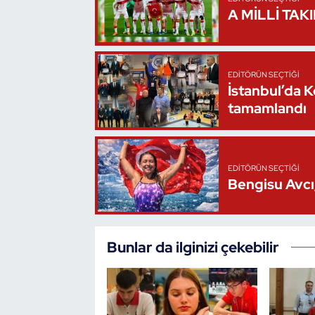
A MİLLİ TAK
Oryantiring
Özel Sporcular
EDITÖRÜN SEÇTIĞI
İstanbul’da 
Paralimpik
tamamlandı
Ragbi
Satranç
EDITÖRÜN SEÇTIĞI
Bengisu Avcı,
Su Topu
Sualtı Sporları
Bunlar da ilginizi çekebilir
Tekvando
Tenis