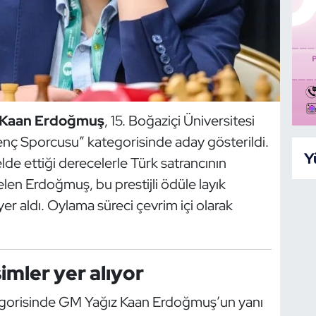
 Kaan Erdoğmuş
, 15. Boğaziçi Üniversitesi
enç Sporcusu” kategorisinde aday gösterildi.
Y
elde ettiği derecelerle Türk satrancının
gelen Erdoğmuş, bu prestijli ödüle layık
r aldı. Oylama süreci çevrim içi olarak
simler yer alıyor
tegorisinde GM Yağız Kaan Erdoğmuş’un yanı