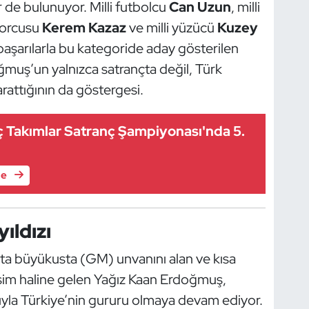
er de bulunuyor. Milli futbolcu
Can Uzun
, milli
sporcusu
Kerem Kazaz
ve milli yüzücü
Kuzey
 başarılarla bu kategoride aday gösterilen
ğmuş’un yalnızca satrançta değil, Türk
rattığının da göstergesi.
 Takımlar Satranç Şampiyonası'nda 5.
le
ıldızı
a büyükusta (GM) unvanını alan ve kısa
isim haline gelen Yağız Kaan Erdoğmuş,
arıyla Türkiye’nin gururu olmaya devam ediyor.