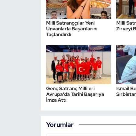
Triatlon
Milli Satranççılar Yeni
Milli Sa
Voleybol
Unvanlarla Başarılarını
Zirveyi 
Taçlandırdı
Vücut Geliştirme Fitness
Wushu Kungfu
Yelken
Genç Satranç Millileri
İsmail Be
Yüzme
Avrupa'da Tarihi Başarıya
Sırbistan
İmza Attı
Yorumlar