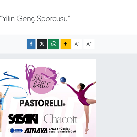
 “Yılın Genç Sporcusu”
-
+
A
A