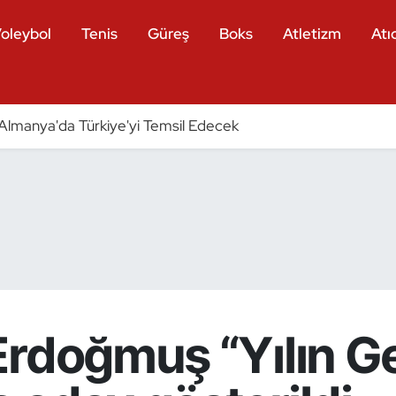
oleybol
Tenis
Güreş
Boks
Atletizm
Atıc
ri Almanya'da Türkiye'yi Temsil Edecek
Erdoğmuş “Yılın G