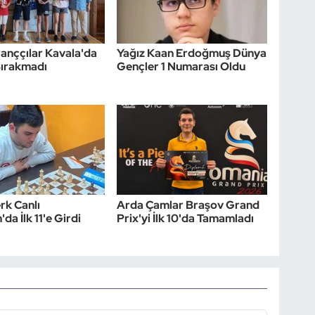
tranççılar Kavala'da
Yağız Kaan Erdoğmuş Dünya
Bırakmadı
Gençler 1 Numarası Oldu
rk Canlı
Arda Çamlar Braşov Grand
'da İlk 11'e Girdi
Prix'yi İlk 10'da Tamamladı