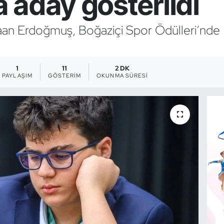
 aday gösterildi
Kaan Erdoğmuş, Boğaziçi Spor Ödülleri’nde
1
11
2 DK
PAYLAŞIM
GÖSTERIM
OKUNMA SÜRESI