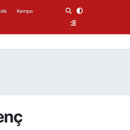
ılık
Kempo
enç