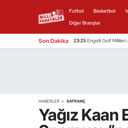
Futbol
Basketbol
V
Atıcılık
Diğer Branşlar
Atletizm
Son Dakika
23:25
Engelli Golf Millile
Badminton
Basketbol
Beyzbol
Bilardo
HABERLER
SATRANÇ
Yağız Kaan 
Binicilik
Bisiklet