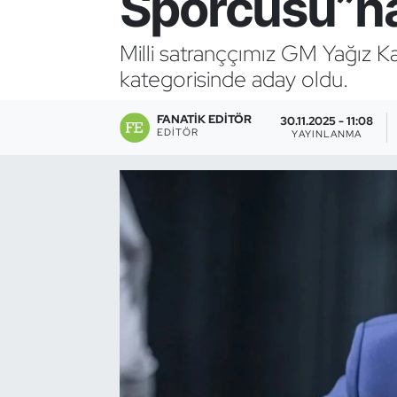
Sporcusu”na
Bocce Bowling Dart
Milli satranççımız GM Yağız 
kategorisinde aday oldu.
Boks
FANATIK EDITÖR
Briç
30.11.2025 - 11:08
EDITÖR
YAYINLANMA
Buz Hokeyi
Buz Pateni
Çim Hokeyi
Cimnastik
Curling
Dağcılık