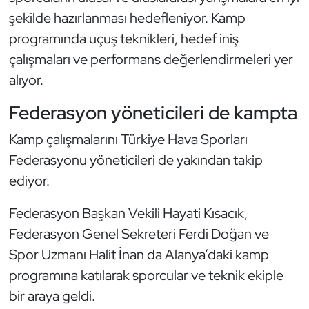
Güreş
şekilde hazırlanması hedefleniyor. Kamp
programında uçuş teknikleri, hedef iniş
Halter
çalışmaları ve performans değerlendirmeleri yer
Hava Sporları
alıyor.
Federasyon yöneticileri de kampta
Hentbol
Kamp çalışmalarını Türkiye Hava Sporları
İşitme Engelli Sporcular
Federasyonu yöneticileri de yakından takip
ediyor.
Judo ve Kuraş
Federasyon Başkan Vekili Hayati Kısacık,
Kano ve Rafting
Federasyon Genel Sekreteri Ferdi Doğan ve
Karate
Spor Uzmanı Halit İnan da Alanya’daki kamp
programına katılarak sporcular ve teknik ekiple
Kayak
bir araya geldi.