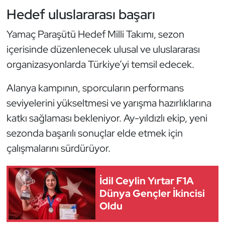
Kempo
Hedef uluslararası başarı
Yamaç Paraşütü Hedef Milli Takımı, sezon
Kick Boks
içerisinde düzenlenecek ulusal ve uluslararası
Kürek
organizasyonlarda Türkiye’yi temsil edecek.
Masa Tenisi
Alanya kampının, sporcuların performans
seviyelerini yükseltmesi ve yarışma hazırlıklarına
Modern Pentatlon
katkı sağlaması bekleniyor. Ay-yıldızlı ekip, yeni
sezonda başarılı sonuçlar elde etmek için
Motor Sporları
çalışmalarını sürdürüyor.
Muay Thai
İdil Ceylin Yırtar F1A
Okçuluk
Dünya Gençler İkincisi
Oldu
Optimist