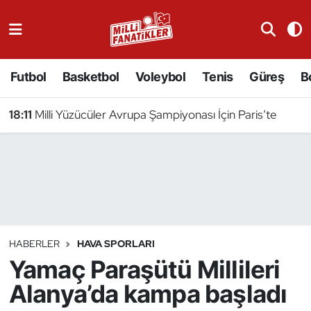
Atıcılık
Futbol
Basketbol
Voleybol
Tenis
Güreş
B
Atletizm
18:11
Milli Yüzücüler Avrupa Şampiyonası İçin Paris’te
Badminton
Basketbol
Beyzbol
Bilardo
HABERLER
HAVA SPORLARI
Yamaç Paraşütü Millileri
Binicilik
Alanya’da kampa başladı
Bisiklet