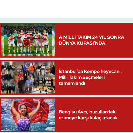
Oryantiring
Özel Sporcular
A MİLLİ TAKIM 24 YIL SONRA
Paralimpik
DÜNYA KUPASI’NDA!
Ragbi
Satranç
İstanbul’da Kempo heyecanı:
Milli Takım Seçmeleri
tamamlandı
Su Topu
Sualtı Sporları
Bengisu Avcı, buzullardaki
Tekvando
erimeye karşı kulaç atacak
Tenis