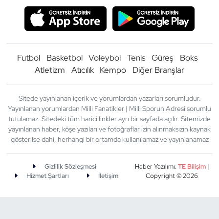
Futbol
Basketbol
Voleybol
Tenis
Güreş
Boks
Atletizm
Atıcılık
Kempo
Diğer Branşlar
Sitede yayınlanan içerik ve yorumlardan yazarları sorumludur.
Yayınlanan yorumlardan Milli Fanatikler | Milli Sporun Adresi sorumlu
tutulamaz. Sitedeki tüm harici linkler ayrı bir sayfada açılır. Sitemizde
yayınlanan haber, köşe yazıları ve fotoğraflar izin alınmaksızın kaynak
gösterilse dahi, herhangi bir ortamda kullanılamaz ve yayınlanamaz
Gizlilik Sözleşmesi
Haber Yazılımı:
TE Bilişim
|
Hizmet Şartları
İletişim
Copyright © 2026