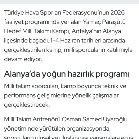
Türkiye Hava Sporları Federasyonu’nun 2026
Dans Sporları
faaliyet programında yer alan Yamaç Paraşütü
Dövüş Sanatı
Hedef Milli Takımı Kampı, Antalya'nın Alanya
ilçesinde başladı. 1-4 Haziran tarihleri arasında
E-Spor
gerçekleştirilen kamp, milli sporcuların katılımıyla
devam ediyor.
Eskrim
Alanya’da yoğun hazırlık programı
Futbol
Milli takım sporcuları, kamp boyunca teknik ve
Futsal
performans gelişimlerine yönelik çalışmalar
gerçekleştirecek.
Genel
Milli Takım Antrenörü Osman Samed Uyaroğlu
Golf
yönetiminde yürütülen organizasyonda,
sporcuların ulusal ve uluslararası yarışmalara en iyi