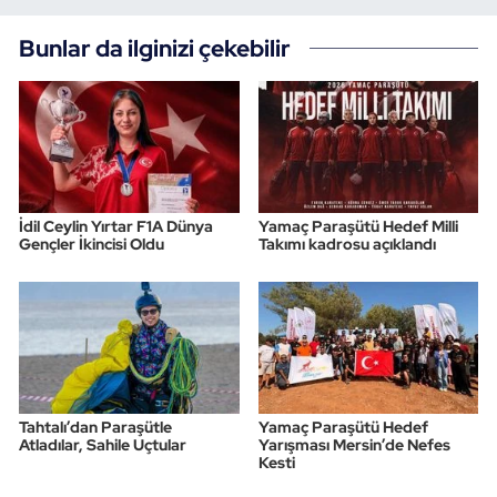
Triatlon
Bunlar da ilginizi çekebilir
Voleybol
Vücut Geliştirme Fitness
Wushu Kungfu
İdil Ceylin Yırtar F1A Dünya
Yamaç Paraşütü Hedef Milli
Gençler İkincisi Oldu
Takımı kadrosu açıklandı
Yelken
Yüzme
Tahtalı’dan Paraşütle
Yamaç Paraşütü Hedef
Atladılar, Sahile Uçtular
Yarışması Mersin’de Nefes
Kesti