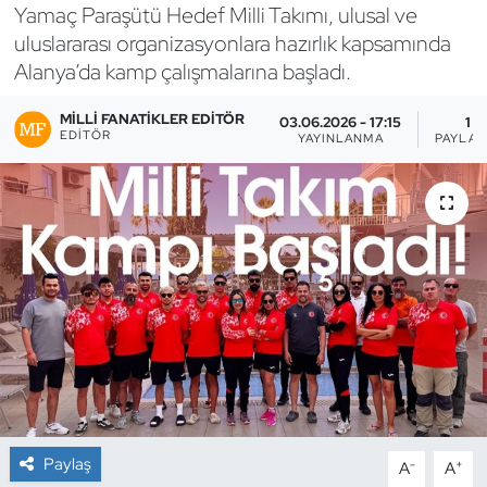
Yamaç Paraşütü Hedef Milli Takımı, ulusal ve
Bocce Bowling Dart
uluslararası organizasyonlara hazırlık kapsamında
Alanya’da kamp çalışmalarına başladı.
Boks
MILLI FANATIKLER EDITÖR
03.06.2026 - 17:15
1
EDITÖR
YAYINLANMA
PAYLAŞ
Briç
Buz Hokeyi
Buz Pateni
Çim Hokeyi
Cimnastik
Curling
Paylaş
-
+
A
A
Dağcılık