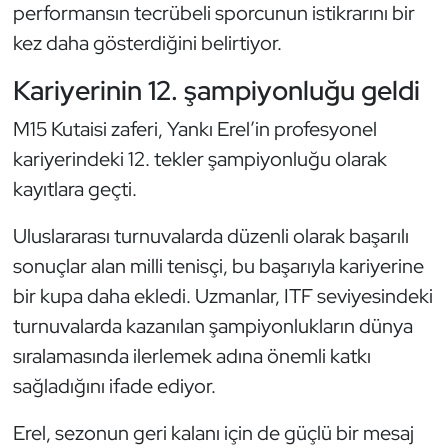
Güreş
performansın tecrübeli sporcunun istikrarını bir
kez daha gösterdiğini belirtiyor.
Halter
Kariyerinin 12. şampiyonluğu geldi
Hava Sporları
M15 Kutaisi zaferi, Yankı Erel’in profesyonel
kariyerindeki 12. tekler şampiyonluğu olarak
Hentbol
kayıtlara geçti.
İşitme Engelli Sporcular
Uluslararası turnuvalarda düzenli olarak başarılı
Judo ve Kuraş
sonuçlar alan milli tenisçi, bu başarıyla kariyerine
bir kupa daha ekledi. Uzmanlar, ITF seviyesindeki
Kano ve Rafting
turnuvalarda kazanılan şampiyonlukların dünya
sıralamasında ilerlemek adına önemli katkı
Karate
sağladığını ifade ediyor.
Kayak
Erel, sezonun geri kalanı için de güçlü bir mesaj