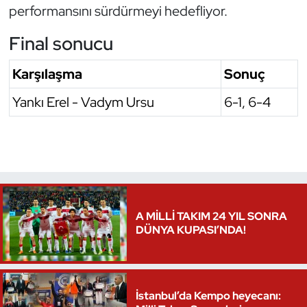
performansını sürdürmeyi hedefliyor.
Oryantiring
Final sonucu
Özel Sporcular
Karşılaşma
Sonuç
Paralimpik
Yankı Erel - Vadym Ursu
6-1, 6-4
Ragbi
Satranç
Su Topu
A MİLLİ TAKIM 24 YIL SONRA
Sualtı Sporları
DÜNYA KUPASI’NDA!
Tekvando
İstanbul’da Kempo heyecanı:
Tenis