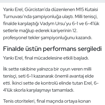
Yankı Erel, Gürcistan’da düzenlenen M15 Kutaisi
Dans Sporları
Turnuvası’nda şampiyonluğa ulaştı. Milli tenisçi,
Dövüş Sanatı
finalde karşılaştığı Vadym Ursu’yu 6-1 ve 6-4’lük
setlerle mağlup ederek kariyerinin 12.
E-Spor
profesyonel tekler şampiyonluğunu kazandı.
Eskrim
Finalde üstün performans sergiledi
Yankı Erel, final mücadelesine etkili başladı.
Futbol
İlk sette rakibine yalnızca bir oyun veren milli
Futsal
tenisçi, seti 6-1 kazanarak önemli avantaj elde
etti. İkinci sette de kontrolü elinde tutan Erel, 6-
Genel
4’lük skorla karşılaşmayı tamamladı.
Golf
Tenis otoriteleri, final maçında ortaya konan