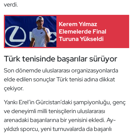
verdi.
Kempo
Kick Boks
Kerem Yılmaz
Elemelerde Final
Kürek
Turuna Yükseldi
Masa Tenisi
Türk tenisinde başarılar sürüyor
Modern Pentatlon
Son dönemde uluslararası organizasyonlarda
elde edilen sonuçlar Türk tenisi adına dikkat
Motor Sporları
çekiyor.
Muay Thai
Yankı Erel’in Gürcistan’daki şampiyonluğu, genç
ve deneyimli milli tenisçilerin uluslararası
Okçuluk
arenadaki başarılarına bir yenisini ekledi. Ay-
Optimist
yıldızlı sporcu, yeni turnuvalarda da başarılı