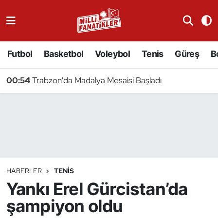
Atıcılık
Futbol
Basketbol
Voleybol
Tenis
Güreş
B
Atletizm
00:54
Trabzon'da Madalya Mesaisi Başladı
Badminton
Basketbol
Beyzbol
Bilardo
HABERLER
TENIS
Yankı Erel Gürcistan’da
Binicilik
şampiyon oldu
Bisiklet