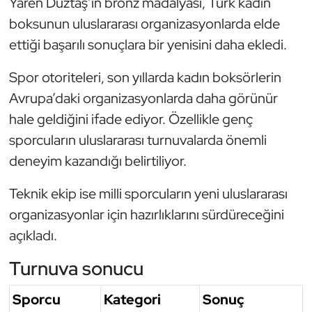
Yaren Düztaş’ın bronz madalyası, Türk kadın
boksunun uluslararası organizasyonlarda elde
Triatlon
ettiği başarılı sonuçlara bir yenisini daha ekledi.
Voleybol
Spor otoriteleri, son yıllarda kadın boksörlerin
Avrupa’daki organizasyonlarda daha görünür
Vücut Geliştirme Fitness
hale geldiğini ifade ediyor. Özellikle genç
Wushu Kungfu
sporcuların uluslararası turnuvalarda önemli
deneyim kazandığı belirtiliyor.
Yelken
Teknik ekip ise milli sporcuların yeni uluslararası
Yüzme
organizasyonlar için hazırlıklarını sürdüreceğini
açıkladı.
Turnuva sonucu
Sporcu
Kategori
Sonuç