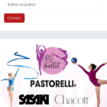
Gönder