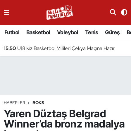
Atıcılık
Futbol
Basketbol
Voleybol
Tenis
Güreş
B
Atletizm
15:50
U18 Kız Basketbol Millileri Çekya Maçına Hazır
Badminton
Basketbol
Beyzbol
Bilardo
HABERLER
BOKS
Yaren Düztaş Belgrad
Binicilik
Winner’da bronz madalya
Bisiklet