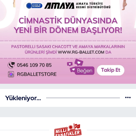
Yükleniyor...