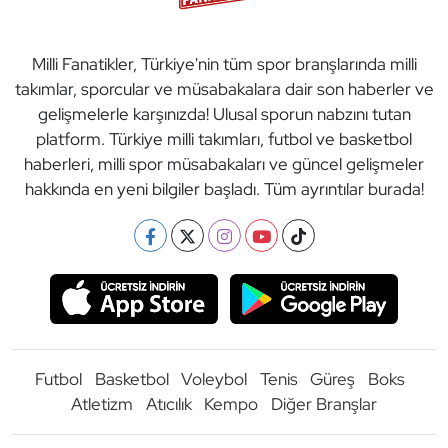
Milli Fanatikler, Türkiye'nin tüm spor branşlarında milli
takımlar, sporcular ve müsabakalara dair son haberler ve
gelişmelerle karşınızda! Ulusal sporun nabzını tutan
platform. Türkiye milli takımları, futbol ve basketbol
haberleri, milli spor müsabakaları ve güncel gelişmeler
hakkında en yeni bilgiler başladı. Tüm ayrıntılar burada!
Futbol
Basketbol
Voleybol
Tenis
Güreş
Boks
Atletizm
Atıcılık
Kempo
Diğer Branşlar