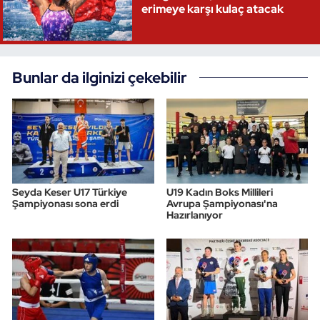
erimeye karşı kulaç atacak
Bunlar da ilginizi çekebilir
Seyda Keser U17 Türkiye
U19 Kadın Boks Millileri
Şampiyonası sona erdi
Avrupa Şampiyonası'na
Hazırlanıyor