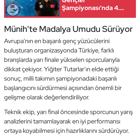
Gençler
Kempo
Şampiyonası'nda 4.
Oldu
Kick Boks
Münih'te Madalya Umudu Sürüyor
Kürek
Avrupa'nın en başarılı genç yüzücülerini
buluşturan organizasyonda Türkiye, farklı
Masa Tenisi
branşlarda yarı finale yükselen sporcularıyla
dikkat çekiyor. Yiğiter Tutarlar'ın elde ettiği
Modern Pentatlon
sonuç, milli takımın şampiyonadaki başarılı
Motor Sporları
başlangıcını sürdürmesi açısından önemli bir
gelişme olarak değerlendiriliyor.
Muay Thai
Teknik ekip, yarı final öncesinde sporcunun yarış
Okçuluk
analizlerini tamamlayarak en iyi performansı
ortaya koyabilmesi için hazırlıklarını sürdürüyor.
Optimist