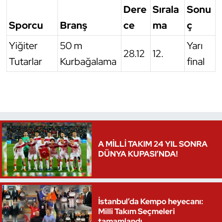
Dere
Sırala
Sonu
Triatlon
Sporcu
Branş
ce
ma
ç
Yiğiter
50 m
Yarı
Voleybol
28.12
12.
Tutarlar
Kurbağalama
final
Vücut Geliştirme Fitness
Wushu Kungfu
Yelken
A MİLLİ TAKIM 24 YIL SONRA
Yüzme
DÜNYA KUPASI’NDA!
İstanbul’da Kempo heyecanı:
Milli Takım Seçmeleri
tamamlandı