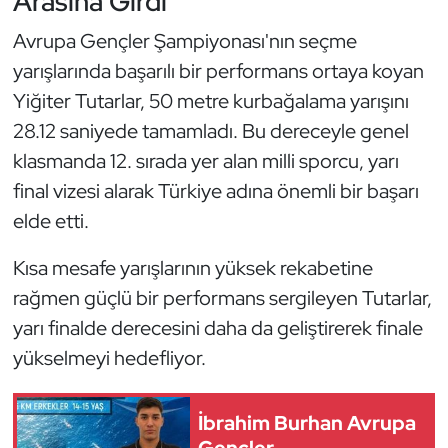
Arasına Girdi
Güreş
Avrupa Gençler Şampiyonası'nın seçme
Halter
yarışlarında başarılı bir performans ortaya koyan
Yiğiter Tutarlar, 50 metre kurbağalama yarışını
Hava Sporları
28.12 saniyede tamamladı. Bu dereceyle genel
klasmanda 12. sırada yer alan milli sporcu, yarı
Hentbol
final vizesi alarak Türkiye adına önemli bir başarı
İşitme Engelli Sporcular
elde etti.
Judo ve Kuraş
Kısa mesafe yarışlarının yüksek rekabetine
rağmen güçlü bir performans sergileyen Tutarlar,
Kano ve Rafting
yarı finalde derecesini daha da geliştirerek finale
yükselmeyi hedefliyor.
Karate
Kayak
İbrahim Burhan Avrupa