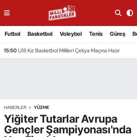
Atıcılık
Futbol
Basketbol
Voleybol
Tenis
Güreş
B
Atletizm
15:50
U18 Kız Basketbol Millileri Çekya Maçına Hazır
Badminton
Basketbol
Beyzbol
Bilardo
HABERLER
YÜZME
Yiğiter Tutarlar Avrupa
Binicilik
Gençler Şampiyonası'nda
Bisiklet