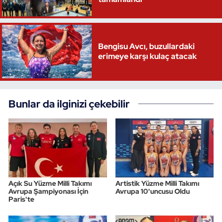
Bengisu Avcı, buzullardaki
erimeye karşı kulaç atacak
Bunlar da ilginizi çekebilir
Açık Su Yüzme Milli Takımı
Artistik Yüzme Milli Takımı
Avrupa Şampiyonası İçin
Avrupa 10'uncusu Oldu
Paris'te