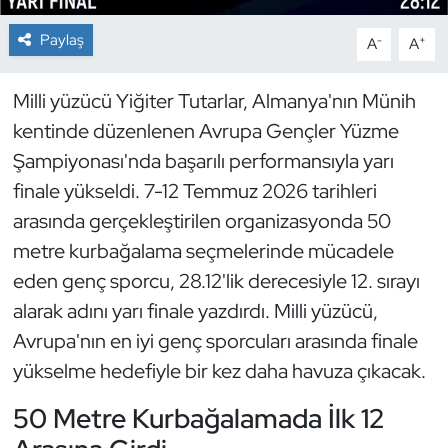
Paylaş
-
+
A
A
Dans Sporları
Dövüş Sanatı
Milli yüzücü Yiğiter Tutarlar, Almanya'nın Münih
kentinde düzenlenen Avrupa Gençler Yüzme
E-Spor
Şampiyonası'nda başarılı performansıyla yarı
finale yükseldi. 7-12 Temmuz 2026 tarihleri
Eskrim
arasında gerçekleştirilen organizasyonda 50
metre kurbağalama seçmelerinde mücadele
Futbol
eden genç sporcu, 28.12'lik derecesiyle 12. sırayı
Futsal
alarak adını yarı finale yazdırdı. Milli yüzücü,
Avrupa'nın en iyi genç sporcuları arasında finale
Genel
yükselme hedefiyle bir kez daha havuza çıkacak.
Golf
50 Metre Kurbağalamada İlk 12