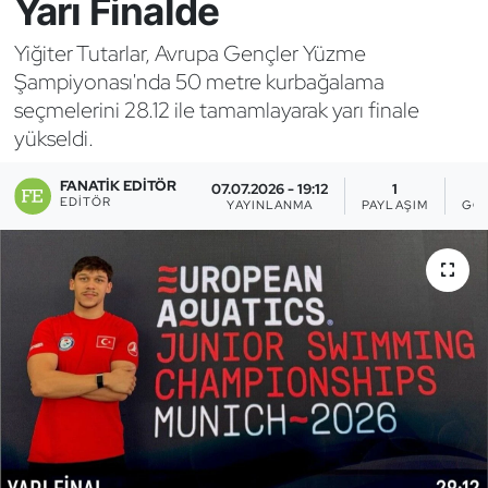
Yarı Finalde
Bocce Bowling Dart
Yiğiter Tutarlar, Avrupa Gençler Yüzme
Şampiyonası'nda 50 metre kurbağalama
Boks
seçmelerini 28.12 ile tamamlayarak yarı finale
yükseldi.
Briç
FANATIK EDITÖR
07.07.2026 - 19:12
1
Buz Hokeyi
EDITÖR
YAYINLANMA
PAYLAŞIM
GÖ
Buz Pateni
Çim Hokeyi
Cimnastik
Curling
Dağcılık