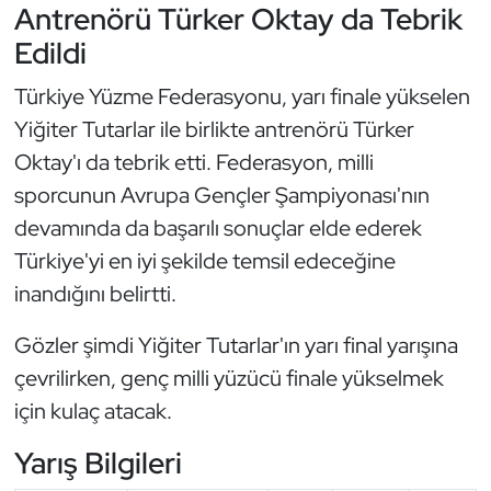
Antrenörü Türker Oktay da Tebrik
Oryantiring
Edildi
Özel Sporcular
Türkiye Yüzme Federasyonu, yarı finale yükselen
Yiğiter Tutarlar ile birlikte antrenörü Türker
Paralimpik
Oktay'ı da tebrik etti. Federasyon, milli
sporcunun Avrupa Gençler Şampiyonası'nın
Ragbi
devamında da başarılı sonuçlar elde ederek
Satranç
Türkiye'yi en iyi şekilde temsil edeceğine
inandığını belirtti.
Su Topu
Gözler şimdi Yiğiter Tutarlar'ın yarı final yarışına
Sualtı Sporları
çevrilirken, genç milli yüzücü finale yükselmek
için kulaç atacak.
Tekvando
Yarış Bilgileri
Tenis